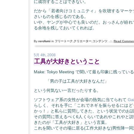
に成功することはできない。
だから「若者向けコミュニティ」を吹聴するマーケ
さいものを感じるのである。
いや、ヤングが中心でも良いのだ。おっさんが紛れ
る余地を残しておいてくれれば。
By
rerofumi
in
フリートーク
,
クリエーター
,
コンテンツ
.::.
Read Comment
5月 4th, 2008
工具が大好きということ
Make: Tokyo Meeting で聞いて最も印象に残って
「男の子は工具が大好きなんだ」
という何気ない一言だったりする。
ソフトウェア系の女性が会場の熱気に当てられて
Ga
らしく、それを手に「これでネギを振らせるにはど
かっ！」と私らに質問してきた、という状況でのお
その質問に答えるべく6人くらいであれやこれやと説
きたのが「工具が大好き」という言葉。
これを聞いてその場に居る(工作大好きな)男性陣一