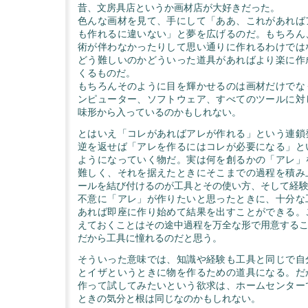
昔、文房具店というか画材店が大好きだった。
色んな画材を見て、手にして「ああ、これがあれば
も作れるに違いない」と夢を広げるのだ。もちろん
術が伴わなかったりして思い通りに作れるわけでは
どう難しいのかどういった道具があればより楽に作
くるものだ。
もちろんそのように目を輝かせるのは画材だけでな
ンピューター、ソフトウェア、すべてのツールに対
味形から入っているのかもしれない。
とはいえ「コレがあればアレが作れる」という連鎖
逆を返せば「アレを作るにはコレが必要になる」と
ようになっていく物だ。実は何を創るかの「アレ」
難しく、それを据えたときにそこまでの過程を積み
ールを結び付けるのが工具とその使い方、そして経
不意に「アレ」が作りたいと思ったときに、十分な
あれば即座に作り始めて結果を出すことができる。
えておくことはその途中過程を万全な形で用意する
だから工具に憧れるのだと思う。
そういった意味では、知識や経験も工具と同じで自
とイザというときに物を作るための道具になる。だ
作って試してみたいという欲求は、ホームセンター
ときの気分と根は同じなのかもしれない。