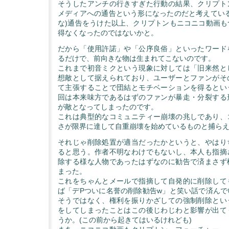
そうしたアンチの行きすぎた行動の結果、クリプト
メディアへの通告という形になったのだと考えている
な)通告をうけた以上、クリプトンもニコニコ動画も
得なくなったのではないかと。
だから「使用許諾」や「公序良俗」といったワード
るだけで、前向きな物は生まれてこないのです。
これまで初音ミクという現象に対しては「旧来然と
想敵として据えられており、ユーザーとファンがそ
て主張することで団結とモチベーションを得るとい
回は本来味方であるはずのファンが暴走・分裂する
が敵となってしまったのです。
これは典型的なコミュニティー崩壊の兆しであり、
さが限界に達して自重崩壊を始めているものと捕ら
それじゃ削除処置が適当だったかというと、やはり
ると思う。作者不明なわけでもないし、本人も指摘
除する様な人物であったはずなのに勧告で済まさず
まった。
これをちゃんとメールで指摘して自発的に削除して
ば「デPついに名誉の削除勧告w」と笑い話で済んで
そうではなく、権利を振りかざしての強制削除とい
をしてしまったことはこの後じわじわと影響が出て
うか。(この前から起きてはいるけれども)