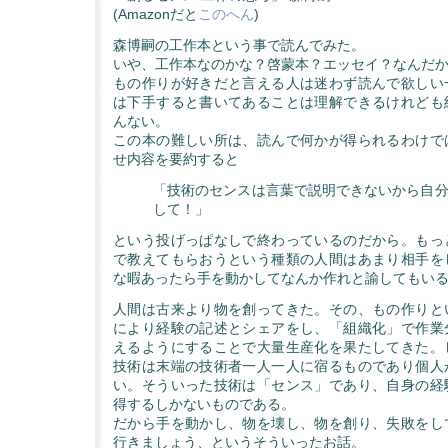
(Amazonだと
このへん
)
森博嗣の工作本という事で読んでみた。
いや、工作本なのかな？啓蒙本？エッセイ？なんだ
もの作りが好きだと言える人は迷わず読んで欲しい
は下手すると書いてあることは理解できるけれども
んない。
この本の難しい所は、読んで何かが得られるわけで
せ内容を要約すると
「技術のセンスは言葉で説明できないから自
して！」
という投げっぱなしで終わっているのだから。もっ
で教えてもらおうという種類の人間はあまり相手を
な暇あったら手を動かしてなんか作れと諭してもい
人間は古来より物を創ってきた。その、もの作りと
により経験の記述とシェアをし、「組織化」で作業
えるようにすることで大量生産化を果たしてきた。
技術は末端の技術者一人一人に宿るものであり個人
い。そういった技術は「センス」であり、自身の経
得するしかないものである。
だから手を動かし、物を壊し、物を創り、失敗をし
行きましょう、というそういったお話。