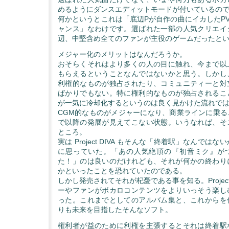
めるようにダンスエディットモードが付いているの
何かというとこれは「底辺Pが自作の曲にイカしたPV
ャンス」なわけです。選ばれた一部の人気クリエイ
辺、中堅含め全てのファンが主役のゲームだったと
メジャー化のメリットはなんだろうか。
おそらくそれはより多くの人の目に触れ、今まで以
もらえるということなんではないかと思う。しかし
利権的なものが独占されたり、コミュニティーと対
ばかりでもない。特に権利的なものが独占されるこ
が一気に冷却化するというのは良く見かけた流れで
CGM的なものがメジャーになり、商業ラインに乗る
で以降の発展が見えてこない状態。いうなれば、そ
ところ。
実は Project DIVA もそんな「終着駅」なんでは
に思っていた。「あの人気絶頂の『初音ミク』が
た！」のは良いのだけれども、それが何かの終わり
かといったことを恐れていたのである。
しかし発売されてそれが杞憂である事を知る。Project 
ーやファンがボカロコンテンツをよりいっそう楽し
った。これまでとしてのアルバム集と、これからを
りも未来を目指したそんなソフト。
権利者が益のために利権を主張するとそれは終着駅