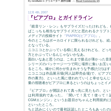
By
rerofumi
in
クリエーター
,
創作活動
.::.
Read Comments (2)
12月 4th, 2007
『ピアプロ』とガイドライン
『鏡音リン・レン』もサプライズだったけれども、
ばこっちも相当なサプライズだと思われるクリプト
メディアの投稿サイト
『PIAPRO(ピアプロ)』
。
今のところはボーカロイドに限られるけれども、絵
となっている。
ニコニコとかぶっている様に見えるけれども、どっちか
方とかぶっているんじゃないかなあ。
面白いなあと思うのは、これまで接点が薄かった音屋
シリーズのパッケージ一つで同じ場所に集いお互い
るところ。確かに何かが生まれそうな予感(だけ)はす
ニコニコは作品展示場(同人誌即売会場)で、ピアプ
作の裏方)、といった風に使われていくと幸せなんじ
量の視聴者がピアプロに来るというのはちょっとイ
『ピアプロ』が開設されて真っ先に見たもの、とい
は利用規約であった。「聞いて！見て！使って！
CGMエンジン」というお題目がちゃんと利用規約に
といったところ。
ちと読みにくいので最初誤認したところもあったの