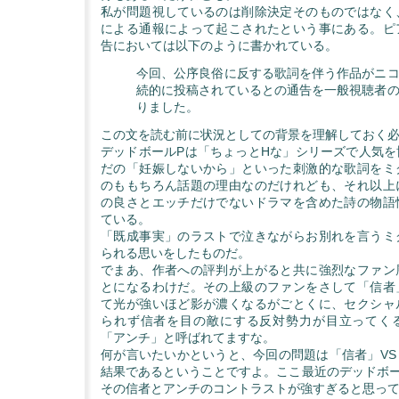
私が問題視しているのは削除決定そのものではなく
による通報によって起こされたという事にある。ピ
告においては以下のように書かれている。
今回、公序良俗に反する歌詞を伴う作品がニ
続的に投稿されているとの通告を一般視聴者
りました。
この文を読む前に状況としての背景を理解しておく
デッドボールPは「ちょっとHな」シリーズで人気を
だの「妊娠しないから」といった刺激的な歌詞をミ
のももちろん話題の理由なのだけれども、それ以上
の良さとエッチだけでないドラマを含めた詩の物語
ている。
「既成事実」のラストで泣きながらお別れを言うミ
られる思いをしたものだ。
でまあ、作者への評判が上がると共に強烈なファン
とになるわけだ。その上級のファンをさして「信者
て光が強いほど影が濃くなるがごとくに、セクシャ
られず信者を目の敵にする反対勢力が目立ってく
「アンチ」と呼ばれてますな。
何が言いたいかというと、今回の問題は「信者」VS
結果であるということですよ。ここ最近のデッドボー
その信者とアンチのコントラストが強すぎると思っ