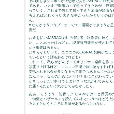
その美しきシンボルが仮想敵であるJASRACに権利
である。いままで御旗の元で歌ってきた歌が、仮想
っていく。これまで信じて祭ってきた象徴が冷徹な
考えればどれくらい大きな事だったかというのは
ん。
# なんかそういうプロットでエロ漫画ができそうと
密だ
お金を払いJASRAC経由で権利者、制作者に届く
い……と思ったけれども、現在該当楽曲が使われて
から影響はあるか。
どちらかというと、ニコニコのJASRAC契約が怪し
ているという話もあるけれども)
これって、私らががんばってオリジナル楽曲を作っ
ば盛り上げるほど、ニコニコ市場で買い物をすればする
支払われるお金が多くなるって事でもあるんじゃな
ほんじゃ、なんのためにオリジナルにこだわってい
がちょっとだけ折れてしまいそうな気がしてみたり
に届くんだという気がしてみなかったり。
ああ、そうそう、初音ミクでCGMすげーと目覚め
「伽藍とバザール」を読んでみるというのはどうだ
み返すというところに意味があるかもしれない。