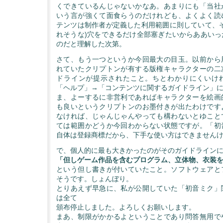
くできているんじゃないかなあ。あまりにも「当社
いう言が強くて面食らうのだけれども、よくよく読
テンツは制作者が定義した利用範囲に則していて、そ
れそうな)穴をできるだけ全部塞ぎたいからああいっ
のだと理解した次第。
さて、もう一つというか今回最大の目玉。以前から
れていたクリプトンが有する版権キャラクターの二
ドラインが提示されたこと。ちとわかりにくいけ
「ヘルプ」→「コンテンツに関するガイドライン」
ま、よーするに非営利であればキャラクターを絵画
も良いというクリプトンのお墨付きが出たわけです
なければ、じゃんじゃんやっても構わないとゆこと
ては範囲かどうか今回わからない状態ですが。「初
自体は登録商標だから、下手な使い方はできません
で、個人的に最も大きかったのがそのガイドライン
「但しゲーム作品を含むプログラム、立体物、衣装
という但し書きが付いていたこと。ソフトウェアと
そうです。しょんぼり。
とりあえず早急に、私が公開していた「初音ミク」
は全て
頒布停止しました。よろしくお願いします。
まあ、制限がかかるよということであり問答無用で