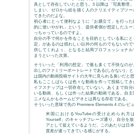
具として存在していたと思う。3 以降は「写真整理
しまい、ゼロから絵を描く人のクリエイティブツー
てきたのだよな。
初心者にとって便利なように「お膳立て」を行った
的に使いやがれ」という、提供者側が想定したユー
っちゃっているのですよ。
自分の手で何かを作ることを目的としている私にと
定」があるのは煩わしい以外の何ものでもないので
供してくれよぅ、となると結局プロフェッショナル
まうといった次第。
そういった「利用の想定」で最も多くて不快なのが
出しのファミリーポートレートである(しかない)」
は国内の動画投稿サイトの大半に見られる臭いだと
私もここしばらくは色々な動画を作って投稿してき
イフスナップは一切存在していない。あくまで自分
いる動画、もしくは作った結果の動画である。自主
ニメなんかもホームビデオとは異なる存在である。
そういった意味で先の Premiere Elements 4 の
米国におけるYouTubeの受け止められ方は「B
Yourself」のキャッチフレーズ通り、自分を
アとして捉えているようだ。このあたりは日
度差が違ってきている感じがする。