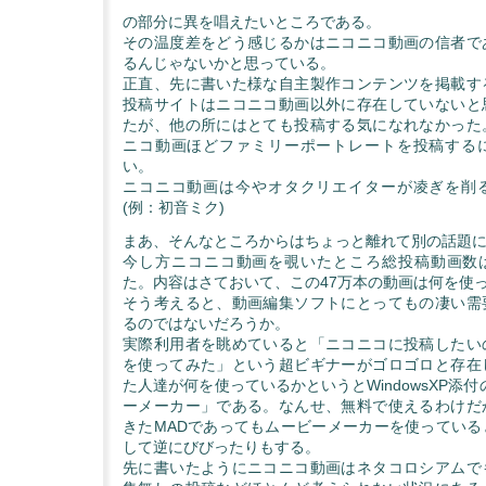
の部分に異を唱えたいところである。
その温度差をどう感じるかはニコニコ動画の信者で
るんじゃないかと思っている。
正直、先に書いた様な自主製作コンテンツを掲載す
投稿サイトはニコニコ動画以外に存在していないと
たが、他の所にはとても投稿する気になれなかった
ニコ動画ほどファミリーポートレートを投稿する
い。
ニコニコ動画は今やオタクリエイターが凌ぎを削
(例：初音ミク)
まあ、そんなところからはちょっと離れて別の話題
今し方ニコニコ動画を覗いたところ総投稿動画数は 4
た。内容はさておいて、この47万本の動画は何を使
そう考えると、動画編集ソフトにとってもの凄い需
るのではないだろうか。
実際利用者を眺めていると「ニコニコに投稿したい
を使ってみた」という超ビギナーがゴロゴロと存在
た人達が何を使っているかというとWindowsXP添付の「
ーメーカー」である。なんせ、無料で使えるわけだ
きたMADであってもムービーメーカーを使っている
して逆にびびったりもする。
先に書いたようにニコニコ動画はネタコロシアムで