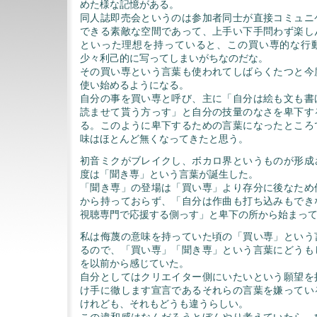
めた様な記憶がある。
同人誌即売会というのは参加者同士が直接コミュニ
できる素敵な空間であって、上手い下手問わず楽し
といった理想を持っていると、この買い専的な行
少々利己的に写ってしまいがちなのだな。
その買い専という言葉も使われてしばらくたつと今
使い始めるようになる。
自分の事を買い専と呼び、主に「自分は絵も文も書
読ませて貰う方っす」と自分の技量のなさを卑下す
る。このように卑下するための言葉になったところ
味はほとんど無くなってきたと思う。
初音ミクがブレイクし、ボカロ界というものが形成
度は「聞き専」という言葉が誕生した。
「聞き専」の登場は「買い専」より存分に後なため
から持っておらず、「自分は作曲も打ち込みもでき
視聴専門で応援する側っす」と卑下の所から始まっ
私は侮蔑の意味を持っていた頃の「買い専」という
るので、「買い専」「聞き専」という言葉にどうも
を以前から感じていた。
自分としてはクリエイター側にいたいという願望を
け手に徹します宣言であるそれらの言葉を嫌ってい
けれども、それもどうも違うらしい。
この違和感はなんだろうとぼんやり考えていたら、