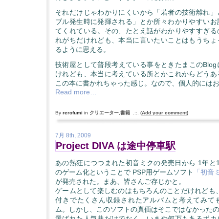
それだけじゃわかりにくいから「若者の技術離れ」
ブル発生時に発揮される」とか所々わかりやすいお
てくれている。その、たとえ話がわかりやすすぎる
れがちだけれども、本当に言いたいことはもうちょ
るように思える。
技術屋として普段考えている事をときたまこのBlo
けれども、本当に考えている所とかこれからどうあ
この本に書かれちゃった感じ。なので、個人的には
Read more…
By
rerofumi
in
クリエーター
,
書籍
.::.
(
Add your comment
)
7月 8th, 2009
Project DIVA は途中停車駅
あの熱狂につつまれた初音ミクの発売日から 1年と
のゲーム化ということで PSP用ゲームソフト
「初音ミク 
が発売された。まあ、皆さんご存じかと。
ゲームとして楽しむのはもちろんのことだけれども、
付きでたくさん収録されたアルバムと考えてみて
ム。しかし、このソフトの真価はそこではなかった
選ばれた人気曲だけでなく、いまや何万もあるボカ