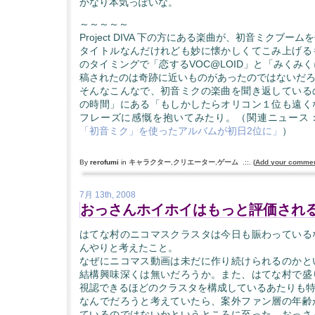
かなり本気っぽいな。
～～～～～
Project DIVA 下の方にある楽曲が、初音ミクブー
タイトルなんだけれども妙に懐かしくてこみ上げる
のタイミングで「恋するVOC@LOID」と「みくみ
稿されたのは奇跡に近いものがあったのではないだ
そんなこんなで、初音ミクの楽曲を聞き返している
の時間」にある「もしかしたらオリコン１位も遠く
フレーズに感慨を抱いてみたり。（関連ニュース
「初音ミク」を使ったアルバムが初日2位に」
）
By
rerofumi
in
キャラクター
,
クリエーター
,
ゲーム
.::.
(
Add your comme
7月 13th, 2008
おっさんホイホイはもっと評価され
はてな村のニコマスクラスタは今日も賑わっている
んやりと考えたこと。
なぜにニコマス動画は未だに作り続けられるのかと
結構興味深くは無いだろうか。また、はてな村で盛
視認できるほどのクラスタを構成しているあたりも
なんでだろうと考えていたら、案外ファン層の年齢
ているのではないかというところに至った。おっさ