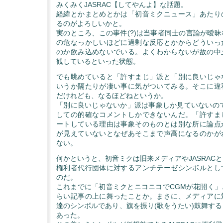
みくみくJASRAC【してやんよ】な話題。
経緯とかまとめとかは「初音ミクニュース」あたり
るのがよろしいかと。
実のところ、この事件(?)は当事者同士の言論が曖
の危なっかしいほどに過剰な反応とかからどういっ
のか飲み込めないでいる。よくわからないが故の中
観しているといった状態。
でも眺めていると「許すまじ」派と「別に良いじゃ
いうか隔たりが凄い事に気がついてみる。そこに違
だけれども、なるほどねというか。
「別に良いじゃないか」派は事象しか見ていないので
しての的確なコメントしかできないんだ。「許すま
ートしている理由は事象そのものとは別な所に論点
が見えていないとなぜあそこまで声高になるのかが
ない。
何かというと、初音ミクは旧来メディアやJASRAC
権利者代行団体に対するアンチテーゼシンボルとし
のだ。
これまでに「初音ミクとニコニコでCGMが花開く」
らい記事の上に舞ったことか。まさに、メディアに
達のシンボルであり、旗を振り(歌をうたい)鼓舞す
あった。