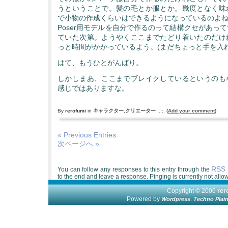
うということで。髪の毛とか服とか。幾度となく味
で小物の作成くらいはできるようになっているのよ
Poser用モデルを自分で作るのって結構クセがあっ
ていた次第。ようやくここまでたどり着いたのだけ
っと時間がかかっているよう。(まだちょっと手を入
はて、もうひとがんばり。
しかしまあ、ここまでブレイクしているというのも
感じではありますな。
By
rerofumi
in
キャラクター
,
クリエーター
.::.
(
Add your comment
)
« Previous Entries
次ページへ »
RSS 
You can follow any responses to this entry through the
to the end and leave a response. Pinging is currently not allo
Copyright © 2006
re
Powered by
.
Wordpress
Techno Plai