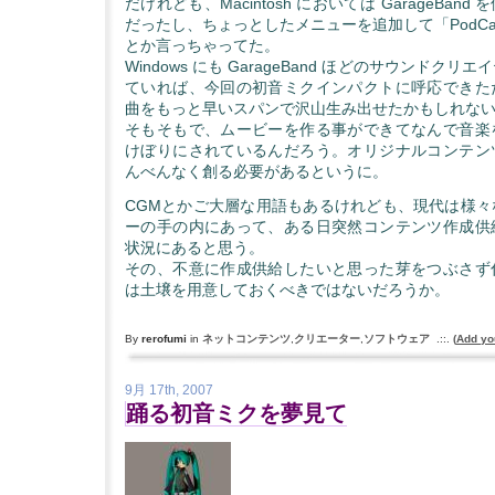
だけれども、Macintosh においては GarageBan
だったし、ちょっとしたメニューを追加して「PodCa
とか言っちゃってた。
Windows にも GarageBand ほどのサウンドク
ていれば、今回の初音ミクインパクトに呼応できた
曲をもっと早いスパンで沢山生み出せたかもしれな
そもそもで、ムービーを作る事ができてなんで音楽
けぼりにされているんだろう。オリジナルコンテン
んべんなく創る必要があるというに。
CGMとかご大層な用語もあるけれども、現代は様々
ーの手の内にあって、ある日突然コンテンツ作成供
状況にあると思う。
その、不意に作成供給したいと思った芽をつぶさず
は土壌を用意しておくべきではないだろうか。
By
rerofumi
in
ネットコンテンツ
,
クリエーター
,
ソフトウェア
.::.
(
Add yo
9月 17th, 2007
踊る初音ミクを夢見て