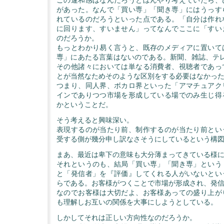
があった。なんで「買い専」「聞き専」にはうっす
れているのだろうといった点である。「自分は作れ
に回ります、すいません」ってなんでここに「すい
のだろうか。
もっとわかり易く言うと、既存のメディアに置いて
専」にあたる言葉はないのである。新聞、雑誌、テレ
その他諸々においては単なる消費者、視聴者であっ
とが当然なためそのような区別をする必要はなかっ
つまり、同人界、ボカロ界といった「アマチュアク
インでありつつ市場を形成している場でのみ生じ得
かということだ。
そう考えると興味深い。
表現するのが当たり前、制作するのが当たり前とい
受する側が幾分申し訳なさそうにしているという構
まあ、最近は卑下の意味も大分薄まってきている様
それというのも、結局「買い専」「聞き専」という
と「発信者」を『評価』してくれる人がいないとい
らである。お客様がつくことで市場が形成され、発
なのでお客様は大切だよ、お客様あっての盛り上が
も理解しお互いの関係を大事にしようとしている。
しかしてそれは正しい方向性なのだろうか。