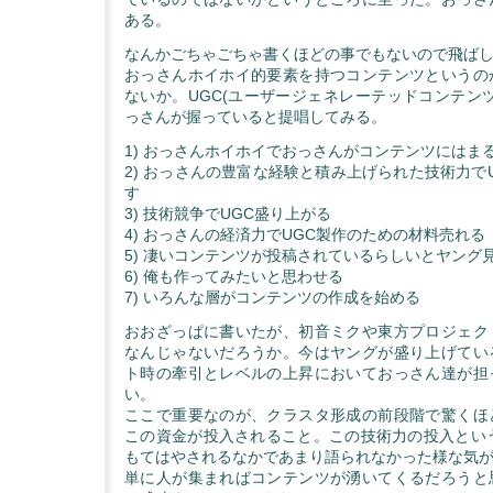
ある。
なんかごちゃごちゃ書くほどの事でもないので飛ば
おっさんホイホイ的要素を持つコンテンツというの
ないか。UGC(ユーザージェネレーテッドコンテン
っさんが握っていると提唱してみる。
1) おっさんホイホイでおっさんがコンテンツにはま
2) おっさんの豊富な経験と積み上げられた技術力で
す
3) 技術競争でUGC盛り上がる
4) おっさんの経済力でUGC製作のための材料売れる
5) 凄いコンテンツが投稿されているらしいとヤング
6) 俺も作ってみたいと思わせる
7) いろんな層がコンテンツの作成を始める
おおざっぱに書いたが、初音ミクや東方プロジェク
なんじゃないだろうか。今はヤングが盛り上げてい
ト時の牽引とレベルの上昇においておっさん達が担
い。
ここで重要なのが、クラスタ形成の前段階で驚くほ
この資金が投入されること。この技術力の投入という
もてはやされるなかであまり語られなかった様な気
単に人が集まればコンテンツが湧いてくるだろうと