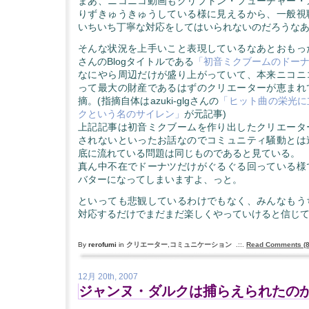
まあ、ニコニコ動画もクリプトン・フューチャー・
りずきゅうきゅうしている様に見えるから、一般視
いちいち丁寧な対応をしてはいられないのだろうな
そんな状況を上手いこと表現しているなあとおもっ
さんのBlogタイトルである
「初音ミクブームのドー
なにやら周辺だけが盛り上がっていて、本来ニコニ
って最大の財産であるはずのクリエーターが恵まれ
摘。(指摘自体はazuki-glgさんの
「ヒット曲の栄光に
クという名のサイレン」
が元記事)
上記記事は初音ミクブームを作り出したクリエータ
されないといったお話なのでコミュニティ騒動とは
底に流れている問題は同じものであると見ている。
真ん中不在でドーナツだけがぐるぐる回っている様
バターになってしまいますよ、っと。
といっても悲観しているわけでもなく、みんなもう
対応するだけでまだまだ楽しくやっていけると信じ
By
rerofumi
in
クリエーター
,
コミュニケーション
.::.
Read Comments (8
12月 20th, 2007
ジャンヌ・ダルクは捕らえられたの