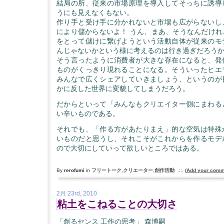
結局の所、従来の市場原理を導入してそっちに誘導
うにも見えなくもない。
作り手と受け手に分かれないと市場も広がらないし
により儲からないよ！ うん、まあ、そうなんだけれ
をとって儲けに繋げようという活動自体が従来のモ
んじゃないかという様に考えるのは行き過ぎだろう
そう言ったように消費者が大きな存在になると、発
ものがくっきり現れることになる。そういったヒエ
みんなで広くシェアしていきましょう、というのが
かに反した世界に変貌してしまうだろう。
だからといって「みんなもクリエイター側にまわる
い辛いものである。
それでも、「作る方があたりまえ」的な空気は特殊
いものだと思うし、それこそがこれからを作るモデ
ので大切にしていって欲しいところではある。
By
rerofumi
in
フリートーク
,
クリエーター
,
創作活動
.::.
(
Add your comm
2月 23rd, 2010
粘土をこねることの大切さ
「創るセンス 工作の思考」 森博嗣