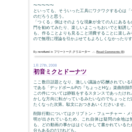
〜〜〜〜〜
といっても、そういった工具にワクワクする心は「
のだろうと思う。
「つくる」側はそのような現象が全ての人にあるも
門を勧めてみたり、楽しいよこっちおいでと勧誘し
も、作ることよりも見ること消費することに楽しみ
ので無理に理論を引かぶせてもよろしくなかったり
By
rerofumi
in
フリートーク
,
クリエーター
.::.
Read Comments (5)
1月 27th, 2008
初音ミクとドーナツ
ここ数日話題となり、激しい議論が応酬されている
である「デッドボールPの『ちょっとHな』楽曲削除
この件については静観をするスタンスであったけれ
かしな方向に転がっているみたいなのでちょっとだ
たくなった次第。駄文におつきあいくださいませ。
削除行動についてはクリプトン・フューチャー・メ
明が出されているため、これ自体は疑問の余地は
も、どの動画の事かははぐらかして書かれているた
分もあるのだけれども。