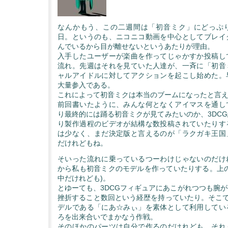
なんかもう、この二週間は「初音ミク」にどっぷ
日。というのも、ニコニコ動画を中心としてブレイ
んでいるから目が離せないというあたりが理由。
入手したユーザーが楽曲を作ってじゃかすか投稿し
流れ。先週はそれを見ていた人達が、一斉に「初音
ャルアイドルに対してアクションを起こし始めた。
大量参入である。
これによって初音ミクは本当のブームになったと言
前回書いたように、みんな何となくアイマスを通し
り最終的には踊る初音ミクが見てみたいのか、3DC
り製作過程のビデオが結構な数投稿されていたりす
は少なく、まだ決定版と言えるのが「ラクガキ王国
だけれどもね。
そいった流れに乗っているつーわけじゃないのだけ
から私も初音ミクのモデルを作っていたりする。上の
中だけれども)。
とゆーても、3DCGフィギュアにあこがれつつも腕
挫折すること数回という経歴を持っていたり。そこで、
デルである「にあ☆みぃ」を素体として利用してい
ろを出来合いでまかなう作戦。
そのほかのパーツは自分で作るのだけれども、それ