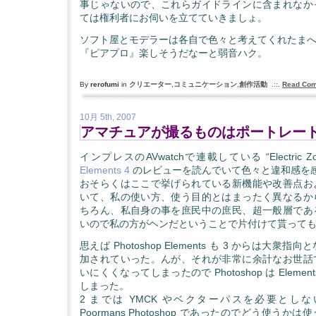
事じゃないので、これらガイドラインに含まれなか
ては権利者にお伺いを立てていきましょ。
ソフト屋とモデラーは各自で色々と考えてくれたま
『ピアプロ』楽しそうだなーと弱音ハク。
By
rerofumi
in
クリエーター
,
コミュニケーション
,
創作活動
.::.
Read Com
10月 5th, 2007
アマチュアが撮るものはポートレー
インプレスのAVwatchで連載している “Electric Zo
Elements 4
のレビューを読んでいて色々と違和感を
おそらくはここで挙げられている新機能や改善点お
いて、私の使い方、使う目的とはまったく異なるか
ちろん、私自身の事を庶民中の庶民、超一般層であ
いので私の方がヘンだということで片付けて貰って
思えば Photoshop Elements も 3 からは大衆
加されていった。んが、それが非常に余計なお世話
いにくくなってしまったので Photoshop は Eleme
しまった。
2 までは YMCK やベクターパスを必要とし
Poormans Photoshop であったのでどう使う