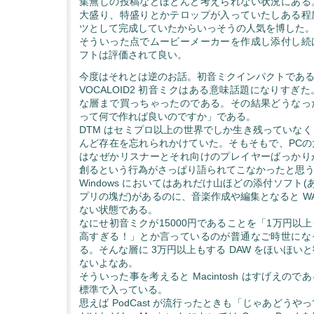
集無しの投稿などほとんど考えられない状況にある
大盛り、特盛りとかテロップが入っていたしある程
ツとして完成していたからいっそうの人気を博した
そういった点でムービーメーカーを作成し添付し続
フトは評価されて良い。
今度はそれとは逆のお話。初音ミクインパクトであ
VOCALOID2 初音ミクはある意味話題になりすぎ
な層まで買っちゃったのである。その結果どうなっ
って何で作れば良いのですか」である。
DTM はセミプロ以上の世界でしか生き残っていな
んど存在を忘れられかけていた。そもそもで、PCの
はなぜかリスナーとそれ向けのプレイヤーばっかり
創るという行為がさっぱり語られてこなかったと思
Windows においてはあれだけ山ほどの添付ソフト
プリの塊だ)があるのに、音楽作成や編集となると W
ない状態である。
なにせ初音ミクが15000円であることを「1万円以
高すぎる！」とか言っているのが普通なご時世にな
る。そんな層に 3万円以上もする DAW をほいほい
ないよなあ。
そういった事を考えると Macintosh はすげえのである。
標準で入っている。
思えば PodCast が流行ったときも「じゃあどう