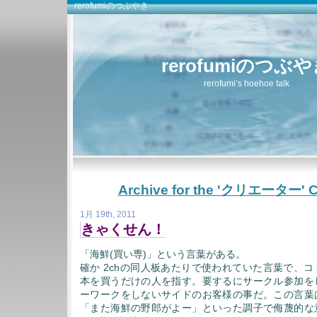
rerofumiのつぶやき
rerofumiのつぶ
rerofumi’s hoehoe talk
Archive for the 'クリエーター' C
1月 19th, 2011
きゃくせん！
「海鮮(買い専)」という言葉がある。
確か 2chの同人板あたりで使われていた言葉で、
本を買うだけの人を指す。要するにサークル参加を
ーワークをしないサイドのお客様の事だ。この言葉
「また海鮮の野郎がよー」といった調子で侮蔑的な