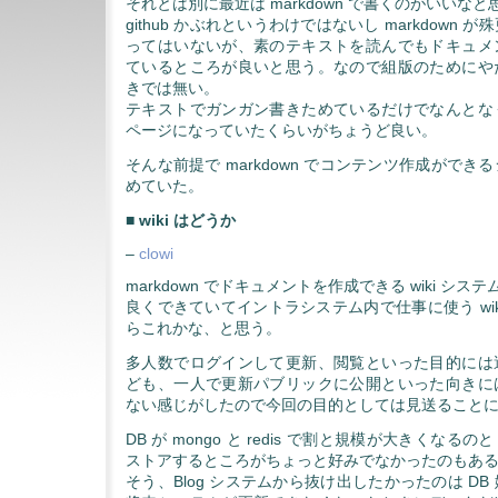
それとは別に最近は markdown で書くのがいいな
github かぶれというわけではないし markdown
ってはいないが、素のテキストを読んでもドキュメ
ているところが良いと思う。なので組版のためにや
きでは無い。
テキストでガンガン書きためているだけでなんとな
ページになっていたくらいがちょうど良い。
そんな前提で markdown でコンテンツ作成がで
めていた。
■ wiki はどうか
–
clowi
markdown でドキュメントを作成できる wiki システ
良くできていてイントラシステム内で仕事に使う wik
らこれかな、と思う。
多人数でログインして更新、閲覧といった目的には
ども、一人で更新パブリックに公開といった向きに
ない感じがしたので今回の目的としては見送ること
DB が mongo と redis で割と規模が大きくなるの
ストアするところがちょっと好みでなかったのもあ
そう、Blog システムから抜け出したかったのは D