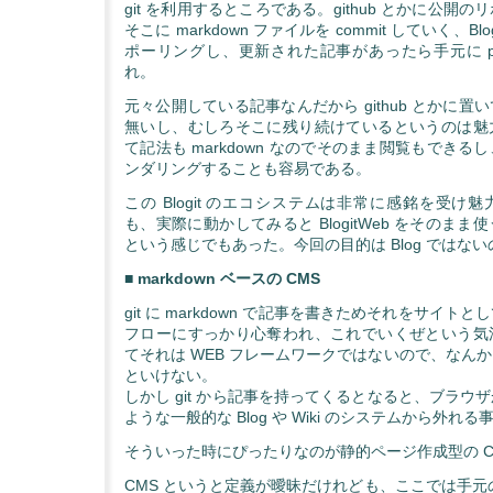
git を利用するところである。github とかに公開
そこに markdown ファイルを commit していく、Blog
ポーリングし、更新された記事があったら手元に pu
れ。
元々公開している記事なんだから github とかに
無いし、むしろそこに残り続けているというのは魅
て記法も markdown なのでそのまま閲覧もでき
ンダリングすることも容易である。
この Blogit のエコシステムは非常に感銘を受け
も、実際に動かしてみると BlogitWeb をそのま
という感じでもあった。今回の目的は Blog ではな
■ markdown ベースの CMS
git に markdown で記事を書きためそれをサイト
フローにすっかり心奪われ、これでいくぜという気
てそれは WEB フレームワークではないので、なん
といけない。
しかし git から記事を持ってくるとなると、ブラウ
ような一般的な Blog や Wiki のシステムから外れ
そういった時にぴったりなのが静的ページ作成型の C
CMS というと定義が曖昧だけれども、ここでは手元の m