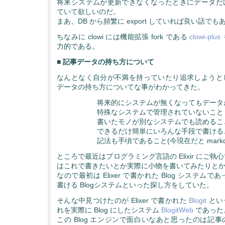
将来システムが更新できなくなったときにデータだ
ていて欲しいのだ。
まあ、DB から頻繁に export していれば良い話で
ちなみに clowi には機能拡張 fork である
clowi-plus
力的である。
■ 記事データの持ち方について
なんとなく自分が不満を持っていたり追求しようと
データの持ち方についてな事がわかってきた。
将来的にシステムが無くなってもデータ
特殊なシステムで管理されていないこと
書いたモノが別なシステムでも読めるこ
できるだけ簡単にいろんな手段で書ける
記法も手頃であること(今現在だと markd
ところで最近はプログラミング言語の Elixir にご
はこれで書きたいとか実際に小物を書いてみたりと
なので最初は Elixer で書かれた Blog システムであっ
書ける Blogシステムといった探し方をしていた。
そんな中見つけたのが Elixer で書かれた
Blogit
とい
れを実際に Blog にしたシステム
BlogitWeb
であった
この Blog エンジンで面白いなあと思ったのは記