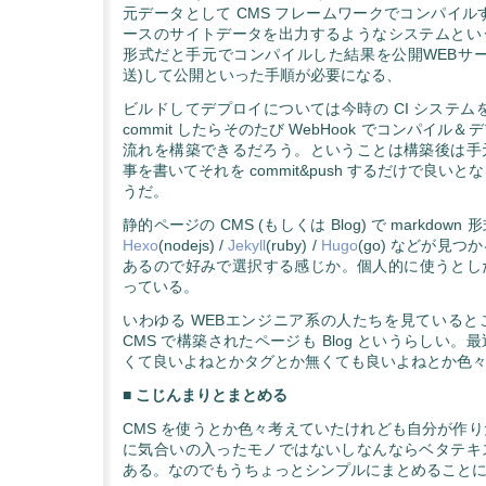
元データとして CMS フレームワークでコンパイルす
ースのサイトデータを出力するようなシステムとい
形式だと手元でコンパイルした結果を公開WEBサー
送)して公開といった手順が必要になる、
ビルドしてデプロイについては今時の CI システムを
commit したらそのたび WebHook でコンパイル
流れを構築できるだろう。ということは構築後は手
事を書いてそれを commit&push するだけで良い
うだ。
静的ページの CMS (もしくは Blog) で markdow
Hexo
(nodejs) /
Jekyll
(ruby) /
Hugo
(go) などが見
あるので好みで選択する感じか。個人的に使うとしたら
っている。
いわゆる WEBエンジニア系の人たちを見ていると
CMS で構築されたページも Blog というらしい
くて良いよねとかタグとか無くても良いよねとか色
■ こじんまりとまとめる
CMS を使うとか色々考えていたけれども自分が作
に気合いの入ったモノではないしなんならベタテキ
ある。なのでもうちょっとシンプルにまとめること