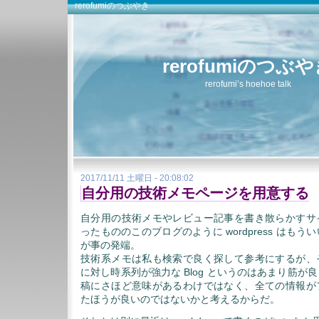
rerofumiのつぶやき
rerofumiのつぶ
rerofumi’s hoehoe talk
2017/11/11 土曜日 - 20:08:02
自分用の技術メモページを用意する
自分用の技術メモやレビュー記事を書き散らかすサ
ったもののこのブログのように wordpress はも
が事の発端。
技術系メモは私も検索で良く探して参考にするが、
に対し時系列が強力な Blog というのはあまり筋が
稿にさほど意味があるわけではなく、全ての情報が
たほうが良いのではないかと考えるからだ。