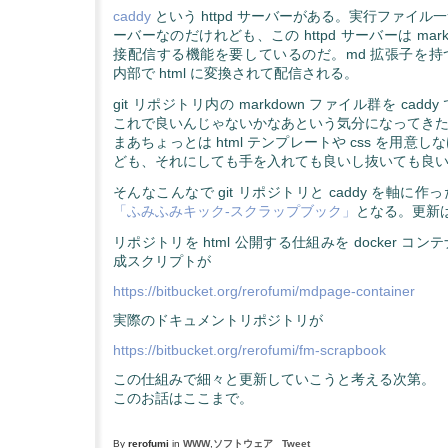
caddy
という httpd サーバーがある。実行ファイ
ーバーなのだけれども、この httpd サーバーは mar
接配信する機能を要しているのだ。md 拡張子を持つフ
内部で html に変換されて配信される。
git リポジトリ内の markdown ファイル群を cad
これで良いんじゃないかなあという気分になってき
まあちょっとは html テンプレートや css を用意
ども、それにしても手を入れても良いし抜いても良
そんなこんなで git リポジトリと caddy を軸に
「ふみふみキック-スクラップブック」
となる。更新
リポジトリを html 公開する仕組みを docker コ
成スクリプトが
https://bitbucket.org/rerofumi/mdpage-container
実際のドキュメントリポジトリが
https://bitbucket.org/rerofumi/fm-scrapbook
この仕組みで細々と更新していこうと考える次第。
このお話はここまで。
By
rerofumi
in
WWW
,
ソフトウェア
Tweet