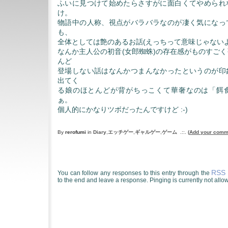
ふいに見つけて始めたらさすがに面白くてやめられ
け。
物語中の人称、視点がバラバラなのが凄く気になっ
も、
全体としては艶のあるお話(えっちって意味じゃない
なんか主人公の初音(女郎蜘蛛)の存在感がものすご
んど
登場しない話はなんかつまんなかったというのが印
出てく
る娘のほとんどが背がちっこくて華奢なのは「餌
ぁ。
個人的にかなりツボだったんですけど :-)
By
rerofumi
in
Diary
,
エッチゲー
,
ギャルゲー
,
ゲーム
.::.
(
Add your comm
RSS 
You can follow any responses to this entry through the
to the end and leave a response. Pinging is currently not allo