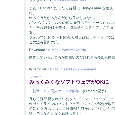
まあ FL studio だったら普通に Delay-Lama 
ね。
作ってみたかったんだから良いじゃない。
バンドパスフィルタの所は既存のモジュールからコ
も、それ以外は手作り。簡単そうに見えて、ここま
変。
フォルマント(あ〜お)の切り替えはピッチベンドで
この辺も苦肉の策。
Download :
fl-monk-synthmaker.zip
動作しているところが面白いのだけれども今回も動
DTM
(
Add your comment
)
By
rerofumi
in
.::.
- 2:59:56
みっくみくなソフトウェアがOKに
「初音ミク」同人ゲームが解禁に
(ITMedia記事)
長らく疑問視されていたクリプトン・フューチャー
作ガイドラインのソフトウェアについての部分が改
初音ミク系のニコニコ技術部も何かにおびえなくて
第。でもなんとなく感慨も無く。