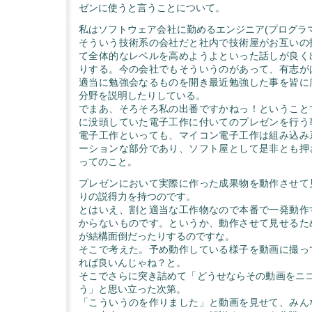
ゼンに使うと言うことについて。
私はソフトウェア会社に勤めるエンジニア(プログラ
そういう技術系の会社だと社内で技術屋がお互いの
て全体的なレベルを高めようよといった話しが良く
りする。今の会社でもそういうのがあって、有志が
適当に勉強会なるものを開き最近勉強した事を皆に
分野を説明したりしている。
でまあ、そろそろ私の出番ですかねっ！ということ
に没頭していた電子工作に付いてのプレゼンを行う
電子工作といっても、マイコン電子工作は組み込み
ーションな部分であり、ソフト屋として是非とも押
ってのこと。
プレゼンにおいて実際に作った成果物を動作させて
りの説得力を持つのです。
とはいえ、割と適当な工作物なので本番で一発動作
からないものです。というか、動作させて見せるた
が結構面倒だったりするのですな。
そこで考えた。予め動作している様子を動画に撮っ
れば良いんじゃね？と。
そこでさらに突き詰めて「どうせならその動画をニコ
う」と思い立った次第。
「こういうのを作りました」と動画を見せて、みん