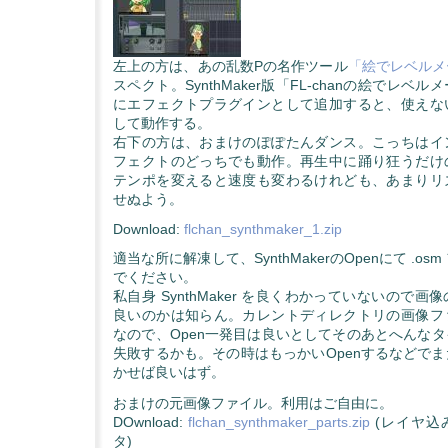
左上の方は、あの乱数Pの名作ツール
「絵でレベルメ
スペクト。SynthMaker版「FL-chanの絵でレベ
にエフェクトプラグインとして追加すると、使えな
して動作する。
右下の方は、おまけのぽぽたんダンス。こっちはイ
フェクトのどっちでも動作。再生中に踊り狂うだけ
テンポを変えると速度も変わるけれども、あまりリ
せぬよう。
Download:
flchan_synthmaker_1.zip
適当な所に解凍して、SynthMakerのOpenにて .o
でください。
私自身 SynthMaker を良くわかっていないので
良いのかは知らん。カレントディレクトリの画像フ
なので、Open一発目は良いとしてそのあとへんな
失敗するかも。その時はもっかいOpenするなどで
かせば良いはず。
おまけの元画像ファイル。利用はご自由に。
DOwnload:
flchan_synthmaker_parts.zip
(レイヤ込
タ)