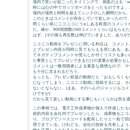
場内で笑いが起こったタイミングで、画面の上を「w
時には心の中でガッツポーズをとったものですよ。
場内が場所と時間を超えてシンクロした瞬間だから
このときはコメントが存在していて欲しかったので、
間くらい前にニコニコにうpしある程度のコメント
た。確か、900視聴数の60コメントくらいはもらえ
はず。(その後も再生数は伸びていきました、ありがた
ニコニコ動画をプレゼンに用いる利点は、コメント
とプレゼン内容が同時に見てもらえる所にある。あ
てネガティブコメントや荒らしが付くリスクも多い
た事実としてプレゼンできるだけの度量が必要かも
コメントは一般視聴者による素直な感情なので、マ
も十分に含まれるだろう。
もっとも、プレゼン前提の動画だと「おもしろくも
になってしまう。ニコニコ動画に投稿するには、そ
ないとならない。(まあ、そのへんのジャッジもコメ
けですが)
だから見て楽しい動画にする事にもいくらかは気を
この事例では、電子工作成果物が個人で作成したも
術的内容を会社内でプレゼンしたら、成果物をニコ
り、ブログでソースコードを配布したりと一粒で四
用できている。けれども、会社の技術を共有しよう
物を応用しようなるとやっぱり色々な問題が発生す