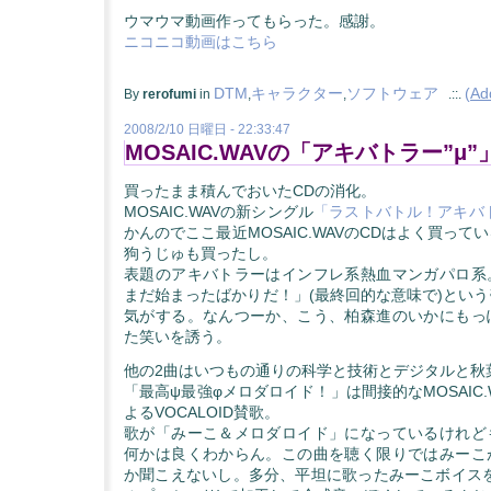
ウマウマ動画作ってもらった。感謝。
ニコニコ動画はこちら
DTM
キャラクター
ソフトウェア
(
Ad
By
rerofumi
in
,
,
.::.
2008/2/10 日曜日 - 22:33:47
MOSAIC.WAVの「アキバトラー”μ”
買ったまま積んでおいたCDの消化。
MOSAIC.WAVの新シングル
「ラストバトル！アキバト
かんのでここ最近MOSAIC.WAVのCDはよく買っ
狗うじゅも買ったし。
表題のアキバトラーはインフレ系熱血マンガパロ系
まだ始まったばかりだ！」(最終回的な意味で)とい
気がする。なんつーか、こう、柏森進のいかにもっ
た笑いを誘う。
他の2曲はいつもの通りの科学と技術とデジタルと秋
「最高ψ最強φメロダロイド！」は間接的なMOSAIC
よるVOCALOID賛歌。
歌が「みーこ＆メロダロイド」になっているけれど
何かは良くわからん。この曲を聴く限りではみーこ
か聞こえないし。多分、平坦に歌ったみーこボイスを