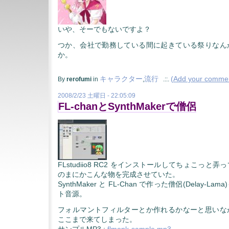
いや、そーでもないですよ？
つか、会社で勤務している間に起きている祭りなん
か。
キャラクター
流行
(
Add your comme
By
rerofumi
in
,
.::.
2008/2/23 土曜日 - 22:05:09
FL-chanとSynthMakerで僧侶
FLstudiio8 RC2 をインストールしてちょこっと
のまにかこんな物を完成させていた。
SynthMaker と FL-Chan で作った僧侶(Delay-
ト音源。
フォルマントフィルターとか作れるかなーと思いな
ここまで来てしまった。
サンプルMP3 :
flmonk-sample.mp3