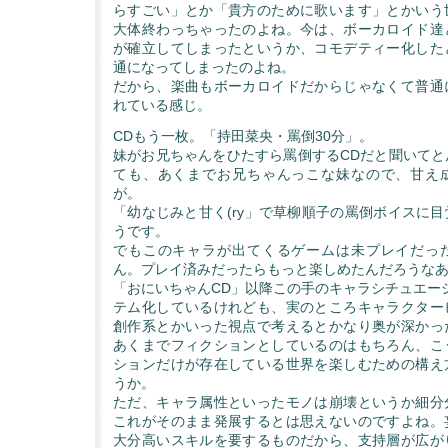
らすごい」とか「貴方のために歌います」とかいう
大体終わっちゃったのよね。今は、ボーカロイド達
が確立してしまったというか、コモデティー化した
通になってしまったのよね。
だから、楽曲もボーカロイドだからじゃなくて普通
れている感じ。
CDもう一枚。「持田菜央・罵倒30分」。
妹がお兄ちゃんをひたすら罵倒するCDだと聞いてと
ても、あくまでお兄ちゃんっこな妹なので、甘え
が。
「幼なじみと甘く(ry」で草柳順子の罵倒ボイスに
うです。
でもこのキャラが出てくるゲームは未プレイだっ
ん。プレイ済みだったらもっと楽しめたんだろうな
「おにいちゃんCD」以降この手のキャラシチュエー
テム化しているけれども、実のところキャラクター
創作系とかいった視点で考えるとかなり奥が深かっ
あくまでフィクションとしているのはもちろん、こ
ションだけが存在している世界を楽しむための構え
うか。
ただ、キャラ属性といったモノは崩壊というか細分
これがそのまま発展するとは思えないのですよね。
大分高いスキルを要するものだから、支持層が広が