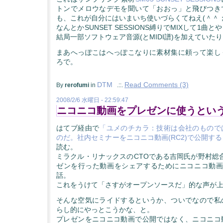
トンでメロウなデモを聞いて「おおっ」と飛びつき
も、これが自分にはいまいち使いづらくてねえ(＾＾
なんとかSUNSET SESSIONS縛りでMIXして1曲
結局一部ソフトウェア音源(とMIDI譜)を加えていた
まあへっぽこはへっぽこなりに素材集に頼って楽し
ろで。
DTM
Read Comments (3)
By
rerofumi
in
.::.
2008/2/6 水曜日 - 22:59:47
ニコニコ動画をプレゼンに使うとい
はてブ経由で
「ユメのチカラ：技術は会社のもので
のだ。社内セミナーをニコニコ動画(RC2)で公開す
読む。
ミラクル・リナックスのCTOである吉岡氏が野村総合研
ゼンを行った動画をシェアするためにニコニコ動画
話。
これをうけて「さすがオープンソースだ」的な声が
そんな空気にライドするというか、ついでなので私
らし的にやっとこうかな、と。
プレゼンをニコニコ動画で公開ではなく、ニコニコ