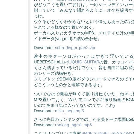
がどうこうを置いておけば、一応シュレディンガー
指していて「みんなで踊れるように」オケを提供す
っけ。
ウケるかどうかわからないという怯えもあったのだ
られている様なので置いておく。
ボーカル入りとカラオケのMP3、メロディだけのMI
イドデータ(vsq,mid)の詰め合わせ。
Download:
schrodinger-pan2.zip
途中のギターソロがかっこよすぎて浮いている
UEBERSCHALLの
LIQUID GUITAR
の音。カッコイイ
くさん詰まっているだけでなく、音を自由に組み替
のシリーズ結構好き。
クリプトンでDEMO版がダウンロードできるのでそ
どこういうものかと理解できるはず。
ついでなので機会が無くて張り損ねていた「ねぎっ
MP3置いておく。Wiiリモコンでネギ振り動画のBG
いのであまり気に入ってないのです、これ)
Download:
miku_negi.mp3
さらに先日のランキングでの、たる美トーク場面BG
Download:
ranking_bgm1.mp3
これはサンプリング素材
SM05 SUNSET SESSIONS