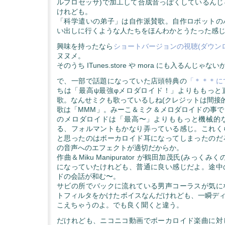
ルプロセッサ)で加工して合成音っぽくしているんじ
けれども。
「科学遣いの弟子」は自作派賛歌。自作ロボットの
い出しに行くような人たちをほんわかとうたった感
興味を持ったなら
ショートバージョンの視聴(ダウン
ヌヌメ。
そのうち ITunes.store や mora にも入るんじゃな
で、一部で話題になっていた店頭特典の
「＊＊＊に
ちは「最高ψ最強φメロダロイド！」よりももっと直球
歌。なんせミクも歌っているしね(クレジットは間接
歌は「MMM」。みーこ＆ミク＆メロダロイドの事で
のメロダロイドは「最高〜」よりももっと機械的
る、フォルマントもかなり弄っている感じ。これく
と思ったのはボーカロイド耳になってしまったのだ
の音声へのエフェクトが適切だからか。
作曲＆Miku Manipurator が鶴田加茂氏(みっく
になっていたけれども、普通に良い感じだよ。途中
ドの会話が和む〜。
サビの所でバックに流れている男声コーラスが気に
トフィルタをかけたボイスなんだけれども、一瞬ディ
こえちゃうのよ。でも良く聞くと違う。
だけれども、ニコニコ動画でボーカロイド楽曲に対