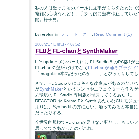
私の方は数ヶ月前のメールに返事がもらえたわけで
複雑な心境なれども、手探り的に頒布停止していた
開。様子見。
フリートーク
Read Comment (1)
By
rerofumi
in
.::.
2008/2/17 日曜日 - 4:07:52
FL8とFL-chanとSynthMaker
Life update メンバー向けに FL Studio 8 のRC版
FL-chanの壁紙だけでなく
FL-chanが踊るプラグイ
「ImageLine本気だったのか……」とびっくりして
さて、FL Studio 8 には色々な改良点があるのだ
が
SynthMaker
というシンセやエフェクターを作るゲ
ム環境の FL Studio 専用版が付属してくるあたり。
REACTOR や Karma FX Synth みたいなGUI
よりは、Synthedit の方に近い。触ってみると本
だったりする。
全世界的規模でFL-chanが足りない事だし、ちょい
思ってできあがったのがこれ。