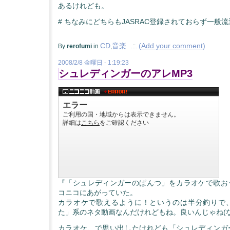
あるけれども。
# ちなみにどちらもJASRAC登録されておらず一般
CD
音楽
(
Add your comment
)
By
rerofumi
in
,
.::.
2008/2/8 金曜日 - 1:19:23
シュレディンガーのアレMP3
『「シュレディンガーのぱんつ」をカラオケで歌お
コニコにあがっていた。
カラオケで歌えるように！というのは半分釣りで
た」系のネタ動画なんだけれどもね。良いんじゃね(
カラオケ、で思い出したけれども「シュレディンガ