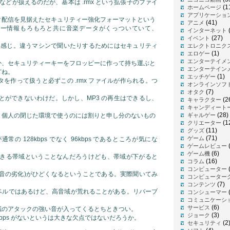
D などが扱えるのだが、基本は .rmx という拡張子のファイ
(1
ホームページ
アプリケーショ
ク配信を見据えたセキュリティー強化フォーマットという
(41)
アニメ
ィー情報もろもろと共に音楽データがくっついていて、
インターネット
(27)
イベント
3 が選べる感じ。違うマシンで聞いたりするためにはセキュリティ
エレクトロニク
(1)
エロゲー
エンターテイメ
か、セキュリティーキーをフロッピーに作って持ち運ぶと
エンターテイン
どね。
(1)
エッチゲー
でデータを作って扱うと必ずこの .rmx ファイルが作られる。つ
オンラインソフ
(7)
オタク
ことができないわけだ。しかし、MP3 の再生はできるし、
(2
キャラクター
キャンディート
(28)
、個人の閉じた環境で使うのには割りと申し分のないもの
ギャルゲー
(1
クリエーター
(11)
グッズ
(71)
ゲーム
が通常の 128kbps でなく 96kbps であるところが気にな
(
ゲームレビュー
(6)
ゲーム機
で配信できる帯域ということなんだろうけども、帯域が下がると
(16)
コラム
コンピューター
(音の劣化)がひどくなるということである。実際聞いてみ
コンピューター
(7)
コンテンツ
ベルではあるけど、高音域が荒れることがある。リバーブ
(
コンシューマー
コミュニケーシ
(6)
サービス
域のアタックの強い音が入ってくるとちときつい。
(3)
ジョーク
8kbps がないというは大きな欠点ではないだろうか。
(2
セキュリティ