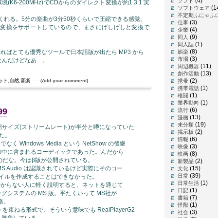
(4)
ソフト
K6-200MHz)でCDからのダイレクト変換が約1.3:1 実
(1
ソフトウェア
不定期ふにゃふ
てくれる。5分の楽曲が3分50秒くらいで圧縮できる感覚。
(3)
仕事
ト変換をサポートしているので、まさにげしげしと変換で
(4)
企業
(9)
同人
(1)
同人誌
(8)
え無ければとても優秀なツールで日本語版が出たら MP3 から
娯楽
(3)
市場
なんだけどなあ…。
(11)
周辺機器
(13)
創作活動
(2)
ット
,
自然
,
音楽
.::.
(
Add your comment
)
携帯
(1)
携帯電話
(1)
格闘
(1)
業界動向
99
(6)
流行
(13)
漫画
(19)
未分類
縮サイズ(ストリームレート)が半分と噂になっていた
(2)
掲示板
れた。
(6)
情報
でなく Windows Media という NetShow の後継
(3)
映像
の中に含まれるコーディックであった。んだから
(8)
映画
なのだな。今はβ版が公開されている。
(2)
新製品
 MS Audio は認識されているけど実際にそのコー
(15)
文化
(39)
日常
ファイルを作成することはできなかった。
(1)
日常生活
だのがわからない人に軽く説明すると、ネットを通じて
(1)
日記
システムの MS 版。平たくいって MS社が
(7)
書籍
戦略。
(1)
怪獣
を束ねる形式で、そういう意味でも RealPlayerG2
(3)
社会
ら勝負している。