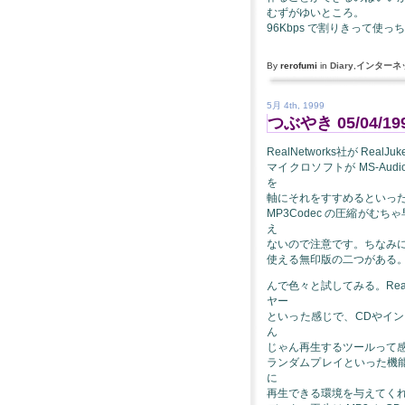
むずがゆいところ。
96Kbps で割りきって使
By
rerofumi
in
Diary
,
インターネ
5月 4th, 1999
つぶやき 05/04/19
RealNetworks社が Rea
マイクロソフトが MS-Aud
を
軸にそれをすすめるといっ
MP3Codec の圧縮が
え
ないので注意です。ちなみに Re
使える無印版の二つがある。今
んで色々と試してみる。Rea
ヤー
といった感じで、CDやイ
ん
じゃん再生するツールって
ランダムプレイといった機
に
再生できる環境を与えてく