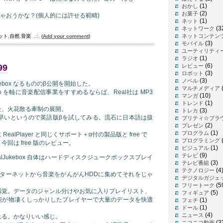
(1)
おかし
(2)
お菓子
っちゃおうかな？(個人的には許せる範疇)
(1)
ネット
(3
ネットワーク
ネットコンテン
ット
,
自然
,
音楽
.::.
(
Add your comment
)
(3)
モバイル
ユーティリティ
(1)
ラジオ
(6)
99
レビュー
(3)
ロボット
(3)
ノベル
lJukebox なるもののβ公開を開始した。
(
マルチメディア
io を軸に音楽配信事業をすすめるならば、Real社は MP3
(10)
マンガ
(1)
トレンド
た、火花散る牽制の展開。
(3)
トレカ
むちゃ早いというので英語版βを試してみる。流石に日本語は扱
プリティ☆ブラ
(2)
プレゼン
(1)
プログラム
alPlayer と同じくサポート＋α付の製品版と free で
プログラミング
回は free 版のレビュー。
(1)
ビジュアル
(9)
テレビ
lJukebox 自体はハードディスクジュークボックスプレイ
(3)
テレビ番組
(4
テクノロジー
ンターネットから音楽をがんがんHDDに集めてそれをじゃ
デジタルガジェ
(5
フリートーク
感覚。データのジャンル分けやお気に入りプレイリスト、
(5)
フィギュア
能が物凄くしっかりしたプレイヤーで大量のデータを快適
(1)
フェチ
(1)
ドール
(4)
ニュース
れる。かなりいい感じ。
(3
ニコニコ動画