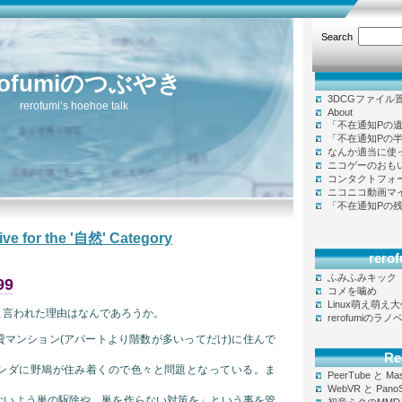
Search
rofumiのつぶやき
3DCGファイル
rerofumi’s hoehoe talk
About
「不在通知Pの
「不在通知Pの
なんか適当に使
ニコゲーのおも
コンタクトフォ
ニコニコ動画マ
「不在通知Pの
ive for the '自然' Category
rer
ふみふみキック
99
コメを噛め
Linux萌え萌え
と言われた理由はなんであろうか。
rerofumiのラ
貸マンション(アパートより階数が多いってだけ)に住んで
Re
ンダに野鳩が住み着くので色々と問題となっている。ま
PeerTube と Ma
WebVR と Pano
ないよう巣の駆除や、巣を作らない対策を」という事を管