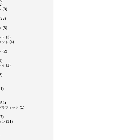
1)
(8)
ン
(33)
(8)
ス
(3)
ント
(4)
メント
(2)
ト
6)
(1)
ーイ
2)
1)
(54)
(1)
グラフィック
7)
(11)
ョン
)