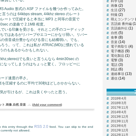
(3)
科学
(2)
画像
 Audio 形式の ASF ファイルを幾つか作ってみた。
(27)
生活
 64kbps stream, 44khz stereo のレート
(2)
特撮
レートで圧縮すると本当に MP3 と同等の音質で
萌えコンテンツ
(1
言語娘 番外編
sec の楽曲で 2.1MB 程度。
(1)
言語娘外伝
んでいる印象を受ける、それとこの手のコーディック
(5)
自然
)にありがちではあるがリバーブやエコーにかなり弱い。リバー
(8)
食事
系の倍音成分豊かなのびる音にも結構弱い。でも、
(14)
音楽
う。って、これは私が ATRAC(MD)に慣れている
(4)
電子商取引
いうのもあるからかもしれない。
(9)
電子機器
(1)
電化製品
z,stereo)でも良いと言うんなら 4min30sec の
(3)
電撃
B強になってしまうのはちょっと驚く。フロッピーに
(3)
電話
(6)
雑誌
(13)
連絡事項
コード速度の早さ。
(14)
通信
音楽を圧縮するのに平均で30秒ほどしかかからない。
は気が引けるが、これは良くやったと思う。
2018年4月
2018年3月
ット
,
画像
,
自然
,
音楽
.::.
(
Add your comment
)
2017年11月
2014年4月
2013年12月
2013年11月
2013年6月
RSS 2.0
 this entry through the
feed. You can skip to the end
2012年12月
currently not allowed.
2012年11月