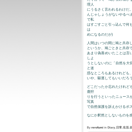
理人
にうるさく言われるわけだ
んじゃしょうがないやるべ
で私
はすごすごと引っ込んで何
は
めになるのだが)
人間はいつの間に鳩と共存
というか、鳩ごときと共存
あまり偽善めいたことは言
しよ
うとしないのに「自然を大
と迷
惑なところもあるけれども
いや、駆逐してもいいだろ
どこだったか忘れたけれど
鹿狩
りを行うといったニュース
写真
で自然保護を訴えかけるポ
なにか釈然としないものを
By
rerofumi
in
Diary
,
日常
,
生活
,