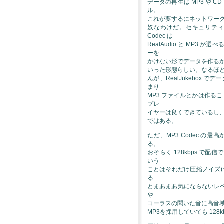
データの再生は MP3 や C
ル。
これが要するにネットワー
奴なわけだ。セキュリテ
Codec は
RealAudio と MP
ーを
かけない形でデータを作る
いった形態らしい。なるほ
んが、RealJukebox 
まり
MP3 ファイルとかは作る
プレ
イヤーは良くできているし
ではある。
ただ、MP3 Codec の最高
る。
おそらく 128kbps 
いう
ことはそれだけ圧縮ノイズ
る
とまあまあ気にならないレ
や
コーラスの聞いた音に高音
MP3を採用していても 12