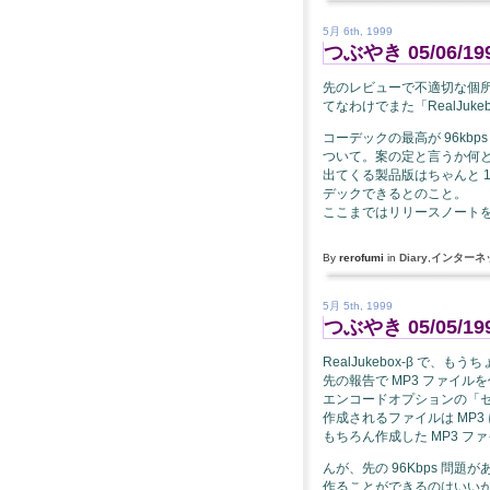
5月 6th, 1999
つぶやき 05/06/19
先のレビューで不適切な個
てなわけでまた「RealJuke
コーデックの最高が 96kb
ついて。案の定と言うか何
出てくる製品版はちゃんと 1
デックできるとのこと。
ここまではリリースノート
By
rerofumi
in
Diary
,
インターネ
5月 5th, 1999
つぶやき 05/05/19
RealJukebox-β で、もう
先の報告で MP3 ファイ
エンコードオプションの「
作成されるファイルは MP3 になる
もちろん作成した MP3 
んが、先の 96Kbps 問題
作ることができるのはいいが 