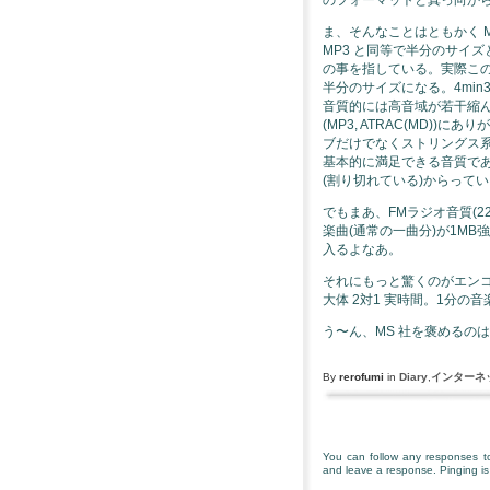
ま、そんなことはともかく MS
MP3 と同等で半分のサイズと言うのは
の事を指している。実際この
半分のサイズになる。4min30
音質的には高音域が若干縮
(MP3, ATRAC(MD)
ブだけでなくストリングス
基本的に満足できる音質であろ
(割り切れている)からって
でもまあ、FMラジオ音質(22kh
楽曲(通常の一曲分)が1M
入るよなあ。
それにもっと驚くのがエン
大体 2対1 実時間。1分の
う〜ん、MS 社を褒めるの
By
rerofumi
in
Diary
,
インターネ
You can follow any responses to
and leave a response. Pinging is 