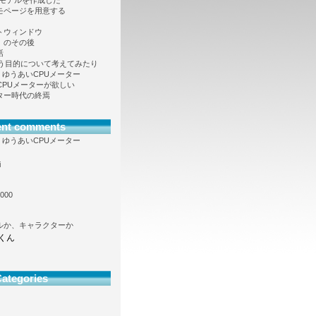
Dモデルを作成した
モページを用意する
トウィンドウ
」のその後
話
という目的について考えてみたり
向け、ゆうあいCPUメーター
も CPUメーターが欲しい
ター時代の終焉
ent comments
向け、ゆうあいCPUメーター
i
000
ルか、キャラクターか
くん
ategories