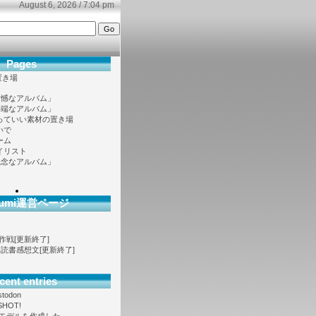
August 6, 2026 / 7:04 pm
Pages
置き場
遺憾なアルバム」
半端なアルバム」
っていい素材の置き場
いで
ーム
イリスト
残念なアルバム」
ofumi運営ページ
大作戦[更新終了]
ノベ読書感想文[更新終了]
cent entries
stodon
SHOT!