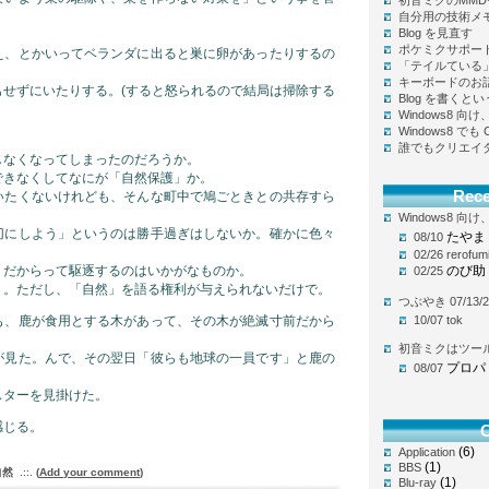
初音ミクのMM
自分用の技術メ
Blog を見直す
。
ポケミクサポー
え、とかいってベランダに出ると巣に卵があったりするの
「テイルている
キーボードのお
もせずにいたりする。(すると怒られるので結局は掃除する
Blog を書く
Windows8 
Windows8 で
誰でもクリエイ
しなくなってしまったのだろうか。
できなくしてなにが「自然保護」か。
Rec
いたくないけれども、そんな町中で鳩ごときとの共存すら
Windows8 
切にしよう」というのは勝手過ぎはしないか。確かに色々
たやま
08/10
02/26
rerofum
、だからって駆逐するのはいかがなものか。
のび助
02/25
う。ただし、「自然」を語る権利が与えられないだけで。
つぶやき 07/13/2
も、鹿が食用とする木があって、その木が絶滅寸前だから
10/07
tok
初音ミクはツー
が見た。んで、その翌日「彼らも地球の一員です」と鹿の
プロパ
08/07
スターを見掛けた。
感じる。
C
(6)
Application
(1)
BBS
自然
.::.
(
Add your comment
)
(1)
Blu-ray