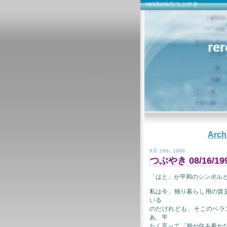
rerofumiのつぶやき
re
Arch
8月 16th, 1999
つぶやき 08/16/19
「はと」が平和のシンボル
私は今、独り暮らし用の賃
いる
のだけれども、そこのベラ
あ、平
たく言って「鳩が住み着か