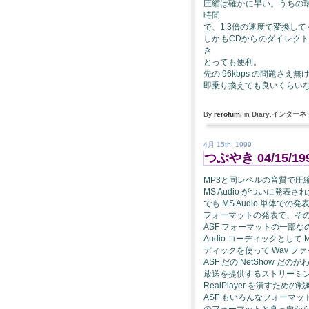
圧縮は確かに早い。うちの環境(
時間
で、1.3倍の速度で変換し
しかもCDからのダイレク
き
とっても便利。
先の 96kbps の問題さ
即乗り換えても良いくらい
By
rerofumi
in
Diary
,
インターネ
4月 15th, 1999
つぶやき 04/15/19
MP3と同レベルの音質で圧
MS Audio がついに発表さ
でも MS Audio 単体での発表
フォーマットの発表で、そ
ASF フォーマットの一部
Audio コーディックとして
ディックを使って Wav 
ASF だの NetShow 
放送を提供するストリーミング
RealPlayer を潰すための
ASF もいろんなフォーマット
のフォーマットと真っ向か