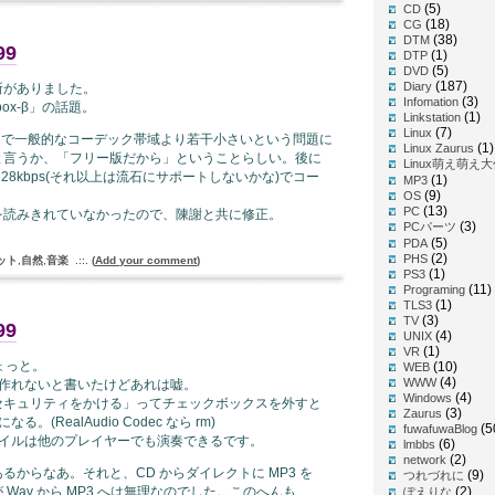
(5)
CD
(18)
CG
(38)
DTM
99
(1)
DTP
(5)
DVD
(187)
Diary
所がありました。
(3)
Infomation
box-β」の話題。
(1)
Linkstation
(7)
Linux
ps で一般的なコーデック帯域より若干小さいという問題に
(1)
Linux Zaurus
と言うか、「フリー版だから」ということらしい。後に
Linux萌え萌え
28kbps(それ以上は流石にサポートしないかな)でコー
(1)
MP3
(9)
OS
(13)
PC
を読みきれていなかったので、陳謝と共に修正。
(3)
PCパーツ
(5)
PDA
(2)
PHS
ット
,
自然
,
音楽
.::.
(
Add your comment
)
(1)
PS3
(11)
Programing
(1)
TLS3
(3)
TV
99
(4)
UNIX
(1)
VR
ちょっと。
(10)
WEB
(4)
WWW
ルを作れないと書いたけどあれは嘘。
(4)
Windows
セキュリティをかける」ってチェックボックスを外すと
(3)
Zaurus
。(RealAudio Codec なら rm)
(5
fuwafuwaBlog
ファイルは他のプレイヤーでも演奏できるです。
(6)
lmbbs
(2)
network
があるからなあ。それと、CD からダイレクトに MP3 を
(9)
つれづれに
Wav から MP3 へは無理なのでした。このへんも
(2)
ぽえりな