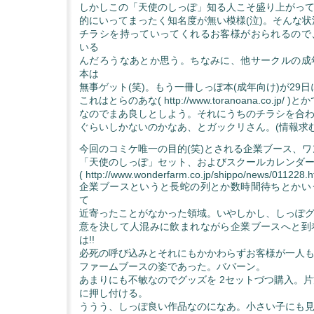
しかしこの「天使のしっぽ」知る人こそ盛り上がっ
的にいってまったく知名度が無い模様(泣)。そんな
チラシを持っていってくれるお客様がおられるので
いる
んだろうなあとか思う。ちなみに、他サークルの成
本は
無事ゲット(笑)。もう一冊しっぽ本(成年向け)が29
これはとらのあな( http://www.toranoana.co.jp/
なのでまあ良しとしよう。それにうちのチラシを合わ
ぐらいしかないのかなあ、とガックリさん。(情報求む
今回のコミケ唯一の目的(笑)とされる企業ブース、
「天使のしっぽ」セット、およびスクールカレンダ
( http://www.wonderfarm.co.jp/shippo/news/011228.h
企業ブースというと長蛇の列とか数時間待ちとかい
て
近寄ったことがなかった領域。いやしかし、しっぽ
意を決して人混みに飲まれながら企業ブースへと到
は!!
必死の呼び込みとそれにもかかわらずお客様が一人
ファームブースの姿であった。ババーン。
あまりにも不敏なのでグッズを 2セットづつ購入。
に押し付ける。
ううう、しっぽ良い作品なのになあ。小さい子にも