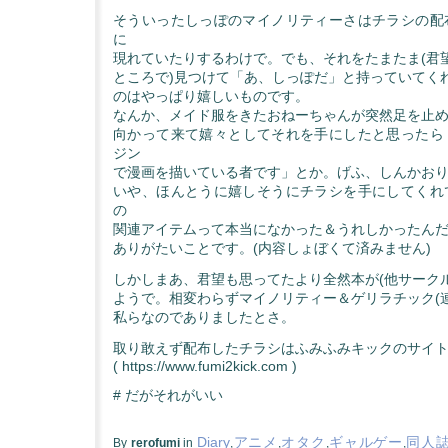
そういったしっぽのマイノリティーさはチラシの配
に
現れていたりするわけで。でも、それをたまたま(君
ところで)見つけて「あ、しっぽだ」と持っていてく
のはやっぱり嬉しいものです。
なんか、メイド服をきたおねーちゃんが突然足を止め
向かって来て嬉々としてそれを手にしたと思ったら「
ジン
で漫画を描いている者です」とか。げふ、しんかお
いや、ほんとうに嬉しそうにチラシを手にしてくれ
の
関連アイテムって本当になかった＆うれしかったん
ありがたいことです。(内容しょぼくて済みません)
しかしまあ、君望も思ってたより全然本が(他サーク
ようで。相変わらずマイノリティー＆ゲリラチック(
私らなのでありましたとさ。
取り敢えず配布したチラシはふみふみキックのサイ
( https://www.fumi2kick.com )
# だがそれがいい
Diary
アニメ
オタク
ギャルゲー
同人
By
rerofumi
in
,
,
,
,