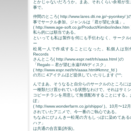
とかじゃないだろうか。まあ、それくらい余裕が生
事で。
仲間のところ( http://www.lares.dti.ne.jp/~pyonk
事でサークル参加。ジャンルは「君が望む永遠」。
( http://www.age-soft.co.jp/Product/Kimibo/index.htm 
私ら的には順当である。
といっても私は製作を何にも手伝わなく、サークル
ー
松尾一人で作成することになった。私個人は別件で AA
Records
さんところ( http://www.espr.net/trh/aaaa.html )の
「Regalo – 君が望む永遠FANディスク」
( http://www.espr.net/trh/aaaa.html#kmnz_fd )
の方に 4アイテムほど提供していたりします (^^;
んでまあ、そうなると自分らのサークルのところに
一種類だけ置かれている状態なわけで。それはサミ
コピーチラシを用意して無償配布することにする。
ぽ」
( http://www.wonderfarm.co.jp/shippo/ )。10
されていたアニメで、今一番のご執心である。
ちなみにぴょんきー松尾の方もしっぽに染めてある
ハァ」
は共通の合言葉(誇張)。