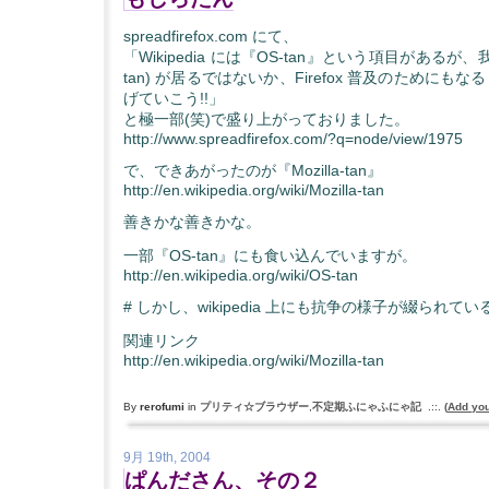
spreadfirefox.com にて、
「Wikipedia には『OS-tan』という項目があるが、我々に
tan) が居るではないか、Firefox 普及のためにも
げていこう!!」
と極一部(笑)で盛り上がっておりました。
http://www.spreadfirefox.com/?q=node/view/1975
で、できあがったのが『Mozilla-tan』
http://en.wikipedia.org/wiki/Mozilla-tan
善きかな善きかな。
一部『OS-tan』にも食い込んでいますが。
http://en.wikipedia.org/wiki/OS-tan
# しかし、wikipedia 上にも抗争の様子が綴られている
関連リンク
http://en.wikipedia.org/wiki/Mozilla-tan
By
rerofumi
in
プリティ☆ブラウザー
,
不定期ふにゃふにゃ記
.::.
(
Add yo
9月 19th, 2004
ぱんださん、その２