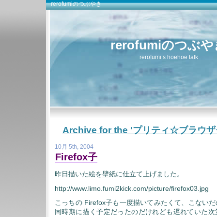
rerofumiのつぶやき
rerofumiのつぶ
rerofumi’s hoehoe talk
Archive for the 'プリティ☆ブラウザー
10月 5th, 2004
Firefox子
昨日描いた絵を壁紙に仕立て上げました。
http://www.limo.fumi2kick.com/picture/firefox03.jpg
こっちの Firefox子も一度描いてみたくて、こな
同時期に描く予定だったのだけれども遅れていた次