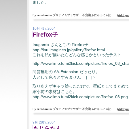
ました。
By
rerofumi
in
プリティ☆ブラウザー
,
不定期ふにゃふにゃ記
.::.
(
Add yo
10月 4th, 2004
Firefox子
Inugamix さんとこの Firefox子
http://inu.imagines.jp/gallery/firefox.html
これを私が描いたらどんな感じかといったテスト
http://www.limo.fumi2kick.com/picture/firefox_03_cha
問答無用の AA-Extension だったり。
人として色々とすみません ＿|￣|○
取りあえずキャラ塗っただけで、壁紙としてまとめ
縮小前の素材はこちら。
http://www.limo.fumi2kick.com/picture/firefox_03.png
By
rerofumi
in
プリティ☆ブラウザー
,
不定期ふにゃふにゃ記
.::.
(
Add yo
9月 28th, 2004
もじらたん