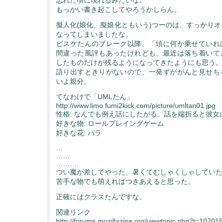
もっかい書き起こしてやろうかしらん。
擬人化(娘化、擬娘化ともいう)つーのは、すっかり
なってしまいましたな。
ビスケたんのブレーク以降、「頭に何か乗せていれ
間違った風評もあったけれども、最近は落ち着いて
したものだけが残るようになってきたようにも思う
語り出すときりがないので、一発ずががんと見せち
いよ親分。
てなわけで「UMLたん」
http://www.limo.fumi2kick.com/picture/umltan01.jpg
性格: なんでも例え話にしたがる、話を端折ると彼女
好きな物: ロールプレイングゲーム
好きな花: バラ
…
……
………
つい魔が差してやった、暑くてむしゃくしゃしてい
苦手な物でも萌えればつきあえると思った。
正確にはクラスたんですな。
関連リンク
http://forums.mozillazine.org/viewtopic.php?t=10701