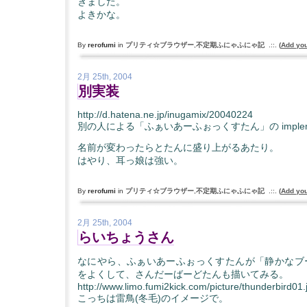
きました。
よきかな。
By
rerofumi
in
プリティ☆ブラウザー
,
不定期ふにゃふにゃ記
.::.
(
Add yo
2月 25th, 2004
別実装
http://d.hatena.ne.jp/inugamix/20040224
別の人による「ふぁいあーふぉっくすたん」の implem
名前が変わったらとたんに盛り上がるあたり。
はやり、耳っ娘は強い。
By
rerofumi
in
プリティ☆ブラウザー
,
不定期ふにゃふにゃ記
.::.
(
Add yo
2月 25th, 2004
らいちょうさん
なにやら、ふぁいあーふぉっくすたんが「静かなブ
をよくして、さんだーばーどたんも描いてみる。
http://www.limo.fumi2kick.com/picture/thunderbird01.
こっちは雷鳥(冬毛)のイメージで。