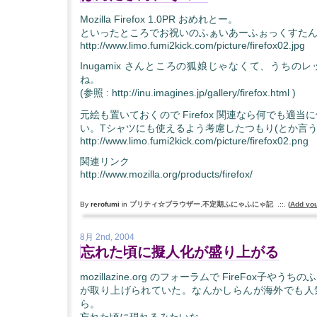
Mozilla Firefox 1.0PR おめれとー。
といったところでお祝いのふぁいあーふぉっくすた
http://www.limo.fumi2kick.com/picture/firefox02.jpg
Inugamix さんところの狐娘じゃなくて、うちの
ね。
(参照 : http://inu.imagines.jp/gallery/firefox.html )
元絵も置いておくので Firefox 関連なら何でも適
い。Tシャツにも使えるよう考慮したつもり(とか言
http://www.limo.fumi2kick.com/picture/firefox02.png
関連リンク
http://www.mozilla.org/products/firefox/
By
rerofumi
in
プリティ☆ブラウザー
,
不定期ふにゃふにゃ記
.::.
(
Add yo
8月 2nd, 2004
忘れた頃に擬人化が盛り上がる
mozillazine.org のフォーラムで FireFox子や
が取り上げられていた。なんかしらんが海外でも人
ら。
忘れた頃に現れるみたいな。