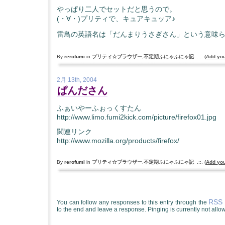
やっぱり二人でセットだと思うので。
(・∀・)プリティで、キュアキュッア♪
雷鳥の英語名は「だんまりうさぎさん」という意味
By
rerofumi
in
プリティ☆ブラウザー
,
不定期ふにゃふにゃ記
.::.
(
Add yo
2月 13th, 2004
ぱんださん
ふぁいやーふぉっくすたん
http://www.limo.fumi2kick.com/picture/firefox01.jpg
関連リンク
http://www.mozilla.org/products/firefox/
By
rerofumi
in
プリティ☆ブラウザー
,
不定期ふにゃふにゃ記
.::.
(
Add yo
RSS 
You can follow any responses to this entry through the
to the end and leave a response. Pinging is currently not allo