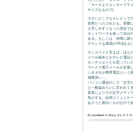
「カークよりエンタープラ
サイズなもので)
小さいどこでもテレビって
世界だったけれども、実際
入手しやすくなった現在で
ネットワークを使って自分
ある。もしくは、時間に縛
デマンドな環境(VTR含む
カッコイイと言えば、ほんの
メール端末とかテレビ電話
カッチョエーとか思っていた
ワークで電子メールが定着
いまそれが携帯電話という
感慨深い…。
パソコン通信のころ「文字
と一般論みたいに言われて
普及によりその文字メディ
気がする。結局コミュニケ
あろうと面白いものなので
By
rerofumi
in
Diary
,
エレクトロ