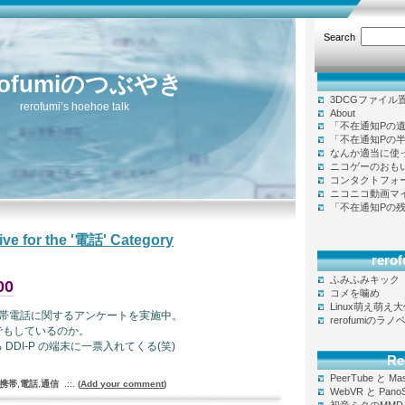
Search
rofumiのつぶやき
3DCGファイル
rerofumi’s hoehoe talk
About
「不在通知Pの
「不在通知Pの
なんか適当に使
ニコゲーのおも
コンタクトフォ
ニコニコ動画マ
「不在通知Pの
ive for the '電話' Category
rer
ふみふみキック
00
コメを噛め
Linux萌え萌え
携帯電話に関するアンケートを実施中。
rerofumiのラ
でもしているのか。
DDI-P の端末に一票入れてくる(笑)
Re
PeerTube と Ma
携帯
,
電話
,
通信
.::.
(
Add your comment
)
WebVR と Pano