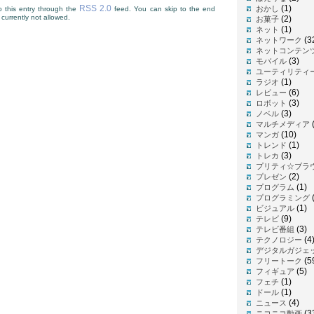
RSS 2.0
(1)
おかし
 this entry through the
feed. You can skip to the end
currently not allowed.
(2)
お菓子
(1)
ネット
(3
ネットワーク
ネットコンテン
(3)
モバイル
ユーティリティ
(1)
ラジオ
(6)
レビュー
(3)
ロボット
(3)
ノベル
(
マルチメディア
(10)
マンガ
(1)
トレンド
(3)
トレカ
プリティ☆ブラ
(2)
プレゼン
(1)
プログラム
プログラミング
(1)
ビジュアル
(9)
テレビ
(3)
テレビ番組
(4
テクノロジー
デジタルガジェ
(5
フリートーク
(5)
フィギュア
(1)
フェチ
(1)
ドール
(4)
ニュース
(3
ニコニコ動画