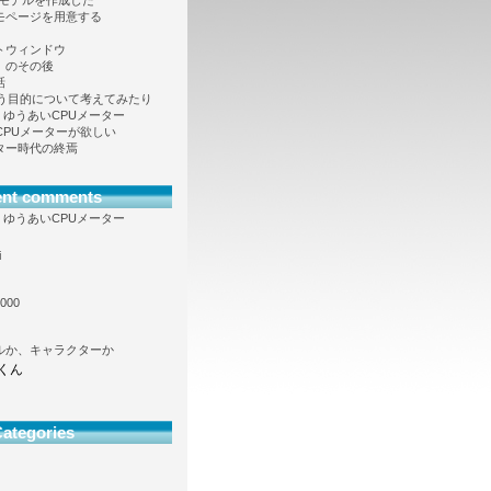
Dモデルを作成した
モページを用意する
トウィンドウ
」のその後
話
という目的について考えてみたり
向け、ゆうあいCPUメーター
も CPUメーターが欲しい
ター時代の終焉
ent comments
向け、ゆうあいCPUメーター
i
000
ルか、キャラクターか
くん
ategories