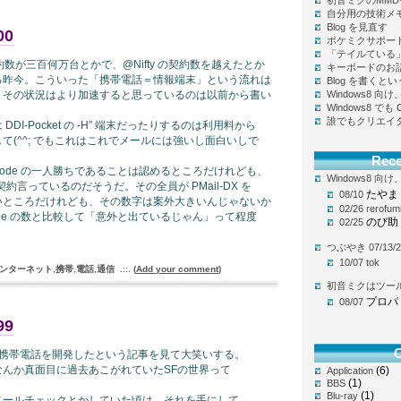
初音ミクのMM
自分用の技術メ
Blog を見直す
00
ポケミクサポー
「テイルている
de 契約数が三百何万台とかで、@Nifty の契約数を越えたとか
キーボードのお
る昨今。こういった「携帯電話＝情報端末」という流れは
Blog を書く
、その状況はより加速すると思っているのは以前から書い
Windows8 
Windows8 で
誰でもクリエイ
I-Pocket の -H” 端末だったりするのは利用料から
て(^^; でもこれはこれでメールには強いし面白いしで
Rec
Mode の一人勝ちであることは認めるところだけれども、
Windows8 
8万台契約言っているのだそうだ。その全員が PMail-DX を
たやま
08/10
いところだけれども、その数字は案外大きいんじゃないか
02/26
rerofum
ode の数と比較して「意外と出ているじゃん」って程度
のび助
02/25
つぶやき 07/13/2
10/07
tok
ンターネット
,
携帯
,
電話
,
通信
.::.
(
Add your comment
)
初音ミクはツー
プロパ
08/07
99
C
ビ付き携帯電話を開発したという記事を見て大笑いする。
んか真面目に過去あこがれていたSFの世界って
(6)
Application
(1)
BBS
(1)
Blu-ray
メールチェックとかしていた頃は、それを手にして