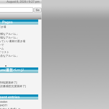
August 8, 2026 / 9:27 pm
Pages
置き場
遺憾なアルバム」
半端なアルバム」
っていい素材の置き場
いで
ーム
イリスト
残念なアルバム」
ofumi運営ページ
大作戦[更新終了]
ノベ読書感想文[更新終了]
cent entries
stodon
SHOT!