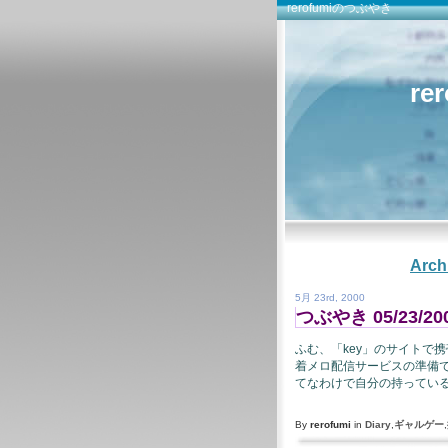
rerofumiのつぶやき
re
Arch
5月 23rd, 2000
つぶやき 05/23/20
ふむ、「key」のサイトで
着メロ配信サービスの準備
てなわけで自分の持っている 
By
rerofumi
in
Diary
,
ギャルゲー
,