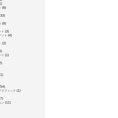
1)
(8)
ン
(33)
(8)
ス
(3)
ント
(4)
メント
(2)
ト
6)
(1)
ーイ
2)
1)
(54)
(1)
グラフィック
7)
(11)
ョン
)