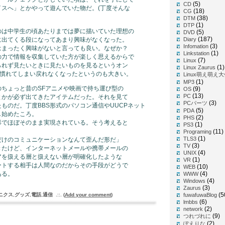
(5)
CD
イスへ」とかやって遊んでいた物だ。(丁度そんな
(18)
CG
(38)
DTM
(1)
DTP
のは中学生の頃あたりまでは夢に描いていた理想の
(5)
DVD
(187)
に出てくる段になってあまり興味がなくなった。
Diary
(3)
Infomation
はまったく興味がないと言っても良い。なぜか？
(1)
Linkstation
の力で情報を収集していた方が楽しく思えるからで
(7)
Linux
られず見たいときに見たいものを見るというオン
(1)
Linux Zaurus
)に慣れてしまい戻れなくなったというのも大きい。
Linux萌え萌え
(1)
MP3
ちょっと昔のSFアニメや映画で持ち運び型の
(9)
OS
(13)
PC
とかが必ず出てきたアイテムだった。それを見て
(3)
PCパーツ
ものだ。丁度BBS形式のパソコン通信やUUCPネット
(5)
PDA
し始めたころ。
(2)
PHS
形でほぼそのまま実現されている。そう考えると
(1)
PS3
(11)
Programing
(1)
TLS3
だけのコミュニケーションなんて歪んだ形だ」
(3)
TV
きたけど、インターネットメールや携帯メールの
(4)
UNIX
アを扱える層と扱えない層が明確化したような
(1)
VR
ートする相手は人間なのだからその手段がどうで
(10)
WEB
ある。
(4)
WWW
(4)
Windows
(3)
Zaurus
(5
ニクス
,
グッズ
,
電話
,
通信
.::.
(
Add your comment
)
fuwafuwaBlog
(6)
lmbbs
(2)
network
(9)
つれづれに
(2)
ぽえりな