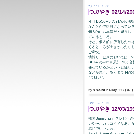
2月 14th, 2000
つぶやき 02/14/20
NTT DoCoMo の i-Mo
なんとかで話題になってい
個人的にも本流だと思うし
ているところ。
けど、個人的に所有したのは DD
くるところが大きかったりし
ご満悦。
情報サービスにおいては i-
DDI-P の -H” も累計 7
使っているかというと怪し
なとか思う。あくまで i-M
だけれど。
By
rerofumi
in
Diary
,
モバイル
,
イ
12月 3rd, 1999
つぶやき 12/03/19
韓国Samsung がテレ
いや〜、カッコイイなあ。な
感じでいいよね。
わたしもデータスコープで