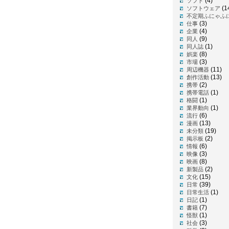
(4)
ソフト
(1
ソフトウェア
不定期ふにゃふ
(3)
仕事
(4)
企業
(9)
同人
(1)
同人誌
(8)
娯楽
(3)
市場
(11)
周辺機器
(13)
創作活動
(2)
携帯
(1)
携帯電話
(1)
格闘
(1)
業界動向
(6)
流行
(13)
漫画
(19)
未分類
(2)
掲示板
(6)
情報
(3)
映像
(8)
映画
(2)
新製品
(15)
文化
(39)
日常
(1)
日常生活
(1)
日記
(7)
書籍
(1)
怪獣
(3)
社会