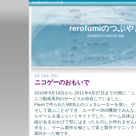
rerofumiのつぶやき
rerofumiのつぶ
rerofumi’s hoehoe talk
4月 23rd, 2011
ニコゲーのおもいで
2010年9月14日から 2011年4月27日までの間に
ニコ動画系列のサービスが存在していました。
Flashで作られたWEB上のジェネレーターを使い、
そして遊ぶことができ、ユーザーSNS機能でみんな
らゲームを遊ぶというサイトでした。ゲーム自体は
組があるおかげで型にはまったものしか作れません
夫をし、ゲーム製作を軸として皆と製作テクニック
面白かった物です。