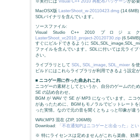
※実行には
Visual C++ 2010 再配布パッケージ
が必
MacOSX版
LasterShoot_w-20110423.dmg
(14.6MB)
SDLバイナリを含んでいます。
ソースファイル:
Visual Studio C++ 2010 プ
LasterShoot_vc2010_project-20120730.zip
(6.54MB
すぐにビルドできるように SDL,SDL_image,SDL_m
ファイルを含んでいます。SDLに付いては元ライブ
さい。
ライブラリとして
SDL
,
SDL_image
,
SDL_mixer
を使
ビルドにはこれらライブラリが利用できるよう設定
■ ニコゲー用に作った曲あれこれ
ニコゲーの素材としてというか、自分のゲームのために
SE の詰め合わせ。
BGM が WAV で SE が MP3 になっています。ニコゲ
があったために、BGMもモノラルでビットレートを
った実情。なので元の音を聞くとちょっと印象が違
WAV,MP3 混在 (ZIP, 106MB)
Download:
「不在通知Pはニコゲーと出会った」とい
※ 特にライセンスは定めませんがこれら楽曲、効果