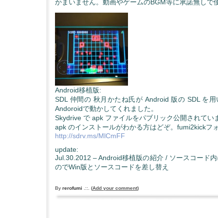
かまいません。動画やゲームのBGM等に承諾無しで
Android移植版:
SDL 仲間の 秋月かたね氏が Android 版の SDL を用いて
Andoroidで動かしてくれました。
Skydrive で apk ファイルをパブリック公開されて
apk のインストールがわかる方はどぞ。fumi2kick
http://sdrv.ms/MlCmFF
update:
Jul.30.2012 – Android移植版の紹介 / ソース
のでWin版とソースコードを差し替え
By
rerofumi
.::.
(
Add your comment
)