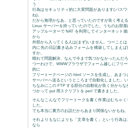
う
行為はセキュリティ的に大変問題があります(パスワ
ね)。
だから無理かなあ、と思っていたのですが良く考え
Linux サーバーを持っていたのでした。うちのお部屋
アップルーターで NAT を利用してインターネット
から
外部から入ってくる人は(まず)いません。つーこと
内に先の日記書き込みフォームを構築してしまえば
すか。
晴れて問題解決、なんで今まで気づかなかったんだ
つーわけで、WWWブラウザでフォーム越しにフリー
的に
フリートークページの html ソースを生成し、あまつさ
サーバーへ送るというところまで自動化しました。
ちなみにこの FTP する部分の自動化が良く分からなかった
つかって put 用スクリプトを perl で書きました。
そんなこんなでフリートークを書く作業はむちゃく
した。
でも本当に裏方のお話だからあまり関係ないかもね
それよりもなによりも「文章を書く」という行為は
なら