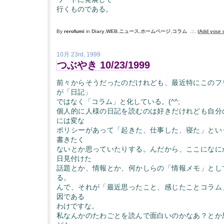
行くものである。
By
rerofumi
in
Diary
,
WEB
,
ニュース
,
ホームページ
,
コラム
.::.
(
Add your
10月 23rd, 1999
つぶやき 10/23/1999
前々からそうだったのだけれども、最近特にこのフ
が「日記」
ではなく「コラム」と化している。(^^;
個人的に人様の日記を読むのは好きだけれども自分
には変な
ポリシーがあって「起きた、仕事した、寝た」とい
書きたく
ないとか思っていたりする。んだから、ここになに
日見付けた
話題とか、情報とか、何かしらの「情報メモ」とし
る。
んで、それが「最近思ったこと、感じたことコラム
因である
わけですな。
私なんかのたわごとを読んで面白いのかなあ？とか