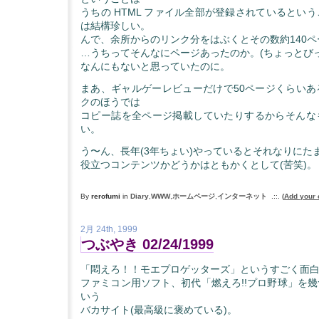
うちの HTML ファイル全部が登録されているとい
は結構珍しい。
んで、余所からのリンク分をはぶくとその数約140ペ
…うちってそんなにページあったのか。(ちょっとびっ
なんにもないと思っていたのに。
まあ、ギャルゲーレビューだけで50ページくらいあ
クのほうでは
コピー誌を全ページ掲載していたりするからそんな
い。
う〜ん、長年(3年ちょい)やっているとそれなりにた
役立つコンテンツかどうかはともかくとして(苦笑)。
By
rerofumi
in
Diary
,
WWW
,
ホームページ
,
インターネット
.::.
(
Add your
2月 24th, 1999
つぶやき 02/24/1999
「悶えろ！！モエプロゲッターズ」というすごく面
ファミコン用ソフト、初代「燃えろ!!プロ野球」を
いう
バカサイト(最高級に褒めている)。