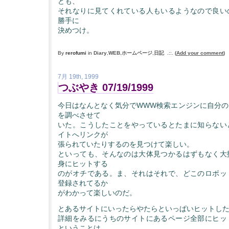
ども、
それなりに見てくれている人もいるようなので良い
勝手に
決めつけ。
By
rerofumi
in
Diary
,
WEB
,
ホームページ
,
日記
.::.
(
Add your comment
)
7月 19th, 1999
つぶやき 07/19/1999
今日はなんとなく気分でWWW検索エンジンに自分の
を調べさせて
いた。こうしたことをやっているとたまに知らない
イトへリンクが
張られていたりするのを見つけて楽しい。
といっても、そんなのは大体見つかるはずもなく大
身にヒットする
のがオチである。ま、それはそれで、どこのロボッ
登録されてるか
がわかって楽しいのだ。
とあるサイトにいったらやたらといっぱいヒットし
詳細をみるにうちのサイトにあるページ全部にヒッ
ということは