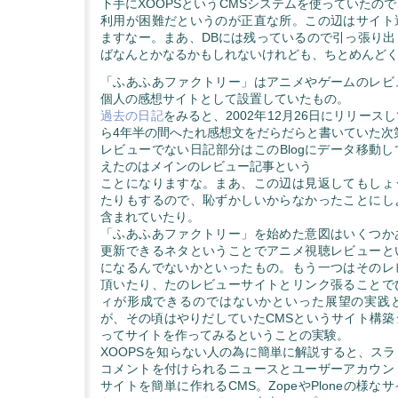
下手にXOOPSというCMSシステムを使っていたの
利用が困難だというのが正直な所。この辺はサイト
ますなー。まあ、DBには残っているので引っ張り出
ばなんとかなるかもしれないけれども、ちとめんど
「ふあふあファクトリー」はアニメやゲームのレビ
個人の感想サイトとして設置していたもの。
過去の日記
をみると、2002年12月26日にリリース
ら4年半の間へたれ感想文をだらだらと書いていた次
レビューでない日記部分はこのBlogにデータ移動
えたのはメインのレビュー記事という
ことになりますな。まあ、この辺は見返してもしょ
たりもするので、恥ずかしいからなかったことにし
含まれていたり。
「ふあふあファクトリー」を始めた意図はいくつか
更新できるネタということでアニメ視聴レビューと
になるんでないかといったもの。もう一つはそのレ
頂いたり、たのレビューサイトとリンク張ることで
ィが形成できるのではないかといった展望の実践
が、その頃はやりだしていたCMSというサイト構築
ってサイトを作ってみるということの実験。
XOOPSを知らない人の為に簡単に解説すると、ス
コメントを付けられるニュースとユーザーアカウン
サイトを簡単に作れるCMS。ZopeやPloneの様