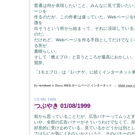
普通は何か表現したいこと、みんなに見て貰いたいこ
ージを
作るのだが、この作者は違っていた。Webページを
徴を
出そうという所から始まって、それに没頭している
のだ。
だけれど、Webページを作る手段としてだけでなく
る所が
素晴らしい。
そして「燃えプロ」と言うところが最高におかしい
賛辞。
「1モエプロ」は「1ハナゲ」に続くインターネット
By
rerofumi
in
Diary
,
WEB
,
ホームページ
,
インターネット
.::.
(
Add your 
1月 8th, 1999
つぶやき 01/08/1999
前から思っていることだが、広告バナーってムッと
いや、全部の広告バナーがそういうわけでなくて、
好意的に受け止めている。見ているかどうかは別と
ではなにが気にくわないかというと、そのバナーの