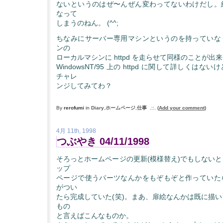
ないというのはぜ〜んぜん変わってないわけだし。
なって
しまうのねん。 (^^;
ちなみにサーバー専用マシンというのを持っていな
ンの
ローカルマシンに httpd を走らせて同様のことが出
WindowsNT/95 上の httpd に関して詳しくは
チャレ
ンジしてみてわ？
By
rerofumi
in
Diary
,
ホームページ
,
仕事
.::.
(
Add your comment
)
4月 11th, 1998
つぶやき 04/11/1998
そろっとホームページの更新(模様替え)でもしない
ップ
ページで使うパーツなんかをもぞもぞと作っていた
がつい
たら完成していた(笑)。まあ、扉絵なんかは既に描
もの
と言えばこんなものか。