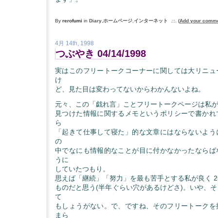
By
rerofumi
in
Diary
,
ホームページ
,
インターネット
.::.
(
Add your comm
4月 14th, 1998
つぶやき 04/14/1998
実はこのフリートークコーナーに関しては大リニュ
け
ど、見た目は変わってないからわかんないよね。
元々、この「戯れ言」ことフリートークページは私
見つけた情報に関するメモというポリシーで書かれ
ら
「起きて仕事して寝た」的な文章にはならないよう
の
中でなにも情報的なことが目に付かなかったならば
うに
していたつもり。
思えば「継続」「努力」を最も苦手とする私が良く 
ものだと思う(半年ぐらい穴があるけどさ)。いや、
て
もしょうがない。で、ですね、そのフリートークを
まら