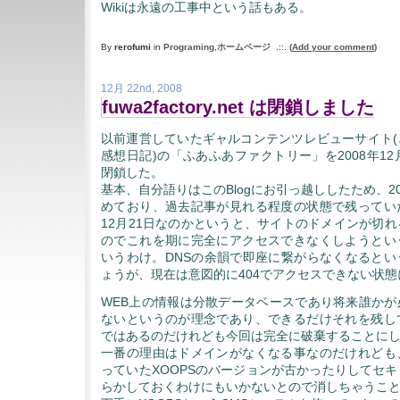
Wikiは永遠の工事中という話もある。
By
rerofumi
in
Programing
,
ホームページ
.::.
(
Add your comment
)
12月 22nd, 2008
fuwa2factory.net は閉鎖しました
以前運営していたギャルコンテンツレビューサイト(
感想日記)の「ふあふあファクトリー」を2008年12
閉鎖した。
基本、自分語りはこのBlogにお引っ越ししたため、2
めており、過去記事が見れる程度の状態で残ってい
12月21日なのかというと、サイトのドメインが切
のでこれを期に完全にアクセスできなくしようとい
いうわけ。DNSの余韻で即座に繋がらなくなるとい
ょうが、現在は意図的に404でアクセスできない状
WEB上の情報は分散データベースであり将来誰かが
ないというのが理念であり、できるだけそれを残し
ではあるのだけれども今回は完全に破棄することに
一番の理由はドメインがなくなる事なのだけれども
っていたXOOPSのバージョンが古かったりしてセ
らかしておくわけにもいかないとので消しちゃうこ