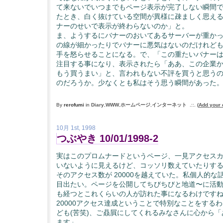
て来ないでいつまでもページ表示が完了しない瞬間
たとき、白く抜けている空間が異様に疎ましく思え
ナーのせいで表示が終わらないのか」と。
ま、ようするにバナーのおいてあるサーバーが重か
の線が細かったりでバナーに悪気はないのだけれど
手を怒らせることになる。で、「この重たいバナー
注目する事になり、表示されたら「ああ、この企業
もう買うまい」と、言われもない不評を買うと思う
のだろうか。少なくとも私はそう思う瞬間があった
By
rerofumi
in
Diary
,
WWW
,
ホームページ
,
インターネット
.::.
(
Add your
10月 1st, 1998
つぶやき 10/01/1998-2
実はこのプロムナードというページ、一見アクセス
いないように見えるけど、コッソリ数えていたりする(
そのアクセス数が 20000を越えていた。私個人的な
目出たい。ページを公開してちびちびと地道〜に活動
も経つとこれくらいの人が訪れた事になるわけです
20000アクセス達成ということで特別なことをする
ども(苦笑)、ご贔屓にしてくれるみなさんに心から
ます」。