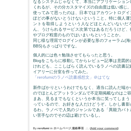
なるシステムじゃなくて、本当にアプリケーション
くれるが、その分カスタマイズの自由度は低い感じ
使ってみて思ったのは、日本ではアカウントログイ
ぽどの事がないとうけないということ。特に個人運
ントを取得しようという人などほとんどいないだ
ん、うけられるサービス次第ではあるだろうけど、
やブログ程度のものではいまいちということか。
同じ様な理屈でログインが必要な形のフォーラム(海
BBS)もさっぱりですな。
個人的には色々勉強させてもらったと思う。
Blogをこちらに移動してからレビュー記事は意図
けれども、ここしばらく読んでいるラノベの読書記
イアリーに分室を作ってみた。
「rerofumiのラノベ読書感想文」＠はてな
新作ばかりというわけでもなく、適当に読んだ端か
のでほとんどアットランダムで不定期掲載なのはご
まあ、見るまでもなくというか本当に笑ってしまう
っているので、お好きな人だけどうぞ。しかし書影
るわ。ラノベで人気のジャンルである「異能力バト
い苦手なのでその辺は避けているし。
By
rerofumi
in
ホームページ
,
連絡事項
.::.
(
Add your comment
)