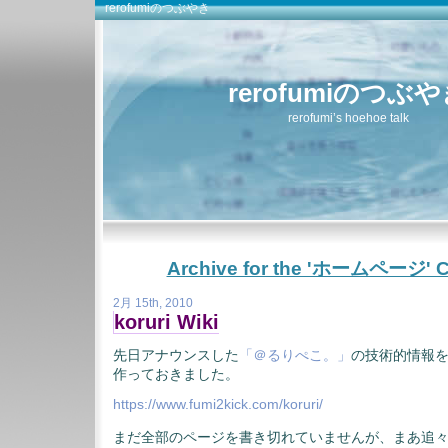
rerofumiのつぶやき
rerofumiのつぶ
rerofumi’s hoehoe talk
Archive for the 'ホームページ' C
2月 15th, 2010
koruri Wiki
先日アナウンスした
「＠るりぺこ。」
の技術的情報を
作っておきました。
https://www.fumi2kick.com/koruri/
まだ全部のページを書き切れていませんが、まあ追