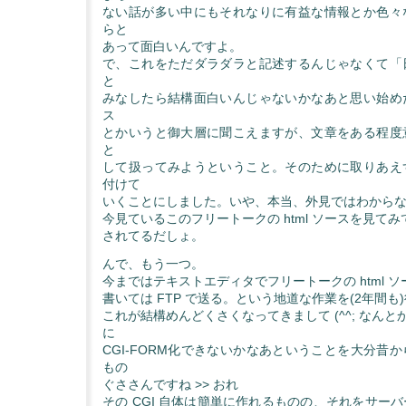
ない話が多い中にもそれなりに有益な情報とか色々
らと
あって面白いんですよ。
で、これをただダラダラと記述するんじゃなくて「
と
みなしたら結構面白いんじゃないかなあと思い始め
ス
とかいうと御大層に聞こえますが、文章をある程度
と
して扱ってみようということ。そのために取りあえ
付けて
いくことにしました。いや、本当、外見ではわから
今見ているこのフリートークの html ソースを見て
されてるだしょ。
んで、もう一つ。
今まではテキストエディタでフリートークの html 
書いては FTP で送る。という地道な作業を(2年間も
これが結構めんどくさくなってきまして (^^; なんとか 
に
CGI-FORM化できないかなあということを大分昔
もの
ぐささんですね >> おれ
その CGI 自体は簡単に作れるものの、それをサー