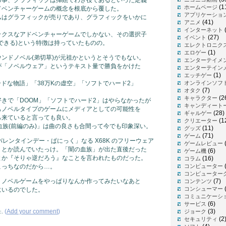
(1
ホームページ
ドベンチャーゲームの概念を根底から覆した。
アプリケーショ
ムはグラフィックが売りであり、グラフィックをいかに
(41)
アニメ
インターネット
ックスなアドベンチャーゲームでしかない、その選択子
(27)
イベント
できる)という特徴は持っていたものの。
エレクトロニク
(1)
エロゲー
ンドノベル(弟切草)が元祖かというとそうでもない。
エンターテイメ
が「ノベルウェア」というテキスト量で勝負をかけた
エンターテイン
。
(1)
エッチゲー
ードな物語」「38万Kの虚空」「ソフトでハード2」
オンラインソフ
(7)
オタク
(2
キャラクター
きで「DOOM」「ソフトでハード2」はやらなかったが
キャンディート
もノベルタイプのゲームにメディアとしての可能性を
(28)
ギャルゲー
ら来ていると言っても良い。
(1
クリエーター
血族(前編のみ)」は曲の良さも合間って今でも印象深い。
(11)
グッズ
(71)
ゲーム
レンタインデー・ぱにっく」なる X68K のフリーウェア
(
ゲームレビュー
」とか読んでいたっけ。「闇の血族」が出た直後だった
(6)
ゲーム機
とか『そりゃ逆だろう』なことを言われたものだった。
(16)
コラム
こっちなのだから…。
コンピューター
コンピューター
、ノベルゲームをやっぱりなんか作ってみたいなあと
(7)
コンテンツ
(
コンシューマー
にいるのでした。
コミュニケーシ
(6)
サービス
(
Add your comment
)
(3)
ジョーク
:.
(2
セキュリティ