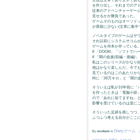
を作り出し、それまでのア
従来のアドベンチャーゲー
見せるかが勝負であった。
ゲームそのものはオーソド
が異様に少ない(文章に集中
ノベルタイプのゲームはサウ
それ以前にシステムサコム
ゲームを何本か作っている
# 「DOOM」「ソフトでハ
# 「闇の血族(前編・後編)」
私はこのシリーズがかなり好
他はかなり楽しんだ。今で
見ているのはこのあたりか
特に「38万キロ」と「闇の
そういえば私が10年前に「バ
を作ったときは「電脳小節
ので「あれに似てますね」
影響を受けているのは逆に
そういった足跡を残しつつ
ふつふつ考える自分がここ
Diary
ゲーム
By
rerofumi
in
,
.: