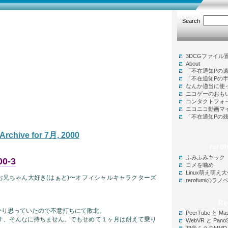
Search
rofumiのつぶやき
3DCGファイル
rerofumi’s hoehoe talk
About
「不在通知Pの
「不在通知Pの
なんか適当に使
ニコゲーのおも
コンタクトフォ
ニコニコ動画マ
「不在通知Pの
Archive for 7月, 2000
rer
ふみふみキック
0-3
コメを噛め
Linux萌え萌え
お兄ちゃん大好き(はぁと)〜オフィシャルキャラクターズ
rerofumiのラ
Re
かり思っていたので不意打ちにて敗北。
PeerTube と Ma
です、そんなに持ちません。でもせめて１ヶ月は耐えて乗り
WebVR と Pano