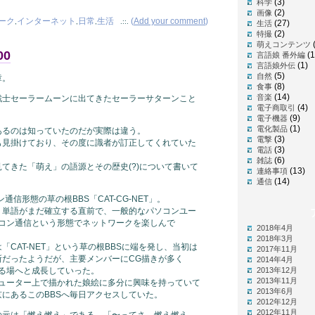
(3)
科学
(2)
画像
ーク
インターネット
日常
生活
(
Add your comment
)
,
,
,
.::.
(27)
生活
(2)
特撮
萌えコンテンツ
00
(1
言語娘 番外編
(1)
言語娘外伝
(5)
自然
章。
(8)
食事
(14)
音楽
戦士セーラームーンに出てきたセーラーサターンこと
(4)
電子商取引
」
(9)
電子機器
(1)
電化製品
あるのは知っていたのだが実際は違う。
(3)
電撃
も見掛けており、その度に識者が訂正してくれていた
(3)
電話
(6)
雑誌
てきた「萌え」の語源とその歴史(?)について書いて
(13)
連絡事項
(14)
通信
通信形態の草の根BBS「CAT-CG-NET」。
う単語がまだ確立する直前で、一般的なパソコンユー
nt のパソコン通信という形態でネットワークを楽しんで
2018年4月
2018年3月
のは「CAT-NET」という草の根BBSに端を発し、当初は
2017年11月
所だったようだが、主要メンバーにCG描きが多く
2014年4月
る場へと成長していった。
2013年12月
2013年11月
ピューター上で描かれた娘絵に多分に興味を持っていて
2013年6月
にあるこのBBSへ毎日アクセスしていた。
2012年12月
2012年11月
の元は「燃え燃え」である。「〜ってさ、燃え燃え