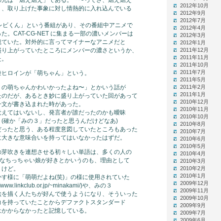
2012年10月
り、取り上げた事象に対し情熱的に入れ込んでいる
2012年9月
2012年7月
レビくん」という番組があり、その番組中アニメで
2012年4月
。CAT-CG-NET に集まる一部の濃いメンバーは
2012年3月
観ていた。対外的に言ってマイナーなアニメだと
2012年1月
盛り上がっていたところにメンバーの濃さというか、
2011年12月
2011年11月
た。
2011年10月
2011年7月
兼ヒロインが「萌ちゃん」という。
2011年5月
』の萌ちゃんかわいかったよね〜」とかいう話が
2011年2月
2011年1月
たのだが、あるとき妙に盛り上がっていた回があって
2010年12月
一文が書き込まれた時があった。
2010年11月
覚えてはいないし、発言者が誰だったのかも曖昧
2010年10月
(確か「みの３」だったと思うんだけどなあ)
2010年8月
だったと思う、ある程度意図していたところもあった
2010年7月
に大きな意味合いを持ってはいなかったはずだ。
2010年6月
2010年5月
の芽吹きを連想させる初々しい単語は、多くの人の
2010年4月
んなちっちゃい娘が好きとかいうのも、理由として
2010年3月
うけど。
2010年2月
2010年1月
す様に「萌萌だよね(笑)」の様に使用されていた
2009年12月
.linkclub.or.jp/~minakami/)や、みの３
2009年11月
絵を描く人たちが好んで使うようになり、そういった
2009年10月
力を持っていたことからデファクトスタンダード
2009年9月
はかからなかったと記憶している。
2009年7月
2009年6月