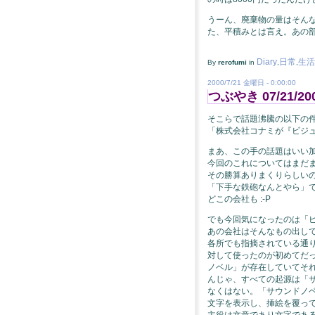
うーん、廃棄物の量はそん
た、平積みとは言え。あの
Diary
日常
生活
By
rerofumi
in
,
,
2000/7/21 金曜日 - 0:00:00
つぶやき 07/21/20
そこらで話題沸騰の以下の
「株式会社コナミが『ビジ
まあ、この手の話題はいい
今回のこれについてはまだ
その勝算ありまくりらしい
「下手な鉄砲なんとやら」
どこの会社も :-P
でも今回気になったのは「
あの会社はそんなもの出し
各所でも指摘されている通り
対して使ったのが初めてだ
ノベル」が存在していてそ
んじゃ、すべての起源は「
なくはない。「サウンドノ
文字を表示し、挿絵を覆っ
主役は文章であり文字であ