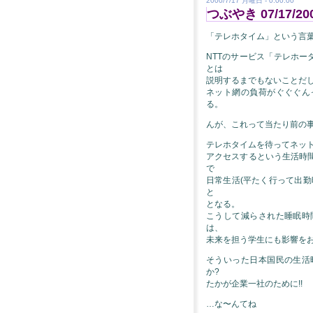
2000/7/17 月曜日 - 0:00:00
つぶやき 07/17/20
「テレホタイム」という言
NTTのサービス「テレホー
とは
説明するまでもないことだし
ネット網の負荷がぐぐぐん
る。
んが、これって当たり前の
テレホタイムを待ってネッ
アクセスするという生活時
で
日常生活(平たく行って出
と
となる。
こうして減らされた睡眠時
は、
未来を担う学生にも影響を
そういった日本国民の生活
か?
たかが企業一社のために!!
…な〜んてね