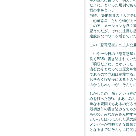
だよね」といった用例であ
様の事を言う。
当時、NHK教育の「天才テ
「恐竜惑星」という物があった
このアニメーションを良く
思うのだが、それに注目し
逸般的なパワーを感じてい
この「恐竜惑星」の主人公
「いや〜今日の『恐竜惑星
良くBBSに書き込まれてい
「萌萌だよね」とかいった
流石に今となっては原文を
であるので詳細は割愛する。
おそらく誤変換に因るもの
のかもしれないが、そんな
しかしこの「萌」という春
心を打った(笑)。まあ、み
重なる要因でもあるのだろ
最初は件の書き込みをちゃか
ものの、みなかみさん(http://www
といったほわほわした系の
メンバーが当時大きな影響
となるまでにそんなに時間