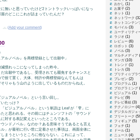
(1)
おかし
(2)
なに無いと思っていたけど2トントラックいっぱいになっ
お菓子
(1)
ネット
部屋のどこにこれが詰まっていたんだ？
(3
ネットワーク
ネットコンテン
(3)
(
Add your comment
)
モバイル
.::.
ユーティリティ
(1)
ラジオ
(6)
レビュー
00
(3)
ロボット
(3)
ノベル
件
(
マルチメディア
ュアルノベル』を商標登録として出願中」
(10)
マンガ
(1)
トレンド
加減慣れっこになってしまった昨今。
(3)
トレカ
まだ出願中であるし、受理されても罷免するチャンスと
プリティ☆ブラ
ので捨て置く。大体、特許や商標登録なんてもんは
(2)
プレゼン
でそりゃもう山のように出しているものだからねえ。
(1)
プログラム
プログラミング
(1)
ビジュアル
ビジュアルノベル」という言い回し。
(9)
テレビ
(3)
テレビ番組
ていたっけ？
(4
テクノロジー
「ビジュアルノベル」という単語は Leaf が「雫」に
デジタルガジェ
ったと思われる。その前にはチュンソフトの「サウンド
(5
フリートーク
れに対する表記変えといったところである。
(5)
フィギュア
サウンドノベル」なのか？ある意味そうであるとも言え
(1)
フェチ
ベル」が最初に行い世に定着させた事項は、画面全体に
(1)
ドール
てしまうというところに他ならない。これによって、
(4)
ニュース
(3
る事、グラフィックは挿絵でわき役であるといった定義
ニコニコ動画