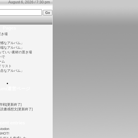
August 6, 2026 / 7:30 pm
Pages
置き場
遺憾なアルバム」
半端なアルバム」
っていい素材の置き場
いで
ーム
イリスト
残念なアルバム」
ofumi運営ページ
大作戦[更新終了]
ノベ読書感想文[更新終了]
cent entries
stodon
SHOT!