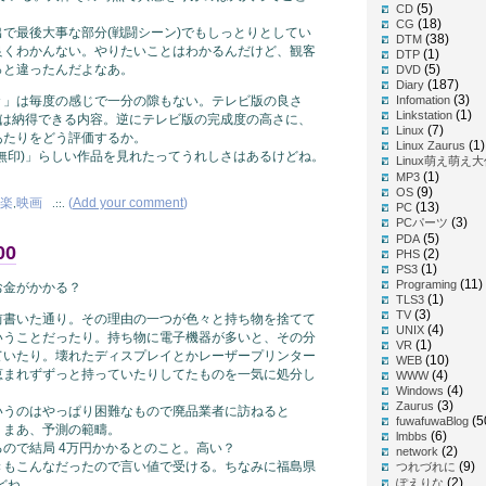
(5)
CD
(18)
CG
で最後大事な部分(戦闘シーン)でもしっとりとしてい
(38)
DTM
良くわかんない。やりたいことはわかるんだけど、観客
(1)
DTP
っと違ったんだよなあ。
(5)
DVD
(187)
Diary
(3)
＃」は毎度の感じで一分の隙もない。テレビ版の良さ
Infomation
(1)
Linkstation
)は納得できる内容。逆にテレビ版の完成度の高さに、
(7)
Linux
あたりをどう評価するか。
(1)
Linux Zaurus
無印)」らしい作品を見れたってうれしさはあるけどね。
Linux萌え萌え
(1)
MP3
(9)
OS
楽
映画
(
Add your comment
)
,
.::.
(13)
PC
(3)
PCパーツ
(5)
PDA
00
(2)
PHS
(1)
PS3
(11)
Programing
お金がかかる？
(1)
TLS3
(3)
TV
前書いた通り。その理由の一つが色々と持ち物を捨てて
(4)
UNIX
いうことだったり。持ち物に電子機器が多いと、その分
(1)
VR
ていたり。壊れたディスプレイとかレーザープリンター
(10)
WEB
恵まれずずっと持っていたりしてたものを一気に処分し
(4)
WWW
(4)
Windows
(3)
Zaurus
いうのはやっぱり困難なもので廃品業者に訪ねると
(5
fuwafuwaBlog
。まあ、予測の範疇。
(6)
lmbbs
ので結局 4万円かかるとのこと。高い？
(2)
network
きもこんなだったので言い値で受ける。ちなみに福島県
(9)
つれづれに
(2)
ぽえりな
どね。