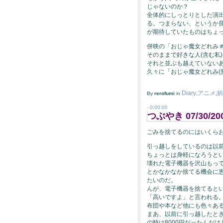
じゃないのか？
全体的にしっとりとした演出
る。つまらない、というか
が期待していたものはちょ
併映の「おじゃ魔女どれみ
そのままで好きな人(含む私
それと並ぶも越えていない
久々に「おじゃ魔女どれみ(
Diary
アニメ
娯
By
rerofumi
in
,
,
- 0:00:00
つぶやき 07/30/20
ごみを捨てるのにはいくら
引っ越しをしているのは以
ちょっとは身軽になろうと
壊れた電子機器を沢山もっ
とかなかなか捨てる機会に
たいのだ。
んが、電子機器を捨てると
「高いですよ」と言われる
布団や本など他にも色々ある
まあ、以前に引っ越したと
の時は8000円だったんだけ