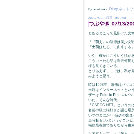
Diary
ネットワ
By
rerofumi
in
,
2000/7/13 木曜日 - 0:00:00
つぶやき 07/13/20
とあるところで見掛けた文
「『萌え』の語源は美少女
『土萌ほたる』に由来する
いや、確かにこういう説が
こういったお話は過去何度
様も見てきている。
とりあえずここでは、私が見
みようと思う。
時は1993年、場所はパソコン
当時はインターネットとい
ザーは Point to Poi
いた。そんな時代。
「CAT-CG-NET」という
名前の様に猫好きが語る場
いつのまにかCG描きの集ま
当時私もCGというかコン
福島県在住でありながら東京
単刀直入に言って「萌え」