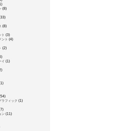
1)
(8)
ン
(33)
(8)
ス
(3)
ント
(4)
メント
(2)
ト
6)
(1)
ーイ
2)
1)
(54)
(1)
グラフィック
7)
(11)
ョン
)