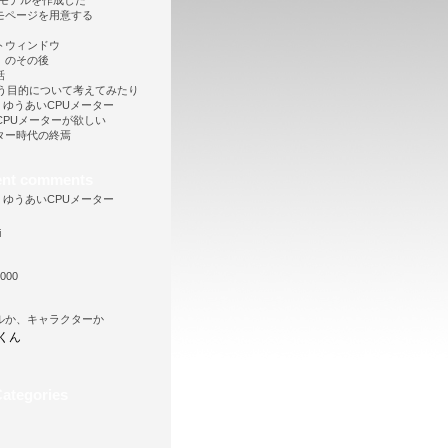
Dモデルを作成した
モページを用意する
トウィンドウ
」のその後
話
という目的について考えてみたり
向け、ゆうあいCPUメーター
も CPUメーターが欲しい
ター時代の終焉
ent comments
向け、ゆうあいCPUメーター
i
000
ルか、キャラクターか
くん
ategories