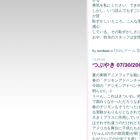
勇気を私にください。でき
しかし、いつ読んでもすご
が皆
恥ずかしいところ。こんな
感心
している。その恥ずかしさ
おや、担当のスタッフは女
Diary
ゲーム
電
By
rerofumi
in
,
,
- 0:00:00
つぶやき 07/30/200
夏の東映アニメフェアを観
春の「デジモンアドベンチ
今回の「デジモンアドベンチ
明らかに :-)
うーん、これはきついわ。
で面白くなかっただろうな
春のデジモンもそうだった
る実験がもりもりとなされ
大きくプラスに作用してい
はそれぞれ違うのだけれど
アメリカを舞台に子供たちが
(りゅん♪の方の前田愛)が唄
ちがう)ってのが全てを表