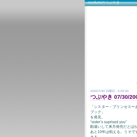
rerofumiのつぶやき
re
2000/7/30 日曜日 - 0:00:00
つぶやき 07/30/200
「シスター・プリンセス〜
ブック」
を発見。
“sister’s suprised you”
勘違いして来月発売だとば
あと10年は戦える。うそ
きる