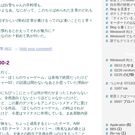
初音ミクのMM
自分用の技術メ
れば白雪ちゃんの手料理も。
Blog を見直す
いよなあ。なにがって、このちりばめられた文章のどれも
ポケミクサポー
「テイルている
恥ずかしい(誉め)文章が書けるってのは凄いことだと常々
キーボードのお
Blog を書く
に慣れるとかえってそれが魅力に？
Windows8 
性なのか？初めて気が付いた。
Windows8 で
誰でもクリエイ
撃
雑誌
(
Add your comment
)
,
.::.
Rec
Windows8 
0-2
たやま
08/10
02/26
rerofum
に行く。
のび助
02/25
ャー・ぼくらのウォーゲーム」は各地で絶賛だったけど
ャー02」の話題は聞かないなあとか思っていた理由が
つぶやき 07/13/2
10/07
tok
特にちびっこにとっては何が何だがまったくわからない
初音ミクはツー
あ。全然面白くないというほどじゃなかったけど。
プロパ
08/07
けど、この夏のデジモンもアニメというメディアに置け
ている作品。「ぼくらのウォーゲーム」の時はそれが
たけど、今度はマイナスに作用している。まあ実験内容
も。
C
旅をし、ちょっと成長するといったテーマ。AiM
(6)
Application
う ED テーマ「スタンドバイミー」(有名なあの曲とは
(1)
BBS
(1)
Blu-ray
している。大体その時点で共感を呼ぶのは大人ってこと