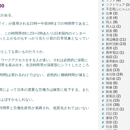
(4)
ソフト
(1
00
ソフトウェア
不定期ふにゃふ
(3)
仕事
葉がある。
(4)
企業
(9)
同人
ダイ」が適用される23時〜午前8時までの時間帯であるこ
(1)
同人誌
(8)
娯楽
、この時間帯(特に23〜2時あたり)日本国内のインター
(3)
市場
っと上がるのもすっかり当たり前の日常現象となってい
(11)
周辺機器
(13)
創作活動
(2)
携帯
事としても良いものだろうか。
(1)
携帯電話
(1)
格闘
トワークアクセスをする人が多い。それは必然的に深夜に
(1)
業界動向
間帯を産み出す。生活時間帯が深夜型にシフトしたところ
(6)
流行
(13)
漫画
(19)
未分類
勤時間)は変わるわけではない。必然的に睡眠時間が減るこ
(2)
掲示板
(6)
情報
(3)
映像
間によって日本の貴重な労働力は確実に低下する。また
(8)
映画
(2)
新製品
およぼすかもしれない。
(15)
文化
(39)
日常
時間帯と労働生産性が束縛され、低質化されてはいない
(1)
日常生活
(1)
日記
(7)
書籍
(1)
怪獣
(3)
社会