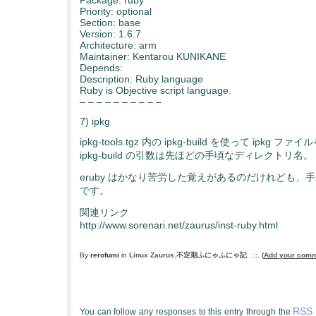
Priority: optional
Section: base
Version: 1.6.7
Architecture: arm
Maintainer: Kentarou KUNIKANE
Depends:
Description: Ruby language
Ruby is Objective script language.
– – – – – – – – – –
7) ipkg
ipkg-tools.tgz 内の ipkg-build を使って ipkg 
ipkg-build の引数は先ほどの手頃なディレクトリ名。
eruby はかなり苦労した覚えがあるのだけれども、
です。
関連リンク
http://www.sorenari.net/zaurus/inst-ruby.html
By
rerofumi
in
Linux Zaurus
,
不定期ふにゃふにゃ記
.::.
(
Add your com
RSS 
You can follow any responses to this entry through the