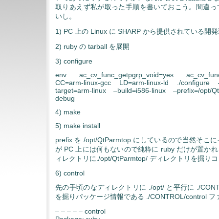
取りあえず私が取った手順を書いておこう。間違っ
いし。
1) PC 上の Linux に SHARP から提供されてい
2) ruby の tarball を展開
3) configure
env ac_cv_func_getpgrp_void=yes ac_cv_func
CC=arm-linux-gcc LD=arm-linux-ld ./configure 
target=arm-linux –build=i586-linux –prefix=/opt/
debug
4) make
5) make install
prefix を /opt/QtParmtop にしているので当
が PC 上には何もないので純粋に ruby だけが置
ィレクトリに./opt/QtParmtop/ ディレクトリを掘
6) control
先の手頃のなディレクトリに ./opt/ と平行に ./CON
を掘りパッケージ情報である ./CONTROL/contro
– – – – – control
Package: ruby