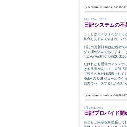
By
rerofumi
in
lmbbs
,
不定期ふに
10月 22nd, 2002
日記システムの不
ここしばらくひょろひょろ
具合もあるんですよね。バ
日記の更新日時は記述者でのビュ
グで埋め込んであります。
http://www.limo.fumi2kick.co
だけれども通常のアンテナって 
ける風習があって、URL 引
て後ろの方だけ認識されて
Ruby の CGI ジュール
自力でパースするしかない
By
rerofumi
in
lmbbs
,
不定期ふに
9月 23rd, 2002
日記プロバイド開
もともと掲示板を拡張して
書けるようにしたいという