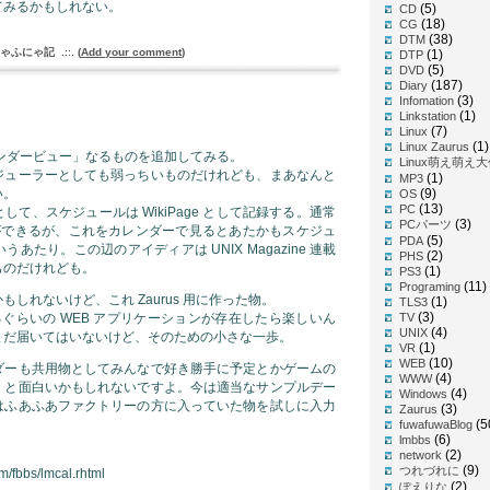
てみるかもしれない。
(5)
CD
(18)
CG
(38)
DTM
ゃふにゃ記
.::.
(
Add your comment
)
(1)
DTP
(5)
DVD
(187)
Diary
(3)
Infomation
(1)
Linkstation
(7)
Linux
(1)
Linux Zaurus
カレンダービュー」なるものを追加してみる。
Linux萌え萌え
ジューラーとしても弱っちいものだけれども、まあなんと
(1)
MP3
い。
(9)
OS
(13)
PC
て、スケジュールは WikiPage として記録する。通常
(3)
PCパーツ
覧編集ができるが、これをカレンダーで見るとあたかもスケジュ
(5)
PDA
あたり。この辺のアイディアは UNIX Magazine 連載
(2)
PHS
ものだけれども。
(1)
PS3
(11)
Programing
しれないけど、これ Zaurus 用に作った物。
(1)
TLS3
(3)
き換えるぐらいの WEB アプリケーションが存在したら楽しいん
TV
(4)
UNIX
まだ届いてはいないけど、そのための小さな一歩。
(1)
VR
(10)
WEB
ダーも共用物としてみんなで好き勝手に予定とかゲームの
(4)
WWW
くと面白いかもしれないですよ。今は適当なサンプルデー
(4)
Windows
はふあふあファクトリーの方に入っていた物を試しに入力
(3)
Zaurus
(5
fuwafuwaBlog
(6)
lmbbs
(2)
network
(9)
つれづれに
m/fbbs/lmcal.rhtml
(2)
ぽえりな