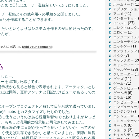
(1
ホームページ
るために日記はユーザー登録制というふうにしました。
アプリケーショ
(41)
アニメ
ーザー登録とその他利用への手順を公開しました。
インターネット
中に日記を作成することができます。
(27)
イベント
エレクトロニク
りたいというよりはシステムを作るのが目的だったので、
(1)
エロゲー
せんが。
エンターテイメ
エンターテイン
(1)
エッチゲー
ゃふにゃ記
.::.
(
Add your comment
)
オンラインソフ
(7)
オタク
(2
キャラクター
キャンディート
ム
(28)
ギャルゲー
(1
クリエーター
ましたー。
(11)
グッズ
ューを追加した感じです。
(71)
ゲーム
掲示板から見ると緑色で表示されます。アーティクルとし
(
ゲームレビュー
とほぼ同等。更新アンテナと日記だけビューがあるっての
(6)
ゲーム機
(16)
コラム
コンピューター
にオープンプロジェクトと称して日記形式で綴っていまし
コンピューター
(7)
 lmbbs をカスタマイズしたものでした。
コンテンツ
(
コンシューマー
記に使うというのはある程度常套句ではありますがやっぱ
コミュニケーシ
で、もちょと汎用的に掲示板と同化させてみました。
(6)
サービス
プトが「掲示板の中に日記があっても良いじゃないか」ってのが
(3)
ジョーク
まく使えば共存できるかなと思っていました。実際に運営
(2
セキュリティ
事ではなく、結局日記アーティクルという区分を作る事