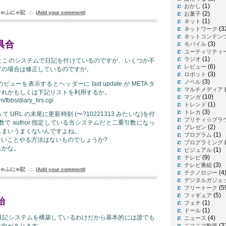
(1)
おかし
ゃふにゃ記
.::.
(
Add your comment
)
(2)
お菓子
(1)
ネット
(3
ネットワーク
ネットコンテン
具合
(3)
モバイル
ユーティリティ
(1)
ラジオ
とこのシステムで日記を付けているのですが、いくつか不
(6)
レビュー
グの場合は修正しているのですが。
(3)
ロボット
(3)
ノベル
ーを表示するとヘッダーに last update が META タ
(
マルチメディア
それかもしくは下記リストを利用するか。
(10)
マンガ
m/fbbs/diary_lirs.cgi
(1)
トレンド
(3)
トレカ
URL の末尾に更新時刻 (〜?10221313 みたいな)を付
プリティ☆ブラ
数で author 指定している当システムだと二重引数になっ
(2)
プレゼン
しまいうまくないんですよね。
(1)
プログラム
でうまいことやる方法はないものでしょうか?
プログラミング
んかな。
(1)
ビジュアル
(9)
テレビ
(3)
テレビ番組
ゃふにゃ記
.::.
(
Add your comment
)
(4
テクノロジー
デジタルガジェ
(5
フリートーク
(5)
フィギュア
始
(1)
フェチ
(1)
ドール
日記システムを構築しているわけだから基本的には誰でも
(4)
ニュース
(3
意向があります。
ニコニコ動画