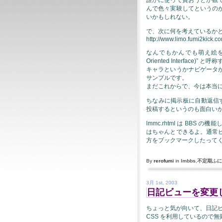
んで色々実験してというの
いかもしれない。
で、次に何を考えているか
http://www.limo.fumi2kick.c
なんでもかんでも萌え絵をつ
Oriented Interfac
キャラというかナビゲータ
サンプルです。
まだこれからで、今は本当
ちなみに掲示板に自動返信す
投稿するというのも面白いか
lmmc.rhtml は BB
はちゃんとできるよ。通常
方をブックマークしたって
By
rerofumi
in
lmbbs
,
不定期ふに
3月 1st, 2003
日記ビューを変更
ちょっと気が向いて、日記
CSS を利用しているので