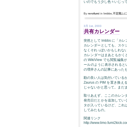
いのでもう少し色々いじっ
By
rerofumi
in
lmbbs
,
不定期ふに
3月 1st, 2003
共有カレンダー
突然として lmbbs に「
カレンダーとしても、スケ
なくそれっぽいかもしれな
カレンダーはまあともかくとし
の WikiView でも閲
ールのように表示されるという
の増井さんの記事にあった
勘の良い人は気付いているかも
Zaurus の PIM を置
じゃないかと思って。まだ
取りあえず、ここのカレン
発売日だとかを追加してい
タが入っているけど、これ
してみたもの。
関連リンク
http://www.limo.fumi2kick.co