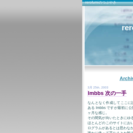
rerofumiのつぶやき
re
Archi
3月 25th, 2003
lmbbs 次の一手
なんとなく作成してここに設
ある lmbbs ですが最初
ヶ月な感じ。
その間気が向いたときにゆ
ほとんどのこのサイトにお
ログラムがあるとは思わな
誰かに使って貰おうとか観