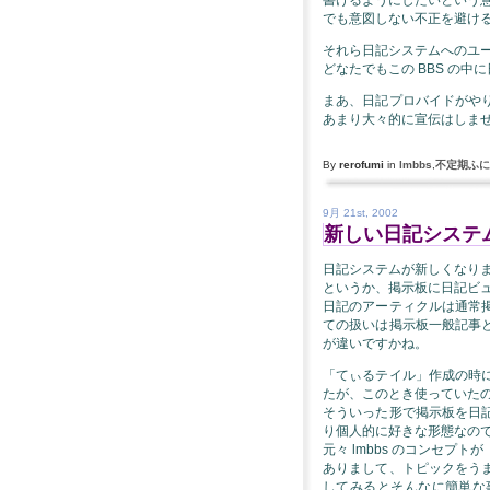
でも意図しない不正を避け
それら日記システムへのユ
どなたでもこの BBS の
まあ、日記プロバイドがや
あまり大々的に宣伝はしま
By
rerofumi
in
lmbbs
,
不定期ふに
9月 21st, 2002
新しい日記システ
日記システムが新しくなり
というか、掲示板に日記ビ
日記のアーティクルは通常
ての扱いは掲示板一般記事
が違いですかね。
「てぃるテイル」作成の時
たが、このとき使っていたのが
そういった形で掲示板を日
り個人的に好きな形態なの
元々 lmbbs のコンセ
ありまして、トピックをう
してみるとそんなに簡単な