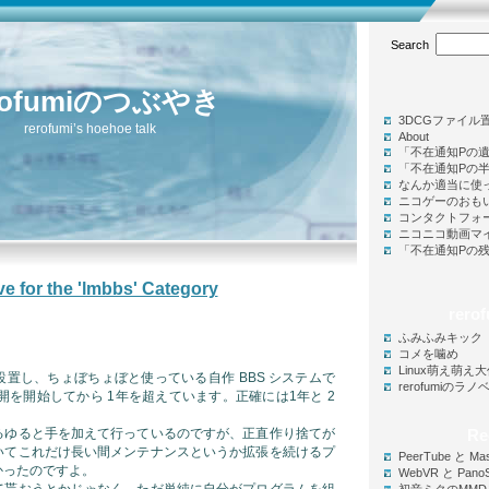
Search
rofumiのつぶやき
3DCGファイル
rerofumi’s hoehoe talk
About
「不在通知Pの
「不在通知Pの
なんか適当に使
ニコゲーのおも
コンタクトフォ
ニコニコ動画マ
「不在通知Pの
ve for the 'lmbbs' Category
rer
ふみふみキック
コメを噛め
Linux萌え萌え
置し、ちょぼちょぼと使っている自作 BBS システムで
rerofumiのラ
に公開を開始してから 1年を超えています。正確には1年と 2
るゆると手を加えて行っているのですが、正直作り捨てが
Re
いてこれだけ長い間メンテナンスというか拡張を続けるプ
PeerTube と Ma
かったのですよ。
WebVR と Pano
て貰おうとかじゃなく、ただ単純に自分がプログラムを組