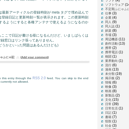
(4)
ソフト
(1
ソフトウェア
不定期ふにゃふ
ーには最新アーティクルの登録時刻が meta タグで埋め込んで
(3)
仕事
指定時は登録日記と更新時刻一覧が表示されます。この更新時刻
(4)
企業
(9)
するようにすると各種アンテナで使えるようになるのか
同人
(1)
同人誌
。
(8)
娯楽
(3)
市場
もここで日記が書ける様になるんだけど、いましばらくは
(11)
周辺機器
登録窓口はリンク張ってありません。
(13)
創作活動
どうかといった問題はあるんだけども)
(2)
携帯
(1)
携帯電話
(1)
格闘
ゃふにゃ記
.::.
(
Add your comment
)
(1)
業界動向
(6)
流行
(13)
漫画
(19)
未分類
RSS 2.0
(2)
掲示板
 this entry through the
feed. You can skip to the end
currently not allowed.
(6)
情報
(3)
映像
(8)
映画
(2)
新製品
(15)
文化
(39)
日常
(1)
日常生活
(1)
日記
(7)
書籍
(1)
怪獣
(3)
社会