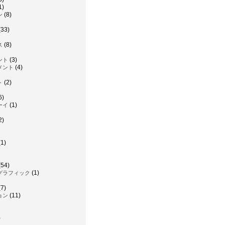
1)
(8)
ン
(33)
(8)
ス
(3)
ント
(4)
メント
(2)
ト
6)
(1)
ーイ
2)
1)
(54)
(1)
グラフィック
7)
(11)
ョン
)