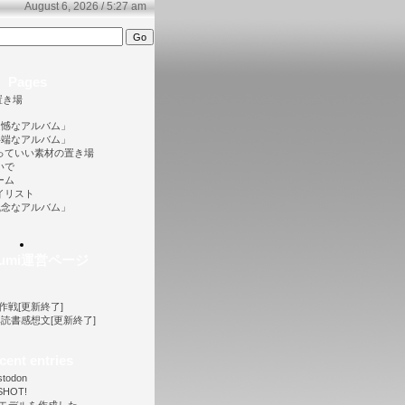
August 6, 2026 / 5:27 am
Pages
置き場
遺憾なアルバム」
半端なアルバム」
っていい素材の置き場
いで
ーム
イリスト
残念なアルバム」
ofumi運営ページ
大作戦[更新終了]
ノベ読書感想文[更新終了]
cent entries
stodon
SHOT!