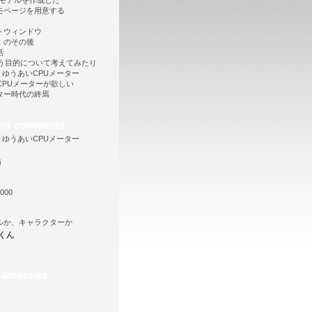
Dモデルを作成した
モページを用意する
トウィンドウ
」のその後
話
という目的について考えてみたり
向け、ゆうあいCPUメーター
も CPUメーターが欲しい
ター時代の終焉
ent comments
向け、ゆうあいCPUメーター
i
000
ルか、キャラクターか
くん
ategories