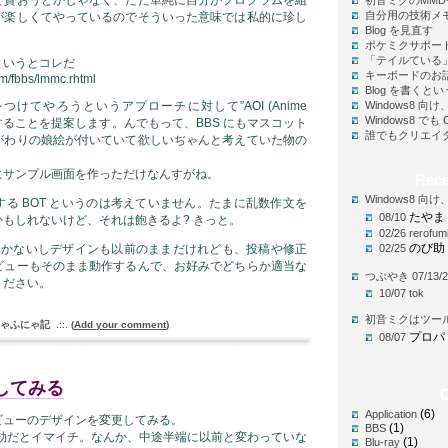
初音ミクのMM
自分用の技術メ
が楽しくてやっているのでそういった意味では私的に珍し
Blog を見直す
ポケミクサポー
「テイルている
というとコレだ
キーボードのお
om/fbbs/lmmc.rhtml
Blog を書く
けてやろうというアプローチに対して”AOI (Anime
Windows8 
Windows8 で
e)” と呼称することを提案します。んでもって、BBS にもマスコット
誰でもクリエイ
がわりの娘絵が付いていて欲しいぢゃんと考えていた物の
にサンプル画面を作っただけなんすがね。
Rec
Windows8 
る BOT というのは考えていません。たまに乱数作文を
たやま
08/10
もしれないけど、それは飽きるよ? きっと。
02/26
rerofum
のび助
S の機能しかないしデザインも以前のままだけれども、投稿や修正
02/25
ビューもそのまま動作するんで、お好みでどちらか適当な
つぶやき 07/13/2
ください。
10/07
tok
初音ミクはツー
ゃふにゃ記
.::.
(
Add your comment
)
プロパ
08/07
してみる
C
(6)
Application
ビューのデザインを変更してみる。
(1)
BBS
無効だとイマイチ。なんか、中途半端に以前と変わっていな
(1)
Blu-ray