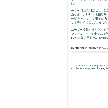
に。
Author 指定の日記ビュ
あります。Author 未
一覧をそれなりな形で出力
な？詳しくはないんだけど
ユーザー登録するとだれで
フィールドテスト中なんで
(それ以前に需要があるのか
By
rerofumi
in
lmbbs
,
不定期ふに
You can follow any responses to
and leave a response. Pinging is 