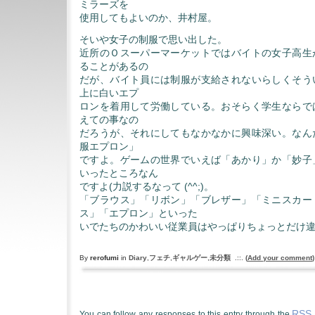
ミラーズを
使用してもよいのか、井村屋。
そいや女子の制服で思い出した。
近所のＯスーパーマーケットではバイトの女子高生
ることがあるの
だが、バイト員には制服が支給されないらしくそう
上に白いエプ
ロンを着用して労働している。おそらく学生ならで
えての事なの
だろうが、それにしてもなかなかに興味深い。なん
服エプロン」
ですよ。ゲームの世界でいえば「あかり」か「妙子
いったところなん
ですよ(力説するなって (^^;)。
「ブラウス」「リボン」「ブレザー」「ミニスカー
ス」「エプロン」といった
いでたちのかわいい従業員はやっぱりちょっとだけ
By
rerofumi
in
Diary
,
フェチ
,
ギャルゲー
,
未分類
.::.
(
Add your comment
)
RSS 
You can follow any responses to this entry through the