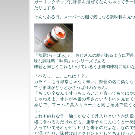
ガーリックチップに味覇を混ぜてなんちゃってラー
たりもする。
そんなある日、スーパーの棚で気になる調味料を見
「辣覇(らーぱぁ)」、おじさんの絵があるように万
味な調味料「味覇」のシリーズである。
味覇と同じくこれもいけているうま味調味料に違い
「ぺろっ、こ、これは！？」
カライ、もう尋常じゃなく辛い。辣覇の名に偽りな
てうま味がどうとかさっぱりわからん。
「ちょい辛なんて甘っちょろいこと言ってもてはや
じゃねえよ、オレが本当の辛さというものを見せて
感じで、ブームの具入りラー油と同じ感覚で使う
う。
これも純粋なラー油じゃなくて具入りというか沈殿
緒に食べるんだけれども、唐辛子やにんにくと一緒
入っていてそれがビリビリと来るのだよな。なので
と混ぜたり、味付けのアクセントとしてちょびっと