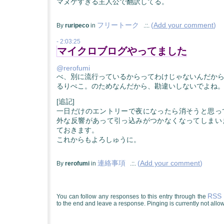
マヌケすぎる主人公で翻訳してる。
フリートーク
(
Add your comment
)
By
ruripeco
in
.::.
- 2:03:25
マイクロブログやってました
@rerofumi
べ、別に流行っているからってわけじゃないんだか
るりぺこ。のためなんだから、勘違いしないでよね
[追記]
一日だけのエントリーで夜になったら消そうと思っ
外な反響があって引っ込みがつかなくなってしまい
ておきます。
これからもよろしゅうに。
連絡事項
(
Add your comment
)
By
rerofumi
in
.::.
RSS 
You can follow any responses to this entry through the
to the end and leave a response. Pinging is currently not allo