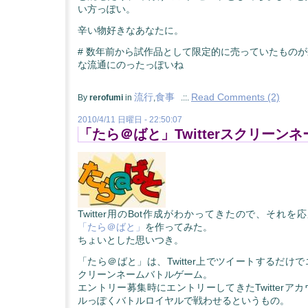
い方っぽい。
辛い物好きなあなたに。
# 数年前から試作品として限定的に売っていたもの
な流通にのったっぽいね
流行
食事
Read Comments (2)
By
rerofumi
in
,
.::.
2010/4/11 日曜日 - 22:50:07
「たら＠ばと」Twitterスクリーン
Twitter用のBot作成がわかってきたので、それを
「たら＠ばと」
を作ってみた。
ちょいとした思いつき。
「たら＠ばと」は、Twitter上でツイートするだけ
クリーンネームバトルゲーム。
エントリー募集時にエントリーしてきたTwitterア
ルっぽくバトルロイヤルで戦わせるというもの。