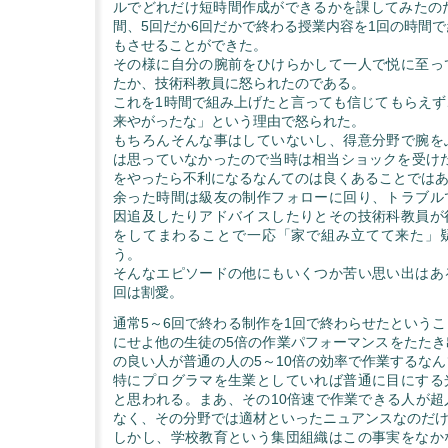
ルでどれだけ短時間作成ができるかを課してみたのだ
間、5回だか6回だかで終わる授業内容を1回の時間
もさせることができた。
その様に自分の腕前をひけらかして一人で悦に至っ
たか、技術科教員に怒られたのである。
これを1時間で組み上げたと言っても信じてもらえず
来やがったな」という理由で怒られた。
もちろんそんな事はしていないし、得意分野で腕を
は思っていなかったので当時は相当ショックを受けた
をやったら不利になるなんてのは良くあることではあ
余った時間は級友の制作フォローに回り、トラブル
因追及したりアドバイスしたりとその技術科教員が
をしてまわることで一応「家で組み立てて来た」
う。
そんなエピソードの他にもいくつか苦い思い出はあ
回は割愛。
通常5～6回で終わる制作を1回で終わらせたという
にせよ他の生徒の5倍の作業パフォーマンスをたたき
の良い人が普通の人の5～10倍の効率で作業するな
特にプログラマを生業としていれば普通に目にする
と思われる。まあ、その10倍速で作業できる人が超
なく、その分野では適材といったニュアンスなのだ
しかし、学校教育という集団組織はこの事実をなか