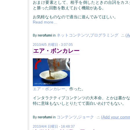
おまけ要素として、相手を倒したときの台詞をカス
と勝った回数を数えておく機能がある。
お気軽なものなので適当に遊んでみてほしい。
Read more…
ネットコンテンツ
プログラミング
(
A
By
rerofumi
in
,
.::.
2010/4/5 月曜日 - 3:07:05
エア・ボンカレー
エア・ボンカレー
、作った。
インタラクティブコンテンツの大本命、とかは書か
特に意味もないしとりたてて面白いわけでもない。
コンテンツ
ジョーク
(
Add your com
By
rerofumi
in
,
.::.
2010/4/4 日曜日 - 16:48:37