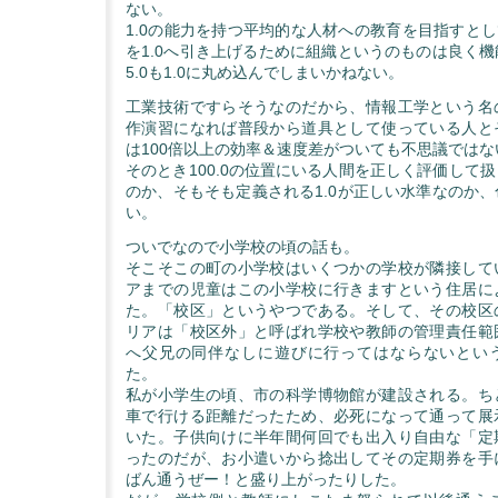
ない。
1.0の能力を持つ平均的な人材への教育を目指すとして
を1.0へ引き上げるために組織というのものは良く
5.0も1.0に丸め込んでしまいかねない。
工業技術ですらそうなのだから、情報工学という名
作演習になれば普段から道具として使っている人と
は100倍以上の効率＆速度差がついても不思議ではな
そのとき100.0の位置にいる人間を正しく評価して
のか、そもそも定義される1.0が正しい水準なのか
い。
ついでなので小学校の頃の話も。
そこそこの町の小学校はいくつかの学校が隣接して
アまでの児童はこの小学校に行きますという住居に
た。「校区」というやつである。そして、その校区
リアは「校区外」と呼ばれ学校や教師の管理責任範
へ父兄の同伴なしに遊びに行ってはならないとい
た。
私が小学生の頃、市の科学博物館が建設される。ち
車で行ける距離だったため、必死になって通って展
いた。子供向けに半年間何回でも出入り自由な「定
ったのだが、お小遣いから捻出してその定期券を手
ばん通うぜー！と盛り上がったりした。