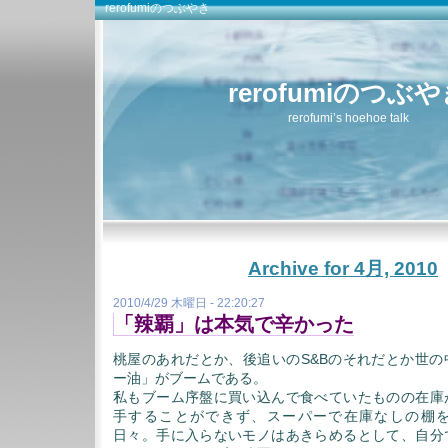
rerofumiのつぶやき
rerofumiのつぶ
rerofumi’s hoehoe talk
Archive for 4月, 2010
2010/4/29 木曜日 - 22:20:27
「辣覇」は本気で辛かった
桃屋のあれだとか、後追いのS&Bのそれだとか世の
ー油」がブームである。
私もブーム序盤に買い込んで食べていたものの在庫
手することができず、スーパーで在庫なしの棚
日々。手に入らないモノはあきらめるとして、自分