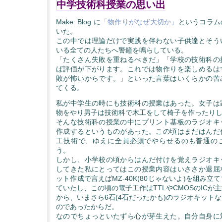
中学技術科授業の思い出
Make: Blog に
「物作りがなぜ大切か」
というコラム
いた。
この中では理論だけで実践を伴わない子供達とそう
いる全ての人たちへ警鐘を鳴らしている。
「たくさん失敗を重ねるべきだ」「学校の技術科の
ば評価が下がります。これでは物作りを楽しめるは
敗が怖いからです。」といった言葉はいくらかの苦
てくる。
私が中学生の時にも技術科の授業はあった。女子は
物をやり男子は技術科で木工をして椅子を作ったり
そんな技術科の授業の中にプリント基板のラジオキ
作成するというものがあった。この頃はまだはんだ
工技術で、ゆえに全員必須でやらせるのも普通の
う。
しかし、小学校の頃からはんだ付けを覚えラジオキ
してきた私にとってはこの授業内容はいささか退屈
ット作成で言えばMZ-40K(80じゃないよ)を組み
ていたし、この頃の電子工作はTTLやCMOSのICが
から、いまさら6石(4石だったかも)のラジオキット
のであったからだ。
なのでちょっといたずら心が芽生えた。自分自身に