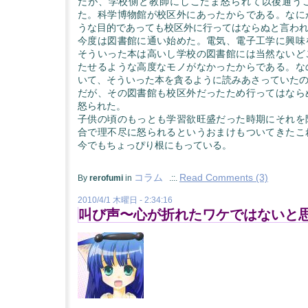
だが、学校側と教師にしこたま怒られて以後通う
た。科学博物館が校区外にあったからである。なに
うな目的であっても校区外に行ってはならぬと言わ
今度は図書館に通い始めた。電気、電子工学に興味
そういった本は高いし学校の図書館には当然ないど
たせるような高度なモノがなかったからである。な
いて、そういった本を貪るように読みあさっていた
だが、その図書館も校区外だったため行ってはなら
怒られた。
子供の頃のもっとも学習欲旺盛だった時期にそれを
合で理不尽に怒られるというおまけもついてきたこ
今でもちょっぴり根にもっている。
コラム
Read Comments (3)
By
rerofumi
in
.::.
2010/4/1 木曜日 - 2:34:16
叫び声〜心が折れたワケではないと