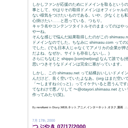
しかしファンが応援のためにドメインを取るという
事として、やはりその取得ドメインはオフィシャル
ない様気をつけたいものである。いや、少なくとも
心掛けたい……と思っている、つもり。
キャラ名やコンテンツタイトルそのままってのはや
やーね。
そんな感じで悩んだ結果取得したのがこの shimasu.n
ドメインなのでした。ちなみに shimasu.com って
でした。(でも日本人じゃなくてアメリカの企業が押
だよね、なぜか。サイトも存在しないし。)
さらにちなむと shippo.[com|net|org] なんて誰でも
思いつきそうなドメインは完全に塞がっています。
しかし、この shimasu.net って結構おいしいドメ
んだけど、良く空いていたよなあ。(org はまだ空い
「〜しますね☆(っと)」ってイケテいると思うんです
てなわけで悪ノリして 〜@otayori.shimasu.net 
作ってみたり(笑)。
By
rerofumi
in
Diary
,
WEB
,
ネット
,
アニメ
,
インターネット
,
オタク
,
漫画
.::
7月 17th, 2000
つぶやき 07/17/2000