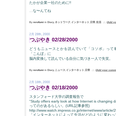
たかが企業一社のために!!
…な〜んてね
By
rerofumi
in
Diary
,
ネットワーク
,
インターネット
,
日常
,
生活
.::.
(
Add y
2月 28th, 2000
つぶやき 02/28/2000
どうもニュースとかを読んでいて「コソボ」って
「こんぼ」に
脳内変換して読んでいる自分に気づき一人で失笑。
By
rerofumi
in
Diary
,
ニュース
,
インターネット
,
日常
.::.
(
Add your comm
2月 18th, 2000
つぶやき 02/18/2000
スタンフォード大学の調査報告で
“Study offers early look at how Internet is changing dai
ってのがあるらしい。(URL記事参照)
http://www.watch.impress.co.jp/internet/www/article
「インターネットによって生活がどのように変わっ