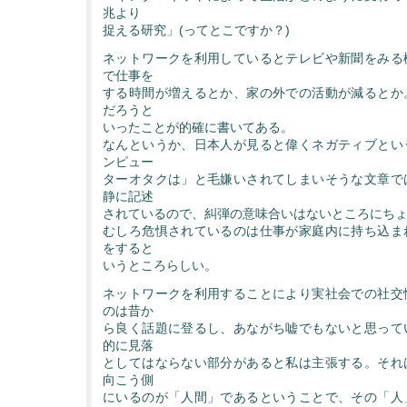
兆より
捉える研究」(ってとこですか？)
ネットワークを利用しているとテレビや新聞をみる
で仕事を
する時間が増えるとか、家の外での活動が減るとか
だろうと
いったことが的確に書いてある。
なんというか、日本人が見ると偉くネガティブとい
ンピュー
ターオタクは」と毛嫌いされてしまいそうな文章で
静に記述
されているので、糾弾の意味合いはないところにち
むしろ危惧されているのは仕事が家庭内に持ち込ま
をすると
いうところらしい。
ネットワークを利用することにより実社会での社交
のは昔か
ら良く話題に登るし、あながち嘘でもないと思って
的に見落
としてはならない部分があると私は主張する。それ
向こう側
にいるのが「人間」であるということで、その「人