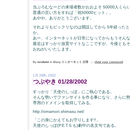
当ぷろむなーどの来場者数がおおよそ 50000人くら
普通の言い方をすれば「祝50000ヒット」。
あやや。ありがとうございます。
それよりもビックリなのは開設してから 5年経った
か。
あー、インターネットが日常になってからもうそん
最近はすっかり放置サイトなここですが、今後とも
おねがいいたします。
By
rerofumi
in
Diary
,
インターネット
,
日常
.::.
(
Add your comment
)
1月 28th, 2002
つぶやき 01/28/2002
すっかり「天使のしっぽ」にご執心である。
そんな勢いでファンサイトを作る事になり、さらに
専用のドメインを取得してみる。
http://omamori.shimasu.net/
「この身にかえてもお守りします!!」
天使のしっぽ(P.E.T.S.も)劇中の名文句である。