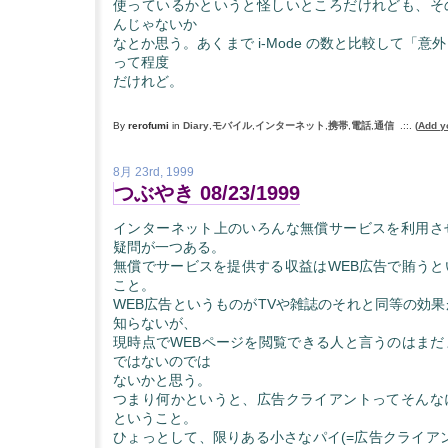
使っているかというと怪しいところだけれども、そ
んじゃないか
なとか思う。あくまで i-Mode の数と比較して「
って程度
だけれど。
By
rerofumi
in
Diary
,
モバイル
,
インターネット
,
携帯
,
電話
,
通信
.::.
(
Add y
8月 23rd, 1999
つぶやき 08/23/1999
インターネット上のいろんな無償サービスを利用さ
疑問が一つある。
無償でサービスを提供する収益はWEB広告で賄うと
こと。
WEB広告というものがTVや雑誌のそれと同等の効
知らないが、
現時点でWEBページを閲覧できる人と言うのはまだ
ではないのでは
ないかと思う。
つまり何かというと、広告クライアントってそんな
ということ。
ひょっとして、限りある小さなパイ(=広告クライア