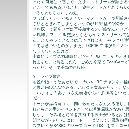
ったく問題ない感じで。たまにストリームが詰まる
ところでもあるけれども、途中ノードがどれくらい
いるかわからないしねえ。
やっぱりというかなんというかノードが一つ切断さ
さりととぎれてしまうというのが P2P 型の宿命か
ドを探して間空けずに再接続するのが筋なんだけど
い風味。ファイル交換ならともかくストリームで
あ。よくやっているとは思うけれども、やっぱり時
面ではきついものが。まあ、TCP/IP 自体がタイミ
なってないんだけど。
実際にライブの前説時にバツっと切れて、そのとき I
れますた」と報告したら「ごめん今家で PeerCast
ったり。そして手動で再接続。
で、ライブ放送。
前説が始まったあたりで「そいや IRC チャンネル
と思い飛び込んでみる。いわゆる実況チャット。なん
にいますよ? あまつさえ会場からの参加者もいた
(笑)。
トークが結構面白く、間に歌がたくさん入る感じ。
れどもこの手のイベントとしては普通風味かなあと
しかし、その場と時間を共有する同士がいると話は
聞きながらの IRC はヒートしっぱなしで、戦隊物
スプレイがBASIC のソースコード LIST をスク