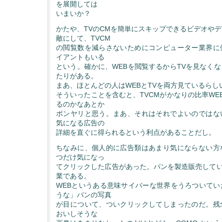
を展開しては
いまいか？
かたや、TVのCMを簡単にスキップできるビデオや
敵にして、TVCM
の閲覧数を減らさないためにコンピューター業界に
イアントもいる
という。確かに、WEBを閲覧するからTVを見なく
たりがある。
まあ、ほとんどの人はWEBとTVを両方見ているらし
そういったことを含むと、TVCMがかなりの比率WE
るのかなあとか
ボンヤリと思う。まあ、それはそれでよいのではな
気になる広告の
詳細を直ぐに得られるという利点があることだし。
ちなみに、個人的に広告類はあまり気にならない方
つだけ気になっ
てクリックした広告があった。パンを製造販売している
業である。
WEBというある意味サイバーな世界をうろついてい
うな」パンの写真
が目について、ついクリックしてしまったのだ。残
おいしそうな