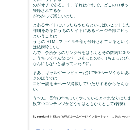
のがオチである。ま、それはそれで、どこのロボッ
登録されてるか
がわかって楽しいのだ。
とあるサイトにいったらやたらといっぱいヒットし
詳細をみるにうちのサイトにあるページ全部にヒッ
ということは
うちの HTML ファイル全部が登録されているとい
は結構珍しい。
んで、余所からのリンク分をはぶくとその数約140ペ
…うちってそんなにページあったのか。(ちょっとびっ
なんにもないと思っていたのに。
まあ、ギャルゲーレビューだけで50ページくらいあ
クのほうでは
コピー誌を全ページ掲載していたりするからそんな
い。
う〜ん、長年(3年ちょい)やっているとそれなりにた
役立つコンテンツかどうかはともかくとして(苦笑)。
By
rerofumi
in
Diary
,
WWW
,
ホームページ
,
インターネット
.::.
(
Add your