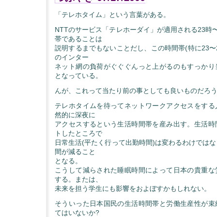
「テレホタイム」という言葉がある。
NTTのサービス「テレホーダイ」が適用される23時
帯であることは
説明するまでもないことだし、この時間帯(特に23〜
のインター
ネット網の負荷がぐぐぐんっと上がるのもすっかり
となっている。
んが、これって当たり前の事としても良いものだろ
テレホタイムを待ってネットワークアクセスをする
然的に深夜に
アクセスするという生活時間帯を産み出す。生活時
トしたところで
日常生活(平たく行って出勤時間)は変わるわけでは
間が減ること
となる。
こうして減らされた睡眠時間によって日本の貴重な
する。または、
未来を担う学生にも影響をおよぼすかもしれない。
そういった日本国民の生活時間帯と労働生産性が束
てはいないか?