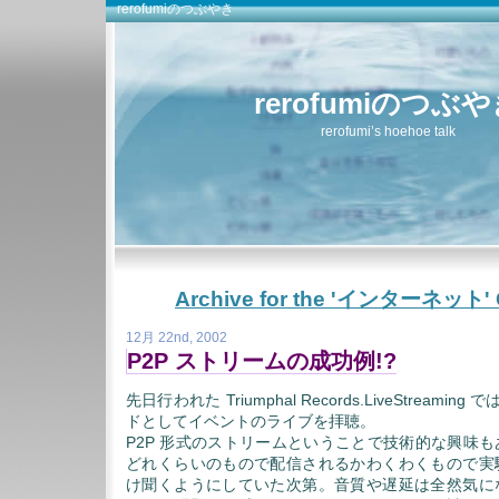
rerofumiのつぶやき
rerofumiのつぶ
rerofumi’s hoehoe talk
Archive for the 'インターネット' 
12月 22nd, 2002
P2P ストリームの成功例!?
先日行われた Triumphal Records.LiveStreaming で
ドとしてイベントのライブを拝聴。
P2P 形式のストリームということで技術的な興味
どれくらいのもので配信されるかわくわくもので実
け聞くようにしていた次第。音質や遅延は全然気に