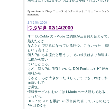
機会なんてのは実生活ではなかなか得られないもの
By
rerofumi
in
Diary
,
ニュース
,
インターネット
,
コミュニケーショ
comment
)
2月 14th, 2000
つぶやき 02/14/2000
NTT DoCoMo の i-Mode 契約数が三百何万台とかで
越えたとか
なんとかで話題になっている昨今。こういった「携
という流れは
個人的にも本流だと思うし、その状況はより加速す
以前から書い
ているところ。
けど、個人的に所有したのは DDI-Pocket の -H”
用料から
くるところが大きかったりして(^^; でもこれはこ
面白いしで
ご満悦。
情報サービスにおいては i-Mode の一人勝ちであ
けれども、
DDI-P の -H” も累計 78万台契約言っている
PMail-DX を