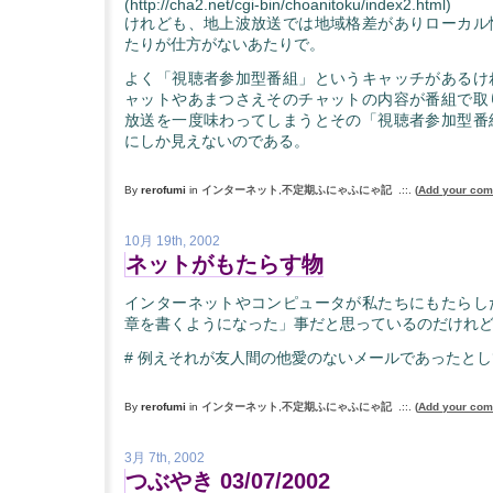
(http://cha2.net/cgi-bin/choanitoku/index2.html)
けれども、地上波放送では地域格差がありローカル
たりが仕方がないあたりで。
よく「視聴者参加型番組」というキャッチがあるけ
ャットやあまつさえそのチャットの内容が番組で取
放送を一度味わってしまうとその「視聴者参加型番
にしか見えないのである。
By
rerofumi
in
インターネット
,
不定期ふにゃふにゃ記
.::.
(
Add your co
10月 19th, 2002
ネットがもたらす物
インターネットやコンピュータが私たちにもたらし
章を書くようになった」事だと思っているのだけれ
# 例えそれが友人間の他愛のないメールであったと
By
rerofumi
in
インターネット
,
不定期ふにゃふにゃ記
.::.
(
Add your co
3月 7th, 2002
つぶやき 03/07/2002