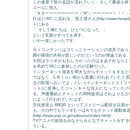
くの速度で皆の会話が流れていく。そして番組も終
コールに突入。
「キターーーーーーーー（°∀°）ーーーーー！！！」の
行ほどIRC に流れる。変人窟さん(http://www.henjinku
トにある
「-そして俺たちは、ひとつになった。」
という言葉がすべてを表す。
いやー楽しかったです。
元々コンテンツはコミュニケーションの道具であり
囲や環境の共有が楽しいのだというのが持論である
今回はラジオがおもしろかったのはまあそれなりと
を求めてIRC に参加したのが正解だった。
インターネット放送を聞きながらチャットをすると
ではなく、5 年くらい前から普通に行われていたと
きの部屋へおいでよ」というインターネットストリー
ット)に投身してジャンキーな住人になっていたのは
る。声優番組とチャットの同時提供はそれよりも少
によって行われていたはず。
文化放送も BBQR といってストリーム配信を以前
も、その中でもラジオむーは今でもチャット連動放
(http://www.joqr.co.jp/radiomoo/index.html)
TVアニメの放送をみながらみんなでチャットをする
ている。