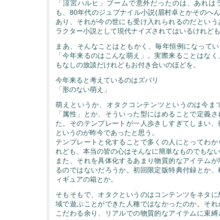
「涼宮ハルヒ」ブームで意外だったのは、あれは
も、80年代のジュブナイル小説(眉村卓とかそのへん
あり、それが今の世にも受け入れられるのだという
ラクター小説として現代ナイズされてはいるけれど
まあ、そんなことはともかく、毎年恒例になっている
「今年来るのはこんな萌え」。実際来ることはなく
もなしの放談だけれどもお付き合いのほどを。
今年来ると考えているのはズバリ
「形のない萌え」
萌えというか、オタクコンテンツというのは今ま
「属性」とか、そういった型にはめることで定義さ
た。そのテンプレートが一人歩きしすぎてしまい、
というのが昨今であったと思う。
テンプレートと化することで多くの人にとってわか
れども、本当の皆の心はそんなに簡単なものでもな
また、それを具体化するあまり物質的なアイテムが
るのではないだろうか。初回限定版特典付録とか、
ィギュアの箱とか。
そもそもで、オタクというのはコンテンツをネタに
域で遊ぶことができた人種ではなかったのか。それ
こだわる余り、リアルでの物質的なアイテムに束縛