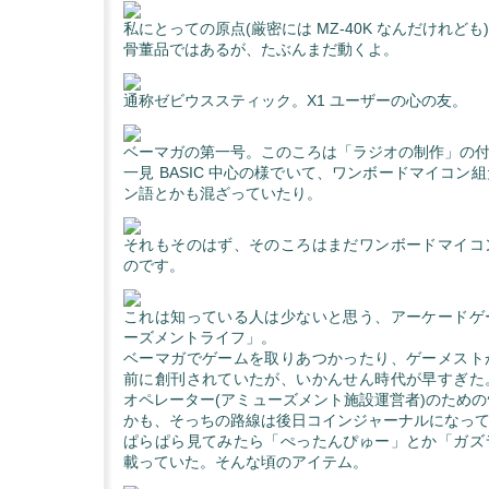
私にとっての原点(厳密には MZ-40K なんだけれども)
骨董品ではあるが、たぶんまだ動くよ。
通称ゼビウススティック。X1 ユーザーの心の友。
ベーマガの第一号。このころは「ラジオの制作」の
一見 BASIC 中心の様でいて、ワンボードマイコン
ン語とかも混ざっていたり。
それもそのはず、そのころはまだワンボードマイコ
のです。
これは知っている人は少ないと思う、アーケードゲ
ーズメントライフ」。
ベーマガでゲームを取りあつかったり、ゲーメスト
前に創刊されていたが、いかんせん時代が早すぎた
オペレーター(アミューズメント施設運営者)のため
かも、そっちの路線は後日コインジャーナルになっ
ぱらぱら見てみたら「ぺったんぴゅー」とか「ガズ
載っていた。そんな頃のアイテム。