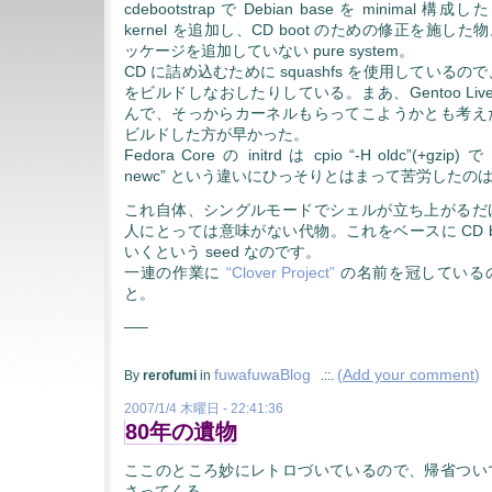
cdebootstrap で Debian base を minimal 構成
kernel を追加し、CD boot のための修正を施した
ッケージを追加していない pure system。
CD に詰め込むために squashfs を使用しているので、
をビルドしなおしたりしている。まあ、Gentoo Live CD
んで、そっからカーネルもらってこようかとも考え
ビルドした方が早かった。
Fedora Core の initrd は cpio “-H oldc”(+gzip) で
newc” という違いにひっそりとはまって苦労したの
これ自体、シングルモードでシェルが立ち上がるだ
人にとっては意味がない代物。これをベースに CD boot
いくという seed なのです。
一連の作業に
“Clover Project”
の名前を冠している
と。
—–
fuwafuwaBlog
(
Add your comment
)
By
rerofumi
in
.::.
2007/1/4 木曜日 - 22:41:36
80年の遺物
ここのところ妙にレトロづいているので、帰省つい
さってくる。