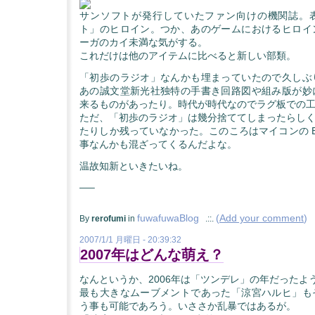
サンソフトが発行していたファン向けの機関誌。
ト」のヒロイン。つか、あのゲームにおけるヒロイ
ーガのカイ未満な気がする。
これだけは他のアイテムに比べると新しい部類。
「初歩のラジオ」なんかも埋まっていたので久しぶ
あの誠文堂新光社独特の手書き回路図や組み版が妙
来るものがあったり。時代が時代なのでラグ板での
ただ、「初歩のラジオ」は幾分捨ててしまったらしく 1
たりしか残っていなかった。このころはマイコンの BA
事なんかも混ざってくるんだよな。
温故知新といきたいね。
—–
fuwafuwaBlog
(
Add your comment
)
By
rerofumi
in
.::.
2007/1/1 月曜日 - 20:39:32
2007年はどんな萌え？
なんというか、2006年は「ツンデレ」の年だったよ
最も大きなムーブメントであった「涼宮ハルヒ」も
う事も可能であろう。いささか乱暴ではあるが。