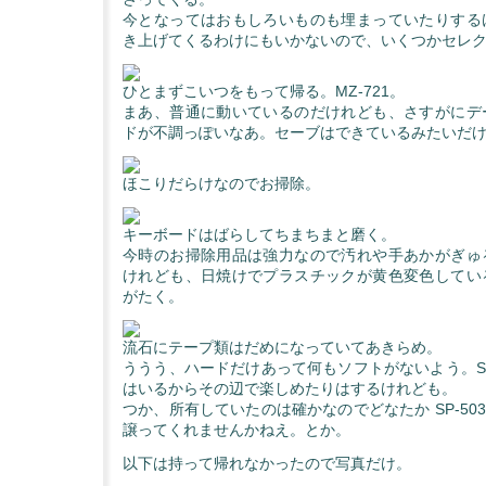
今となってはおもしろいものも埋まっていたりする
き上げてくるわけにもいかないので、いくつかセレ
ひとまずこいつをもって帰る。MZ-721。
まあ、普通に動いているのだけれども、さすがにデ
ドが不調っぽいなあ。セーブはできているみたいだ
ほこりだらけなのでお掃除。
キーボードはばらしてちまちまと磨く。
今時のお掃除用品は強力なので汚れや手あかがぎゅ
けれども、日焼けでプラスチックが黄色変色してい
がたく。
流石にテープ類はだめになっていてあきらめ。
ううう、ハードだけあって何もソフトがないよう。S-O
はいるからその辺で楽しめたりはするけれども。
つか、所有していたのは確かなのでどなたか SP-50
譲ってくれませんかねえ。とか。
以下は持って帰れなかったので写真だけ。