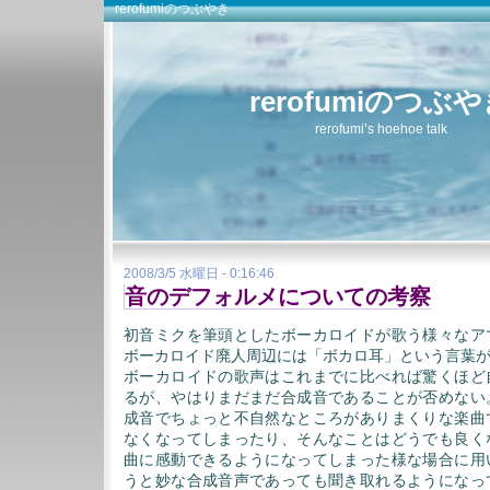
rerofumiのつぶやき
rerofumiのつぶ
rerofumi’s hoehoe talk
2008/3/5 水曜日 - 0:16:46
音のデフォルメについての考察
初音ミクを筆頭としたボーカロイドが歌う様々なア
ボーカロイド廃人周辺には「ボカロ耳」という言葉
ボーカロイドの歌声はこれまでに比べれば驚くほど
るが、やはりまだまだ合成音であることが否めない
成音でちょっと不自然なところがありまくりな楽曲
なくなってしまったり、そんなことはどうでも良く
曲に感動できるようになってしまった様な場合に用
うと妙な合成音声であっても聞き取れるようになっ