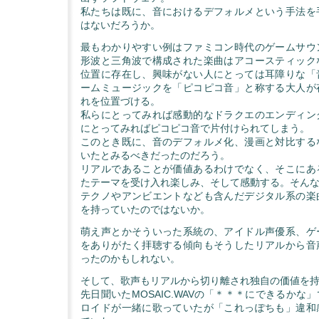
私たちは既に、音におけるデフォルメという手法を
はないだろうか。
最もわかりやすい例はファミコン時代のゲームサウ
形波と三角波で構成された楽曲はアコースティック
位置に存在し、興味がない人にとっては耳障りな「
ームミュージックを「ピコピコ音」と称する大人が
れを位置づける。
私らにとってみれば感動的なドラクエのエンディン
にとってみればピコピコ音で片付けられてしまう。
このとき既に、音のデフォルメ化、漫画と対比する
いたとみるべきだったのだろう。
リアルであることが価値あるわけでなく、そこにあ
たテーマを受け入れ楽しみ、そして感動する。そん
テクノやアンビエントなども含んだデジタル系の楽
を持っていたのではないか。
萌え声とかそういった系統の、アイドル声優系、ゲ
をありがたく拝聴する傾向もそうしたリアルから音
ったのかもしれない。
そして、歌声もリアルから切り離され独自の価値を
先日聞いたMOSAIC.WAVの「＊＊＊にできるかな
ロイドが一緒に歌っていたが「これっぽちも」違和