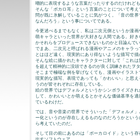
嘲的に表現するような言葉だったりするのだけれど
そんな「ボカロ耳」という言葉のことについて考え
問が既に氷解していることに気がつく。「音の世界
なんだろう」という事についてである。
今更述べるまでもなく、私は二次元側というか漫画
萌キャラといった世界が大好きな人間である。好き
かそれらをプロデュースできないものかと目論んで
でまあ、二次元と呼ばれる漫画やアニメのキャラっ
とはほど遠く、現実的にあり得ないような描写で描
そんな絵に描かれたキャラクターに対して「これは
を超えて精神的に没頭できるのが良く訓練されたヲ
そこまで極端な例を挙げなくても、漫画やイラスト
現実的な描写、表現であっても「かわいい」と思え
うのが皆それぞれに存在している。
絵の世界ではデフォルメというかシンボライズされ
して、かわいいとか萌えるとかそんな価値基準を適
ているわけだ。
では、音や音楽の世界でそういった「デフォルメ」
ー化というのが存在しえるものなのだろうかという
ら考えていたのだ。
そして目の前にあるのは「ボーカロイド」という存
出すソフトウェア。