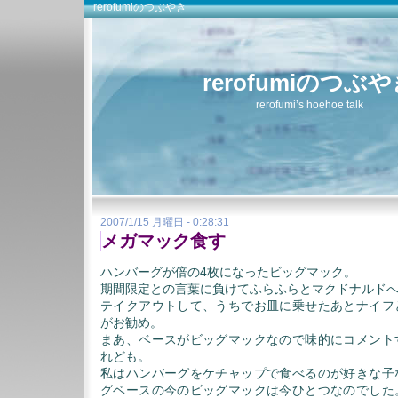
rerofumiのつぶやき
rerofumiのつぶ
rerofumi’s hoehoe talk
2007/1/15 月曜日 - 0:28:31
メガマック食す
ハンバーグが倍の4枚になったビッグマック。
期間限定との言葉に負けてふらふらとマクドナルド
テイクアウトして、うちでお皿に乗せたあとナイフ
がお勧め。
まあ、ベースがビッグマックなので味的にコメント
れども。
私はハンバーグをケチャップで食べるのが好きな子
グベースの今のビッグマックは今ひとつなのでした