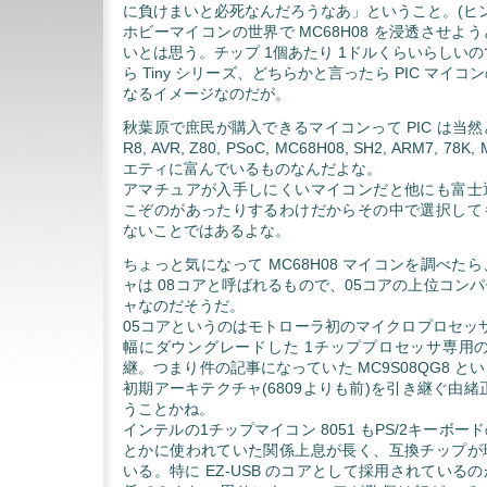
に負けまいと必死なんだろうなあ」ということ。(ヒン
ホビーマイコンの世界で MC68H08 を浸透させよ
いとは思う。チップ 1個あたり 1ドルくらいらしいので
ら Tiny シリーズ、どちらかと言ったら PIC マイ
なるイメージなのだが。
秋葉原で庶民が購入できるマイコンって PIC は当然とし
R8, AVR, Z80, PSoC, MC68H08, SH2, ARM7, 7
エティに富んでいるものなんだよな。
アマチュアが入手しにくいマイコンだと他にも富士
こぞのがあったりするわけだからその中で選択して
ないことではあるよな。
ちょっと気になって MC68H08 マイコンを調べた
ャは 08コアと呼ばれるもので、05コアの上位コン
ャなのだそうだ。
05コアというのはモトローラ初のマイクロプロセッサ 
幅にダウングレードした 1チッププロセッサ専用の M
継。つまり件の記事になっていた MC9S08QG8 
初期アーキテクチャ(6809よりも前)を引き継ぐ由緒
うことかね。
インテルの1チップマイコン 8051 もPS/2キーボ
とかに使われていた関係上息が長く、互換チップが
いる。特に EZ-USB のコアとして採用されている