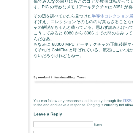
係でみんなの周りにもこのコアが数個は転がって
す。PIC の奇妙なメモリアーキテクチャは 8051 が
その辺を調べていたら見つけた
半導体コレクション
すげえ、コレクションそのものの写真もさることな
ャの解説がちゃんと載っている。思わず読みふけっ
こうしてみると 8080 から 8086 までの間の歩み
んだなあ。
ちなみに 68000 MPU アーキテクチャの正統後
てそれは ColdFire と呼ばれている。流石にこい
ないだろうけれどもねー。
—–
By
rerofumi
in
fuwafuwaBlog
Tweet
RSS 
You can follow any responses to this entry through the
to the end and leave a response. Pinging is currently not allo
Leave a Reply
Name