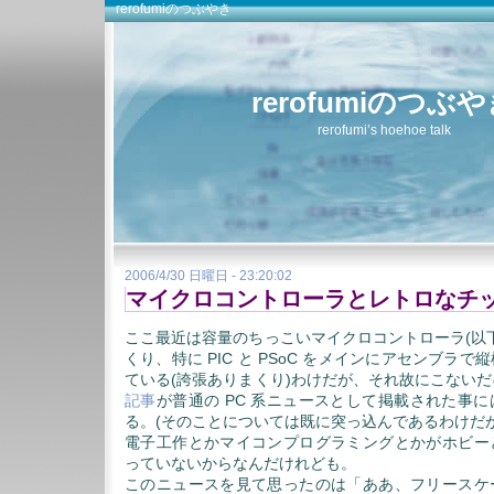
rerofumiのつぶやき
rerofumiのつぶ
rerofumi’s hoehoe talk
2006/4/30 日曜日 - 23:20:02
マイクロコントローラとレトロなチ
ここ最近は容量のちっこいマイクロコントローラ(以
くり、特に PIC と PSoC をメインにアセンブラ
ている(誇張ありまくり)わけだが、それ故にこないだ
記事
が普通の PC 系ニュースとして掲載された事
る。(そのことについては既に突っ込んであるわけだが
電子工作とかマイコンプログラミングとかがホビー
っていないからなんだけれども。
このニュースを見て思ったのは「ああ、フリースケ