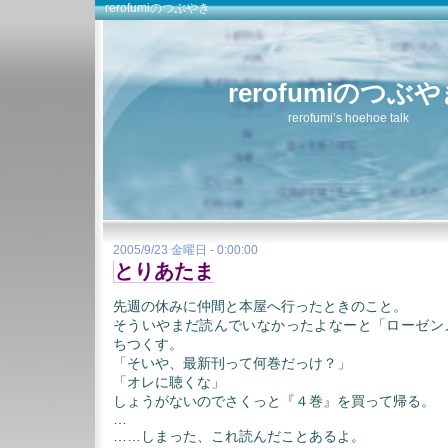
rerofumiのつぶやき
rerofumiのつぶ
rerofumi’s hoehoe talk
2005/9/23 金曜日 - 0:00:00
とりあたま
先週の休みに仲間と本屋へ行ったときのこと。
そういやまだ読んでいなかったよなーと「ローゼン
ちつくす。
「そいや、最新刊って何巻だっけ？」
「オレに聴くな」
しょうがないのでさくっと『４巻』を買って帰る。
…
……しまった、これ読んだことあるよ。