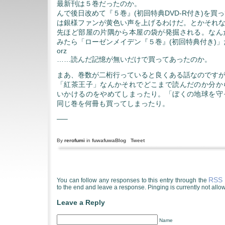
最新刊は５巻だったのか。
んで後日改めて『５巻』(初回特典DVD-R付き)を買
は銀様ファンが黄色い声を上げるわけだ。とかそれ
先ほど部屋の片隅から本屋の袋が発掘される。なん
みたら「ローゼンメイデン『５巻』(初回特典付き)」
orz
……読んだ記憶が無いだけで買ってあったのか。
まあ、巻数が二桁行っていると良くある話なのです
「紅茶王子」なんかそれでどこまで読んだのか分か
いかけるのをやめてしまったり。「ぼくの地球を守
同じ巻を何冊も買ってしまったり。
—–
By
rerofumi
in
fuwafuwaBlog
Tweet
RSS 
You can follow any responses to this entry through the
to the end and leave a response. Pinging is currently not allo
Leave a Reply
Name