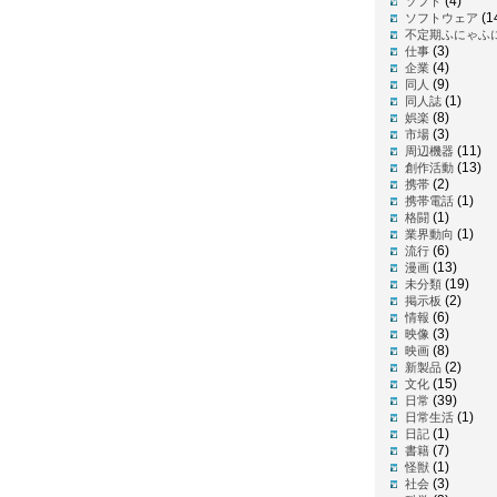
(4)
ソフト
(1
ソフトウェア
不定期ふにゃふ
(3)
仕事
(4)
企業
(9)
同人
(1)
同人誌
(8)
娯楽
(3)
市場
(11)
周辺機器
(13)
創作活動
(2)
携帯
(1)
携帯電話
(1)
格闘
(1)
業界動向
(6)
流行
(13)
漫画
(19)
未分類
(2)
掲示板
(6)
情報
(3)
映像
(8)
映画
(2)
新製品
(15)
文化
(39)
日常
(1)
日常生活
(1)
日記
(7)
書籍
(1)
怪獣
(3)
社会