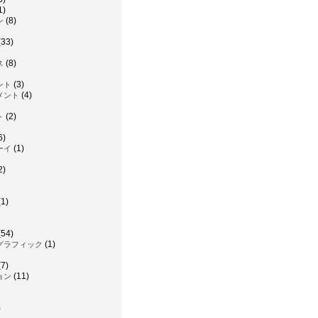
1)
(8)
ン
(33)
(8)
ス
(3)
ント
(4)
メント
(2)
ト
6)
(1)
ーイ
2)
1)
(54)
(1)
グラフィック
7)
(11)
ョン
)