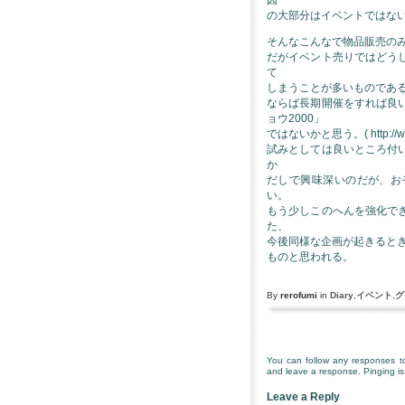
因
の大部分はイベントではな
そんなこんなで物品販売の
だがイベント売りではどう
て
しまうことが多いものであ
ならば長期開催をすれば良
ョウ2000」
ではないかと思う。( http://www
試みとしては良いところ付
か
だしで興味深いのだが、お
い。
もう少しこのへんを強化で
た、
今後同様な企画が起きると
ものと思われる。
By
rerofumi
in
Diary
,
イベント
,
グ
You can follow any responses to
and leave a response. Pinging is 
Leave a Reply