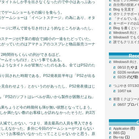
初音ミクのMM
グタイトルしか手を出さなくなったので中小はあっぷあっ
自分用の技術メ
Blog を見直す
なでゲームショーもその煽りを食らう。
ポケミクサポー
京ゲームショーは「イベントステージ」の為にあり、オタ
「テイルている
キーボードのお
テージに呼んで皆を引き付けよう的なところがあったし、
Blog を書く
Windows8 
Windows8 で
ステージが(予算の都合で)縮小の一途をたどっていた。
誰でもクリエイ
上がっていたのはアマチュアのコスプレと物品販売コーナ
く2時間待ちくらいの列ができるほど。
Rec
ゲームそっちのけ」という事でもある。
Windows8 
るようなタイトルが皆無だったのもある。全てはPS2のた
たやま
08/10
02/26
rerofum
振り回された時期である。PS2発表前半年は「PS2が出る
のび助
02/25
つぶやき 07/13/2
を見合わせよう」とかいうのがあったし、PS2発表後はじ
10/07
tok
も「PS2のソフトはレベルが高いから製作が困難だよね」
初音ミクはツー
プロパ
08/07
結果ちょうど今の時期何も弾が無い状態となってしまう。
にしか満たない数のお客様しか訪れなかったそうだ。約3万
C
万人減でしかない。つまり、過去最高の人員を導入できる
なしえなかった。多分に今回のゲームショーがつまらない
(6)
Application
(1)
BBS
というお客様がいなかったってことじゃないかと思う。原
(1)
Blu-ray