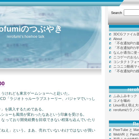
Search
rofumiのつぶやき
3DCGファイル
rerofumi’s hoehoe talk
About
「不在通知Pの
「不在通知Pの
なんか適当に使
ニコゲーのおも
コンタクトフォ
ニコニコ動画マ
「不在通知Pの
00
rer
まうけれども東京ゲームショーへと赴いた。
ふみふみキック
刻CD「ラジオトゥルーラブストーリー、パジャマでいっし
コメを噛め
Linux萌え萌え
☆」を購入するためである。
rerofumiのラ
ムショーも風情が変わったなあという印象を受ける。
くなっており開発経費を回収できない程落ち込んでいたり
Re
PeerTube と Ma
てねえ」という。まあ、売れていないわけではないが買い
WebVR と Pano