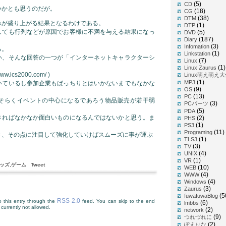
(5)
CD
いかとも思うのだが。
(18)
CG
(38)
DTM
みが盛り上がる結果となるわけである。
(1)
DTP
しても行列などが原因でお客様に不満を与える結果になっ
(5)
DVD
(187)
Diary
(3)
Infomation
る。
(1)
Linkstation
い、そんな回答の一つが「インターネットキャラクターシ
(7)
Linux
(1)
Linux Zaurus
.ics2000.com/ )
Linux萌え萌え
(1)
MP3
いているし参加企業もばっちりとはいかないまでもなかな
(9)
OS
(13)
PC
そらくイベントの中心になるであろう物品販売が若干弱
(3)
PCパーツ
(5)
PDA
きればなかなか面白いものになるんではないかと思う。ま
(2)
PHS
(1)
PS3
(11)
Programing
き、その点に注目して強化していけばスムーズに事が運ぶ
(1)
TLS3
(3)
TV
(4)
UNIX
(1)
VR
ッズ
,
ゲーム
Tweet
(10)
WEB
(4)
WWW
(4)
Windows
(3)
Zaurus
(5
fuwafuwaBlog
RSS 2.0
 this entry through the
feed. You can skip to the end
(6)
lmbbs
currently not allowed.
(2)
network
(9)
つれづれに
(2)
ぽえりな