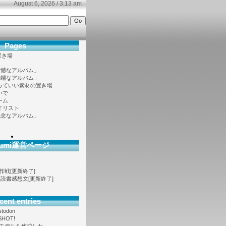
August 6, 2026 / 3:13 am
Pages
置き場
遺憾なアルバム」
半端なアルバム」
っていい素材の置き場
いで
ーム
イリスト
残念なアルバム」
ofumi運営ページ
大作戦[更新終了]
ノベ読書感想文[更新終了]
cent entries
stodon
SHOT!