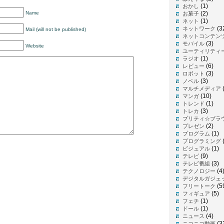
(1)
おかし
Name
(2)
お菓子
(1)
ネット
(3
ネットワーク
Mail (will not be published)
ネットコンテン
(3)
モバイル
Website
ユーティリティ
(1)
ラジオ
(6)
レビュー
(3)
ロボット
(3)
ノベル
(
マルチメディア
(10)
マンガ
(1)
トレンド
(3)
トレカ
プリティ☆ブラ
(2)
プレゼン
(1)
プログラム
プログラミング
(1)
ビジュアル
(9)
テレビ
(3)
テレビ番組
(4
テクノロジー
デジタルガジェ
(5
フリートーク
(5)
フィギュア
(1)
フェチ
(1)
ドール
(4)
ニュース
(3
ニコニコ動画