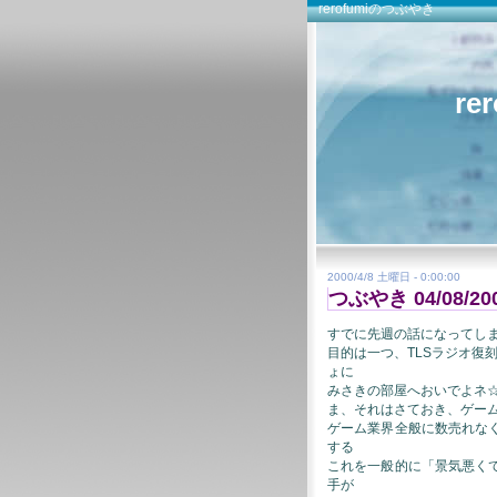
rerofumiのつぶやき
re
2000/4/8 土曜日 - 0:00:00
つぶやき 04/08/20
すでに先週の話になってし
目的は一つ、TLSラジオ復
ょに
みさきの部屋へおいでよネ
ま、それはさておき、ゲー
ゲーム業界全般に数売れな
する
これを一般的に「景気悪く
手が