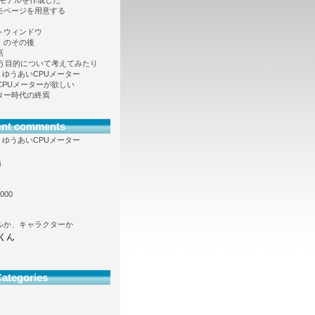
Dモデルを作成した
モページを用意する
トウィンドウ
」のその後
話
という目的について考えてみたり
向け、ゆうあいCPUメーター
も CPUメーターが欲しい
ター時代の終焉
ent comments
向け、ゆうあいCPUメーター
i
000
ルか、キャラクターか
くん
ategories