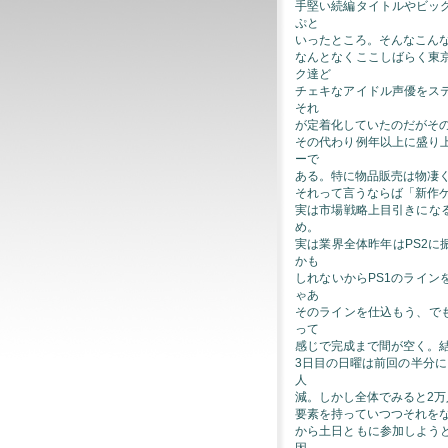
手堅い続編タイトルやビッ
ぷと
いったところ。そんなこん
なんとなくここしばらく東
ク達ど
チェキなアイドル声優をス
それ
が定着化していたのだがその
その代わり例年以上に盛り
ーで
ある。特に物品販売は物凄
それって言うならば「新作
実は市場戦略上目引きにな
め。
実は業界全体昨年はPS2に
かも
しれないからPS1のライン
ゃあ
そのラインを仕込もう、で
って
感じで完成まで間が空く。
3日目の日曜は前回の半分
人
減。しかし全体でみると2
要素を持っていつつそれを
から土日ともに参加しよう