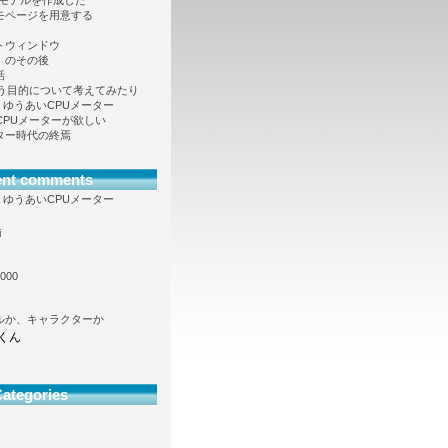
Dモデルを作成した
モページを用意する
トウィンドウ
」のその後
話
という目的について考えてみたり
向け、ゆうあいCPUメーター
も CPUメーターが欲しい
ター時代の終焉
ent comments
向け、ゆうあいCPUメーター
i
000
ルか、キャラクターか
くん
ategories