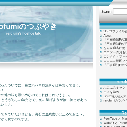
Search
rofumiのつぶやき
3DCGファイル
rerofumi’s hoehoe talk
About
「不在通知Pの
「不在通知Pの
なんか適当に使
ニコゲーのおも
コンタクトフォ
ニコニコ動画マ
「不在通知Pの
rer
買ったついでに、暴君ハバネロ焼きそばを買って食う。
ふみふみキック
っ！
コメを噛め
その他の味も濃いめなのでこれはこれでうまい。
Linux萌え萌え
にとうがらしの味だけで、他に逃げようが無い怖さがあっ
rerofumiのラ
おいしさ。
。
Re
ってきていたけれども、流石に連続食いは止めておこう。
PeerTube と Ma
ながら食すのですよ。
WebVR と Pano