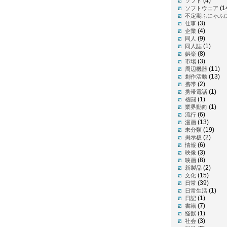
(4)
ソフト
(1
ソフトウェア
不定期ふにゃふ
(3)
仕事
(4)
企業
(9)
同人
(1)
同人誌
(8)
娯楽
(3)
市場
(11)
周辺機器
(13)
創作活動
(2)
携帯
(1)
携帯電話
(1)
格闘
(1)
業界動向
(6)
流行
(13)
漫画
(19)
未分類
(2)
掲示板
(6)
情報
(3)
映像
(8)
映画
(2)
新製品
(15)
文化
(39)
日常
(1)
日常生活
(1)
日記
(7)
書籍
(1)
怪獣
(3)
社会