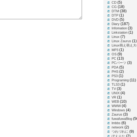
(5)
CD
(18)
CG
(38)
DTM
(1)
DTP
(5)
DVD
(187)
Diary
(3)
Infomation
(1)
Linkstation
(7)
Linux
(1)
Linux Zaurus
Linux萌え萌え
(1)
MP3
(9)
OS
(13)
PC
(3)
PCパーツ
(5)
PDA
(2)
PHS
(1)
PS3
(11)
Programing
(1)
TLS3
(3)
TV
(4)
UNIX
(1)
VR
(10)
WEB
(4)
WWW
(4)
Windows
(3)
Zaurus
(5
fuwafuwaBlog
(6)
lmbbs
(2)
network
(9)
つれづれに
(2)
ぽえりな