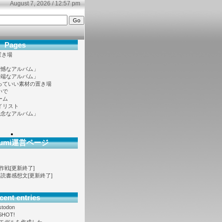
August 7, 2026 / 12:57 pm
Pages
置き場
遺憾なアルバム」
半端なアルバム」
っていい素材の置き場
いで
ーム
イリスト
残念なアルバム」
ofumi運営ページ
大作戦[更新終了]
ノベ読書感想文[更新終了]
cent entries
stodon
SHOT!