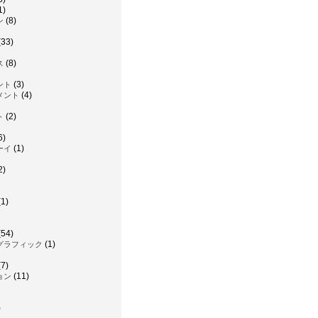
1)
(8)
ン
(33)
(8)
ス
(3)
ント
(4)
メント
(2)
ト
6)
(1)
ーイ
2)
1)
(54)
(1)
グラフィック
7)
(11)
ョン
)