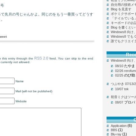
初音ミクのMM
自分用の技術メ
月号
Blog を見直す
ポケミクサポー
号って先月の号じゃんかよ。同じのをもう一冊買ってどうす
「テイルている
よ。
キーボードのお
Blog を書く
Windows8 
Windows8 で
weet
誰でもクリエイ
Rec
RSS 2.0
 this entry through the
feed. You can skip to the end
Windows8 
currently not allowed.
たやま
08/10
02/26
rerofum
のび助
02/25
Name
つぶやき 07/13/2
10/07
tok
Mail (will not be published)
初音ミクはツー
Website
プロパ
08/07
C
(6)
Application
(1)
BBS
(1)
Blu-ray