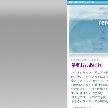
rerofumiのつぶやき
re
2004/9/8 水曜日 - 0:00:00
暴君おおあばれ
ハバネロたんフィギュアを
か、辛い！からいってばよ
辛さもきっついけれども、
日清のとんがらし麺は純粋
たけれども、それとは違う
食べた後汗だくになるなー
おまけでスナックの方も買
もちろんフィギュアを眺め