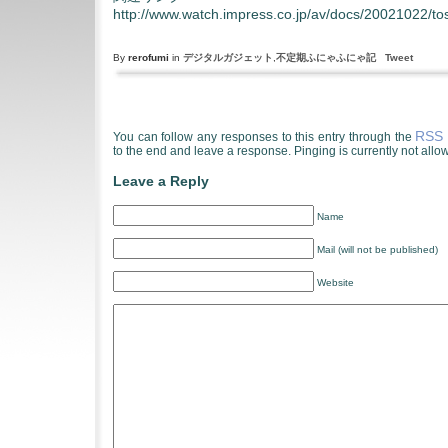
http://www.watch.impress.co.jp/av/docs/20021022/to
By
rerofumi
in
デジタルガジェット
,
不定期ふにゃふにゃ記
Tweet
RSS 
You can follow any responses to this entry through the
to the end and leave a response. Pinging is currently not allo
Leave a Reply
Name
Mail (will not be published)
Website