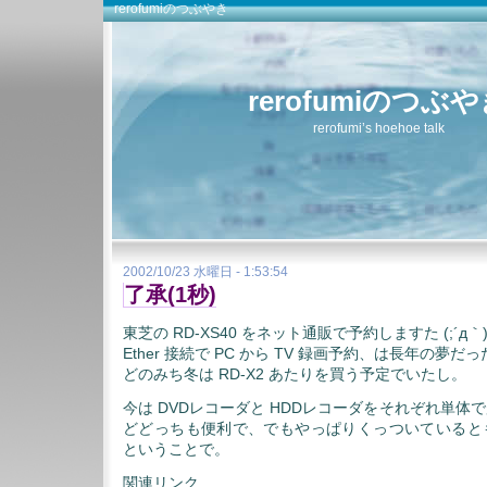
rerofumiのつぶやき
rerofumiのつぶ
rerofumi’s hoehoe talk
2002/10/23 水曜日 - 1:53:54
了承(1秒)
東芝の RD-XS40 をネット通販で予約しますた (;´д｀
Ether 接続で PC から TV 録画予約、は長年の夢だ
どのみち冬は RD-X2 あたりを買う予定でいたし。
今は DVDレコーダと HDDレコーダをそれぞれ単体
どどっちも便利で、でもやっぱりくっついていると
ということで。
関連リンク