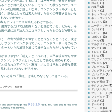
たコンテンツが成功するには、ユーザー側で発展させ膨ら
(1)
おかし
あることが目に見えている。そういった状況なので、ユー
(2)
お菓子
というのは制御が難しくなり、コンテンツフォルダーとし
(1)
ネット
思う。場合によっては素人が描いた全くの落書きみたいな
(3
ネットワーク
しれないのだから。
ネットコンテン
(3)
の祭りにフォーカスが当たるわけである。
モバイル
ユーティリティ
、消費するだけでは面白くないと感じている。だから、キ
(1)
ラジオ
動画作成に注ぎ込んだニコマスといったものなどが作り出
(6)
レビュー
(3)
ロボット
いう二次創作活動が加速するとどうなるかというと、次は
(3)
ノベル
たりブランディングされていく。エンドユーザーそのもの
(
マルチメディア
クターという共通項を通じて好きな人たちがつながってい
(10)
マンガ
(1)
トレンド
(3)
トレカ
築がやりやすい「萌え」というのは、自己表現がやりやす
プリティ☆ブラ
ンテンツ、システムといったことであると纏められる。
(2)
プレゼン
どと括られたアイマス・東方・ボカロはそれに必要な要素
(1)
プログラム
と見れるのではないだろうか。
プログラミング
(1)
ビジュアル
きないと今の「萌え」は楽しめなくなってきている。
(9)
テレビ
(3)
テレビ番組
(4
テクノロジー
コンテンツ
Tweet
デジタルガジェ
(5
フリートーク
(5)
フィギュア
(1)
フェチ
(1)
RSS 2.0
ドール
 this entry through the
feed. You can skip to the end
currently not allowed.
(4)
ニュース
(3
ニコニコ動画