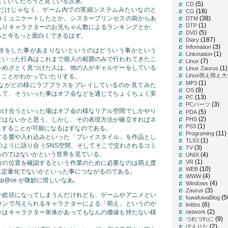
れていくだろうと見ている次第。
(5)
CD
だけじゃなく、ゲーム内での実績システムみたいなのと
(18)
CG
コミュニケートしたとか。シスタープリンセスの前からあ
(38)
DTM
(1)
DTP
入りキャラクターのお兄ちゃん数によるランキングとか、
(5)
DVD
ると今もっと面白くできるはず。
(187)
Diary
(3)
Infomation
較をした事があまりないというのはどういう事かという
(1)
Linkstation
といった行為はこれまで個人の範囲のみで行われてきたこ
(7)
Linux
をめざとく見つけた人は、他の人がギャルゲーをしている
(1)
Linux Zaurus
Linux萌え萌え
うことがわかっていたりする。
(1)
MP3
ながどの様にラブプラスをプレイしているのか見てみた
(9)
OS
して、そういった事はオフ会などを通じてちょくちょく実
(13)
PC
(3)
PCパーツ
つけ合うといった場はオフ会の様なリアル空間でしかやり
(5)
PDA
(2)
ではないかと思う。しかし、その表現方法が確立すればネ
PHS
(1)
PS3
こすることが可能になるはずなのである。
(11)
Programing
する愛や入れ込みといった「プレイスタイル」を作品とし
(1)
TLS3
ivのように語り合うSNS空間、そしてそこで交わされるコミ
(3)
TV
るのではないかという世界を見ている。
(4)
UNIX
(1)
VR
分の位置を確認するという作業のために必要なのは萌え度
(10)
WEB
は定量化でないかといった事につながるのである。
(4)
WWW
sp@ce が微妙に惜しいなあ。
(4)
Windows
(3)
Zaurus
か総括になってしまうんだけれども、ゲームやアニメとい
(5
fuwafuwaBlog
ウンで与えられるキャラクターによる「萌え」というのが
(6)
lmbbs
(2)
今はキャラクター単体があってもなんの価値も持たない様
network
(9)
つれづれに
(2)
ぽえりな