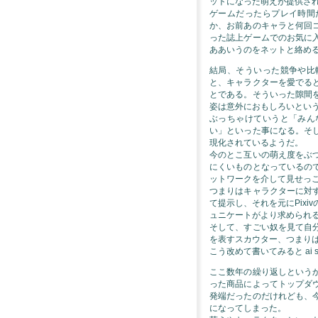
ットになった萌えが提供さ
ゲームだったらプレイ時間
か、お前あのキャラと何回
った誌上ゲームでのお気に
ああいうのをネットと絡め
結局、そういった競争や比
と、キャラクターを愛でる
とである。そういった隙間
姿は意外におもしろいとい
ぶっちゃけていうと「みん
い」といった事になる。そ
現化されているようだ。
今のとこ互いの萌え度をぶ
にくいものとなっているの
ットワークを介して見せっ
つまりはキャラクターに対
て提示し、それを元にPix
ュニケートがより求められ
そして、すごい奴を見て自
を表すスカウター、つまり
こう改めて書いてみると ai 
ここ数年の繰り返しという
った商品によってトップダ
発端だったのだけれども、
になってしまった。