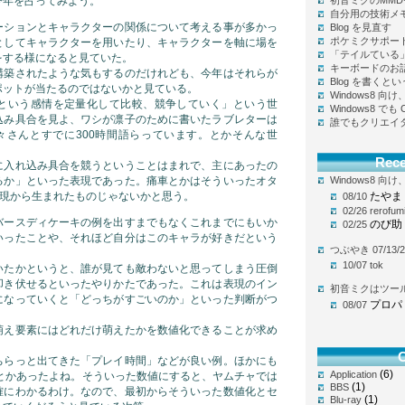
今年を占ってみよう。
初音ミクのMM
自分用の技術メ
ーションとキャラクターの関係について考える事が多かっ
Blog を見直す
ポケミクサポー
としてキャラクターを用いたり、キャラクターを軸に場を
「テイルている
をする様になると見ていた。
キーボードのお
構築されたような気もするのだけれども、今年はそれらが
Blog を書く
ポットが当たるのではないかと見ている。
Windows8 
という感情を定量化して比較、競争していく」という世
Windows8 で
込み具合を見よ、ワシが凛子のために書いたラブレターは
誰でもクリエイ
寧々さんとすでに300時間語らっています。とかそんな世
Rec
に入れ込み具合を競うということはまれで、主にあったの
るか」といった表現であった。痛車とかはそういったオタ
Windows8 
表現から生まれたものじゃないかと思う。
たやま
08/10
02/26
rerofum
バースディケーキの例を出すまでもなくこれまでにもいか
のび助
02/25
いったことや、それほど自分はこのキャラが好きだという
つぶやき 07/13/2
10/07
tok
いたかというと、誰が見ても敵わないと思ってしまう圧倒
叩き伏せるといったやりかたであった。これは表現のイン
初音ミクはツー
になっていくと「どっちがすごいのか」といった判断がつ
プロパ
08/07
萌え要素にはどれだけ萌えたかを数値化できることが求め
C
ちらっと出てきた「プレイ時間」などが良い例。ほかにも
(6)
Application
うとかあったよね。そういった数値にすると、ヤムチャでは
(1)
BBS
確にわかるわけ。なので、最初からそういった数値化とセ
(1)
Blu-ray