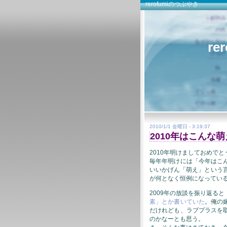
rerofumiのつぶやき
re
2010/1/1 金曜日 - 3:19:37
2010年はこんな萌
2010年明けましておめで
毎年年明けには「今年はこ
いいかげん「萌え」という
が何となく恒例になってい
2009年の放談を振り返ると
素」とか書いていた
。俺の
だけれども、ラブプラスを
のかなーとも思う。