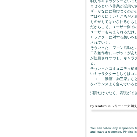
萌えやキャラクターといっ
ませるという作業が必須で
ザーがなにに飛びつくのか
てはやりにくいところだと
ものがもてはやされるかも
だからこそ、ユーザー側で
ユーザーも与えられるだけ
ャラクターに対する想いを
されていく。
そういった、ファン活動と
二次創作者にスポットがあ
が注目されつつも、キャラ
る。
そういったコミュニティ構
いキャラクターもしくはコ
ニコニコ動画「御三家」な
をバランスよく含んでいる
消費だけでなく、表現がで
By
rerofumi
in
フリートーク
,
萌え
You can follow any responses to
and leave a response. Pinging is 