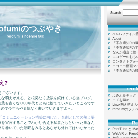
Search
rofumiのつぶやき
3DCGファイル
rerofumi’s hoehoe talk
About
「不在通知Pの
「不在通知Pの
なんか適当に使
ニコゲーのおも
コンタクトフォ
ニコニコ動画マ
「不在通知Pの
え?
rer
とうございます。
ふみふみキック
んな萌えが来る」と根拠なく放談を続けている当ブログ。
コメを噛め
言葉も古くなり00年代とともに捨てていきたいところです
Linux萌え萌え
るので今年もやる気なく書いていきますよ－。
rerofumiのラ
「コミュニケーション構築に向けた、名刺としての萌え要
Re
嫁を宣言することでわかり合える猛者たちといった事なん
取り巻いていた熱狂をみるとあながち外れてはいなかった
PeerTube と Ma
WebVR と Pano