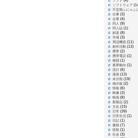
(4)
ソフト
(1
ソフトウェア
不定期ふにゃふ
(3)
仕事
(4)
企業
(9)
同人
(1)
同人誌
(8)
娯楽
(3)
市場
(11)
周辺機器
(13)
創作活動
(2)
携帯
(1)
携帯電話
(1)
格闘
(1)
業界動向
(6)
流行
(13)
漫画
(19)
未分類
(2)
掲示板
(6)
情報
(3)
映像
(8)
映画
(2)
新製品
(15)
文化
(39)
日常
(1)
日常生活
(1)
日記
(7)
書籍
(1)
怪獣
(3)
社会