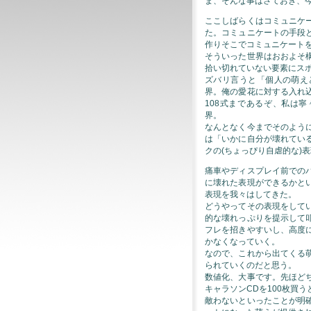
ま、そんな事はさておき、
ここしばらくはコミュニケ
た。コミュニケートの手段
作りそこでコミュニケート
そういった世界はおおよそ
拾い切れていない要素にス
ズバリ言うと「個人の萌え
界。俺の愛花に対する入れ
108式まであるぞ、私は
界。
なんとなく今までそのよう
は「いかに自分が壊れてい
クの(ちょっぴり自虐的な)
痛車やディスプレイ前での
に壊れた表現ができるかと
表現を我々はしてきた。
どうやってその表現をして
的な壊れっぷりを提示して
フレを招きやすいし、高度
かなくなっていく。
なので、これから出てくる
られていくのだと思う。
数値化、大事です。先ほど
キャラソンCDを100枚買
敵わないといったことが明