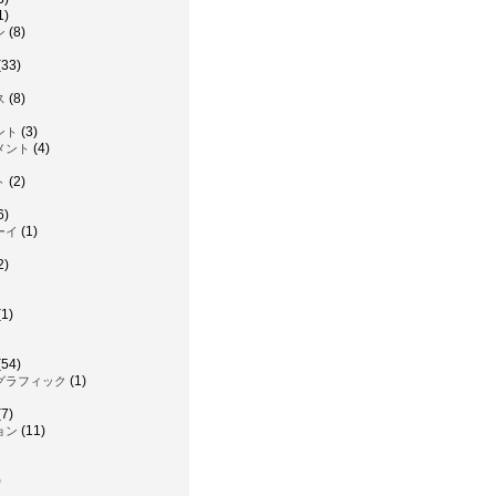
1)
(8)
ン
(33)
(8)
ス
(3)
ント
(4)
メント
(2)
ト
6)
(1)
ーイ
2)
1)
(54)
(1)
グラフィック
7)
(11)
ョン
)