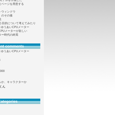
Dモデルを作成した
モページを用意する
トウィンドウ
」のその後
話
という目的について考えてみたり
向け、ゆうあいCPUメーター
も CPUメーターが欲しい
ター時代の終焉
ent comments
向け、ゆうあいCPUメーター
i
000
ルか、キャラクターか
くん
ategories