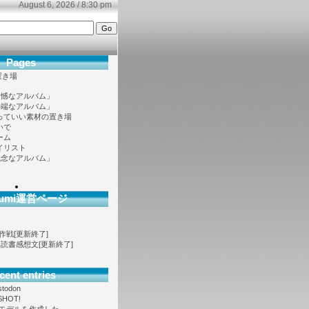
August 6, 2026 / 8:30 pm
Pages
置き場
遺憾なアルバム」
半端なアルバム」
っていい素材の置き場
いで
ーム
イリスト
残念なアルバム」
ofumi運営ページ
大作戦[更新終了]
ノベ読書感想文[更新終了]
cent entries
stodon
SHOT!