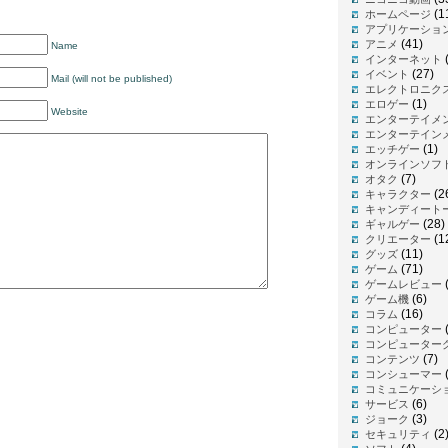
(1
ホームページ
アプリケーショ
(41)
アニメ
Name
インターネット
(27)
イベント
Mail (will not be published)
エレクトロニク
(1)
エロゲー
Website
エンターテイメ
エンターテイン
(1)
エッチゲー
オンラインソフ
(7)
オタク
(2
キャラクター
キャンディート
(28)
ギャルゲー
(1
クリエーター
(11)
グッズ
(71)
ゲーム
(
ゲームレビュー
(6)
ゲーム機
(16)
コラム
コンピューター
コンピューター
(7)
コンテンツ
(
コンシューマー
コミュニケーシ
(6)
サービス
(3)
ジョーク
(2
セキュリティ