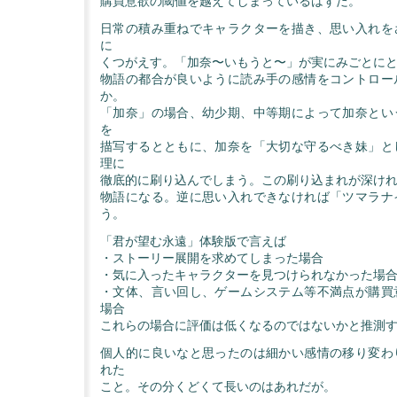
購買意欲の閾値を越えてしまっているはずだ。
日常の積み重ねでキャラクターを描き、思い入れを
に
くつがえす。「加奈〜いもうと〜」が実にみごとに
物語の都合が良いように読み手の感情をコントロー
か。
「加奈」の場合、幼少期、中等期によって加奈とい
を
描写するとともに、加奈を「大切な守るべき妹」と
理に
徹底的に刷り込んでしまう。この刷り込まれが深け
物語になる。逆に思い入れできなければ「ツマラナ
う。
「君が望む永遠」体験版で言えば
・ストーリー展開を求めてしまった場合
・気に入ったキャラクターを見つけられなかった場
・文体、言い回し、ゲームシステム等不満点が購買
場合
これらの場合に評価は低くなるのではないかと推測
個人的に良いなと思ったのは細かい感情の移り変わ
れた
こと。その分くどくて長いのはあれだが。