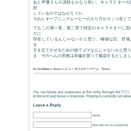
あと声優さんの演技もかなり良い。キャラクターの
担
しているのではなかろうか。
それとオープニングムービーの入り方がカッコ良く
でもこの第一章、第二章で特定のキャラクターに思
ケに
存在しているんじゃないかと思う。極端な話、登場
を
引き立てさせるための捨てゴマなんじゃないかと思
ま、そのへんの邪推は本編を買って確認するとしま
By
rerofumi
in
Diary
,
レビュー
,
ギャルゲー
,
ゲーム
Tweet
RSS 
You can follow any responses to this entry through the
to the end and leave a response. Pinging is currently not allo
Leave a Reply
Name
Mail (will not be published)