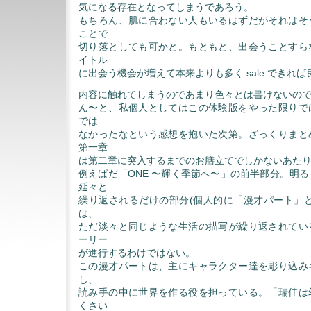
気になる存在となってしまうであろう。
もちろん、肌に合わない人もいるはずだがそれはそ
ことで
切り落としても可かと。もともと、出会うことすら
イトル
に出会う機会が増えて本来よりも多く sale できれ
内容に触れてしまうのであまり色々とは書けないの
ん〜と、私個人としてはこの体験版をやった限りで
では
なかったなという感想を抱いた次第。ざっくりまと
第一章
は第二章に突入するまでのお膳立てでしかないあた
例えばだ「ONE 〜輝く季節へ〜」の前半部分。明
延々と
繰り返されるだけの部分(個人的に「漫才パート」と
は、
ただ淡々と同じような生活の描写が繰り返されてい
ーリー
が進行するわけではない。
この漫才パートは、主にキャラクター達を彫り込み
し、
読み手の中に世界を作る役を担っている。「瑞佳は
くさい