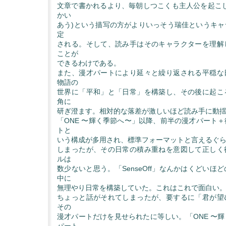
文章で書かれるより、毎朝しつこくも主人公を起こし
かい
あう)という描写の方がよりいっそう瑞佳というキャ
定
される。そして、読み手はそのキャラクターを理解
ことが
できるわけである。
また、漫才パートにより延々と繰り返される平穏な
物語の
世界に「平和」と「日常」を構築し、その後に起こ
角に
研ぎ澄ます。相対的な落差が激しいほど読み手に動
「ONE 〜輝く季節へ〜」以降、前半の漫才パート
トと
いう構成が多用され、標準フォーマットと言えるぐ
しまったが、その日常の積み重ねを意図して正しく
ルは
数少ないと思う。「SenseOff」なんかはくどいほ
中に
無理やり日常を構築していた。これはこれで面白い
ちょっと話がそれてしまったが、要するに「君が望
その
漫才パートだけを見せられたに等しい。「ONE 〜