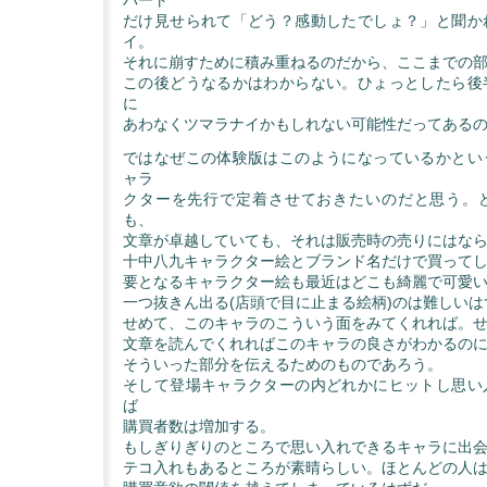
パート
だけ見せられて「どう？感動したでしょ？」と聞か
イ。
それに崩すために積み重ねるのだから、ここまでの
この後どうなるかはわからない。ひょっとしたら後
に
あわなくツマラナイかもしれない可能性だってある
ではなぜこの体験版はこのようになっているかとい
ャラ
クターを先行で定着させておきたいのだと思う。
も、
文章が卓越していても、それは販売時の売りにはな
十中八九キャラクター絵とブランド名だけで買って
要となるキャラクター絵も最近はどこも綺麗で可愛
一つ抜きん出る(店頭で目に止まる絵柄)のは難しいは
せめて、このキャラのこういう面をみてくれれば。
文章を読んでくれればこのキャラの良さがわかるの
そういった部分を伝えるためのものであろう。
そして登場キャラクターの内どれかにヒットし思い
ば
購買者数は増加する。
もしぎりぎりのところで思い入れできるキャラに出
テコ入れもあるところが素晴らしい。ほとんどの人