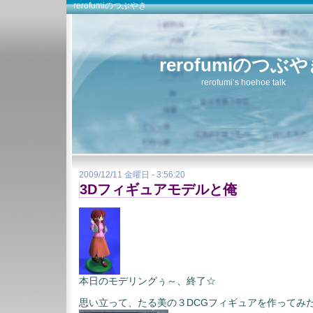
rerofumiのつぶやき
rerofumiのつぶ
rerofumi’s hoehoe talk
2009/12/11 金曜日 - 3:56:20
3Dフィギュアモデルと俺
本日のモデリングぅ～、終了☆
思い立って、たる美の３DCGフィギュアを作ってみ