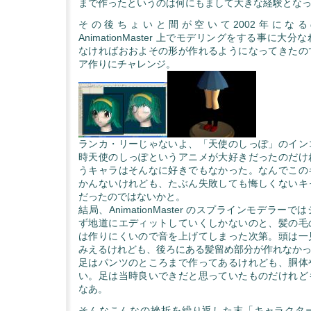
まで作ったというのは何にもまして大きな経験とな
その後ちょいと間が空いて2002年にな
AnimationMaster 上でモデリングをする事に大
なければおおよその形が作れるようになってきたの
ア作りにチャレンジ。
ランカ・リーじゃないよ、「天使のしっぽ」のイン
時天使のしっぽというアニメが大好きだったのだけ
うキャラはそんなに好きでもなかった。なんでこの
かんないけれども、たぶん失敗しても悔しくないキ
だったのではないかと。
結局、AnimationMaster のスプラインモデラー
ず地道にエディットしていくしかないのと、髪の毛
は作りにくいので音を上げてしまった次第。頭は一
みえるけれども、後ろにある髪留め部分が作れなか
足はパンツのところまで作ってあるけれども、胴体
い。足は当時良いできだと思っていたものだけれど
なあ。
そんなこんなの挫折を繰り返した末「キャラクタ