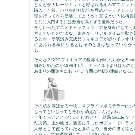
とんどがガレージキットと呼ばれる組み立てキット
購入した後、バリを削り気泡を埋めパーティション
理を行ってから塗装してようやく完成という結構難
と共に入門するには敷居が高すぎる世界だった。
そういったアニメキャラフィギュアを身近にしてくれ
考えていたのだよな。まさか、リアルタイムで動き
るとか、塗装済み完成品フィギュアが超ハイクオリ
にあふれる様になるとはそのときは思っていなか
も。
そんな３DCGフィギュアの世界を作れないかとSha
組み始めたのが1998年1月。テライユキよりほんの
あまりの面倒さにあっという間に挫折の連続となる
その頃を偲ばせる一枚。スプライン系モデラーはシ
じってもいじってもそれが消えないんだよね。
一年くらいいじっていたけれども、結局 Shade で
た次第。上の絵は、適当に作ったボディーでイラス
人形として使っていたときのもの。自分の描く絵と
人形として結構便利していた記憶がある。