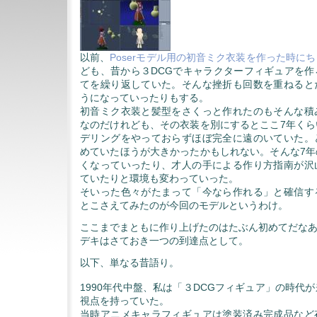
以前、
Poserモデル用の初音ミク衣装を作った時に
ども、昔から３DCGでキャラクターフィギュアを作
てを繰り返していた。そんな挫折も回数を重ねると
うになっていったりもする。
初音ミク衣装と髪型をさくっと作れたのもそんな積
なのだけれども、その衣装を別にするとここ7年くら
デリングをやっておらずほぼ完全に遠のいていた。
めていたほうが大きかったかもしれない。そんな7年
くなっていったり、才人の手による作り方指南が沢
ていたりと環境も変わっていった。
そいった色々がたまって「今なら作れる」と確信す
とこさえてみたのが今回のモデルというわけ。
ここまでまともに作り上げたのはたぶん初めてだな
デキはさておき一つの到達点として。
以下、単なる昔語り。
1990年代中盤、私は「３DCGフィギュア」の時代
視点を持っていた。
当時アニメキャラフィギュアは塗装済み完成品など