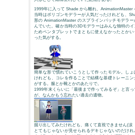
1999年に入って Shade から離れ、AnimationMas
当時はポリゴンモデラーが人気だったけれども、Sha
形の AnimationMaster のスプラインパッチモ
んでいた。確か当時の3Dモデラーはみんな独特のイ
ためペンタブレットでまともに使えなかったとかい
った気がする。
簡単な形で慣れていこうとして作ったモデル。しょ
けれども、コレを作ることで結構な基礎トレーニン
がする。服とか靴とかのあたりで。
1999年末くらいに「最後まで作ってみるぞ」と言
が、なんかもう忘れたい過去の遺物。
掘り出してみたけれども、痛くて直視できません(涙
とてもじゃないが見せられるデキじゃないのだけれ