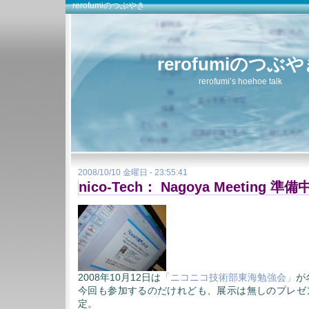
rerofumiのつぶやき
rerofumiのつぶ
rerofumi’s hoehoe talk
2008/10/10 金曜日 - 23:55:41
nico-Tech： Nagoya Meeting 準備
2008年10月12日は
「ニコニコ技術部東海勉強会」
が
今回も参加するのだけれども、展示は無しのプレゼ
定。