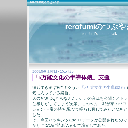
rerofumiのつぶやき
rerofumiのつぶ
rerofumi’s hoehoe talk
2008/9/6 土曜日 - 15:54:25
「♪万能文化の半導体娘」支援
撮影できますPのミクうた
「♪万能文化の半導体娘」
気に入っている楽曲。
氏の音源はQY-70なんだが、かの音源を今聞くとド
な感じがしてしまう次第。このへん、我が家のソフ
ション(＝宝の持ち腐れ)で鳴らし直してみたいなあ
した。
で、今回バッキングのMIDIデータが公開されたの
かりにDAWに読み込ませて演奏してみた。