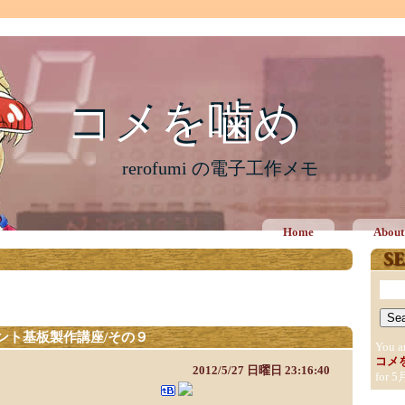
コメを噛め
コメを噛め
rerofumi の電子工作メモ
Home
About
ント基板製作講座/その９
You a
コメ
2012/5/27 日曜日 23:16:40
for 5