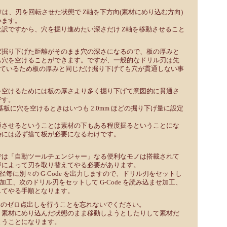
けは、刃を回転させた状態で Z軸を下方向(素材にめり込む方向)
います。
訳ですから、穴を掘り進めたい深さだけ Z軸を移動させること
ば掘り下げた距離がそのまま穴の深さになるので、板の厚みと
も穴を空けることができます。ですが、一般的なドリル刃は先
っているため板の厚みと同じだけ掘り下げても穴が貫通しない事
を空けるためには板の厚さより多く掘り下げて意図的に貫通さ
です。
ント基板に穴を空けるときはいつも 2.0mm ほどの掘り下げ量に設定
通させるということは素材の下もある程度掘るということにな
時には必ず捨て板が必要になるわけです。
では「自動ツールチェンジャー」なる便利なモノは搭載されて
容によって刃を取り替えてやる必要があります。
ドリル径毎に別々の G-Code を出力しますので、ドリル刃をセットし
ませ加工、次のドリル刃をセットして G-Code を読み込ませ加工、
してやる手順となります。
軸のゼロ点出しを行うことを忘れないでください。
、素材にめり込んだ状態のまま移動しようとしたりして素材だ
まうことになります。