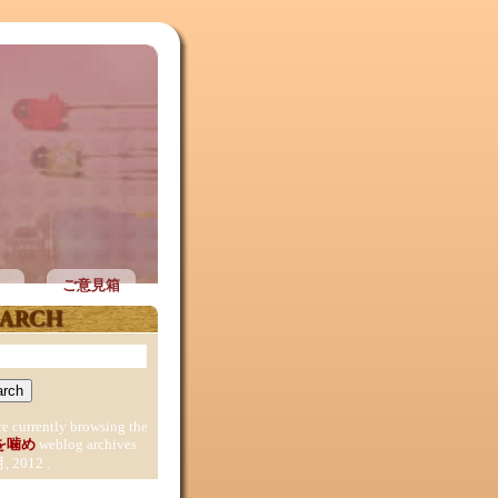
ご意見箱
re currently browsing the
を噛め
weblog archives
月, 2012 .