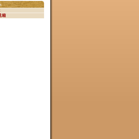
s
t
見箱