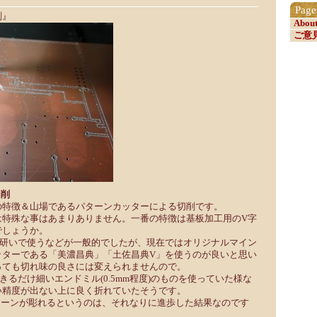
Page
削』
Abou
ご意
切削
の特徴＆山場であるパターンカッターによる切削です。
は特殊な事はあまりありません。一番の特徴は基板加工用のV字
でしょうか。
を研いで使うなどが一般的でしたが、現在ではオリジナルマイン
ッターである「美濃昌典」「土佐昌典V」を使うのが良いと思い
っても切れ味の良さには変えられませんので。
きるだけ細いエンドミル(0.5mm程度)のものを使っていた様な
い精度が出ない上に良く折れていたそうです。
幅でパターンが彫れるというのは、それなりに進歩した結果なのです