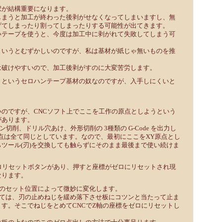
択が結構重要になります。
しまうと加工が終わった後剥がせなくなってしまいますし、無
げてしまったり割ってしまったりする可能性が出てきます。
いテープを使うと、今度は加工中に剥がれて失敗してしまう可
というとむずかしいのですが、私は基材が紙じゃ無いものを推
は破けやすいので、加工後剥がすのに大変苦労します。
」というセロハンテープ基材の奴なのですが、入手しにくいと
のですが、CNCソフト上でここを工作の原点としようという
があります。
パターン切削、ドリル穴あけ、外形切削の 3種類の G-Code を出力し
点は全て同じとしています。なので、最初にここをXY原点とし
ツール(刃)を交換しても触らずにそのまま最後まで使い続けま
ロリセットボタンがあり、押すと座標がゼロにリセットされ現
なります。
刃のセット位置によって微妙に変化します。
いては、刃の止めねじを緩め落下させ板にコツンと当たって止ま
す。そこでねじをとめてCNCでZ軸の座標をゼロにリセットし