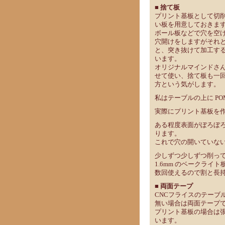
■ 捨て板
プリント基板として切
い板を用意しておきま
ボール板などで穴を空
穴開けをしますがそれ
と、突き抜けて加工す
います。
オリジナルマインドさ
せて使い、捨て板も一
方という気がします。
私はテーブルの上に P
実際にプリント基板を
ある程度表面がぼろぼ
ります。
これで穴の開いていな
少しずつ少しずつ削って
1.6mm のベークライ
数回使えるので割と長
■ 両面テープ
CNCフライスのテーブ
無い場合は両面テープ
プリント基板の場合は
います。