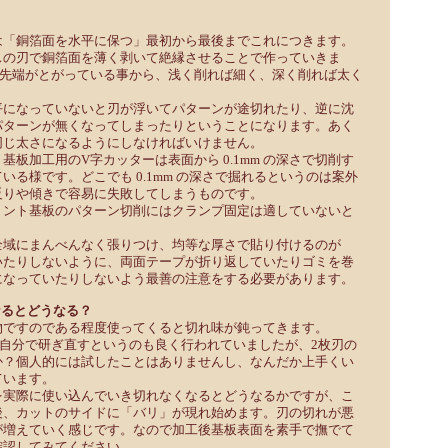
は「銅箔面を水平に保つ」最初から最後までこれにつきます。
スの刃で銅箔面を薄く剥いて絶縁させることで作っていきま
は先端がとがっている事から、浅く削れば細く、深く削れば太く
平になっていないと刃が浮いてパターンが途切れたり、逆に沈
パターンが無くなってしまったりということになります。あく
同じ太さになるようにしなければいけません。
基板加工用のV字カッターは表面から 0.1mm の深さで切削す
いる様です。どこでも 0.1mm の深さで掘れるというのは案外
反りや傾きで容易に失敗してしまうものです。
リント基板のパターン切削にはクランプ固定は適していないと
全域にまんべんなく張りつけ、均等な厚さで貼り付けるのが
いたりしないように、両面テープが折り返していたりゴミを巻
になっていたりしないよう最善の注意をする必要があります。
なるとどうなる？
物ですのである程度使ってくると切れ味が鈍ってきます。
は自分で研ぎ直すというのも良く行われていましたが、2枚刃の
か？個人的には試したことはありませんし、なんだか上手くい
ています。
を実際に使い込んでいき切れなくなるとどうなるかですが、こ
後、カットのサイドに「バリ」が現れ始めます。刃の切れが悪
が増えていく感じです。なので加工後基板表面を素手で撫でて
確認してみてください。