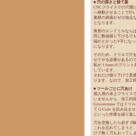
■ 穴の深さと捨て板
CNCフライスでの穴開
へ移動させることで行
素材の表面がゼロ地点な
となります。
角形のエンドミルなら
同じ数値掘り下げるで
端がとがったV字にな
になります。
そのため、ドリルで穴
せてやる必要があるの
私が 1.6mm のプリ
しています。
それだけ掘り下げて貫
ります。なので、加工
■ ツールごとに穴あけ
個人用の卓上フライス
いませんから、加工内
Gynostemma では
て G-Code を読み込
といった作業を繰り返
刃を交換したら必ず Z
これを忘れてしまうと
けで無く刃もおってし