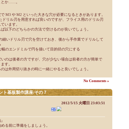
ことか……。
で M3 や M2 といった大きな穴が必要になるときがあります。
m といったドリル刃を用意すれば良いのですが、フライス用のドリル刃
れています。
れば以下のどちらかの方法で空けるのが良いでしょう。
 程度の細いドリル刃で穴を空けておき、後から手作業でドリルして
る
適度な幅のエンドミルで円を描いて目的径の穴にする
ぽいのは後者の方ですが、穴が少ない場合は前者の方が簡単で
ります。
るのは外周切り抜きの時に一緒にやると良いでしょう。
No Comments »
ント基板製作講座/その７
2012/5/15 火曜日 23:03:51
備』
始める前に準備をしましょう。