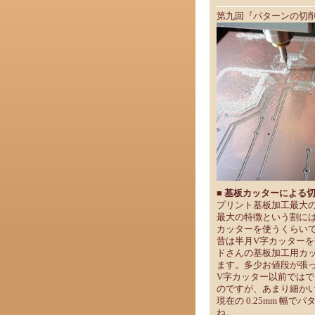
第九回『パターンの切
■ 基板カッターによる
プリント基板加工最大
最大の特徴という割に
カッターを使うくらい
昔は半月V字カッター
ドさんの基板加工用カ
ます。多少お値段が張
V字カッター以前ではで
のですが、あまり細か
現在の 0.25mm 
ね。