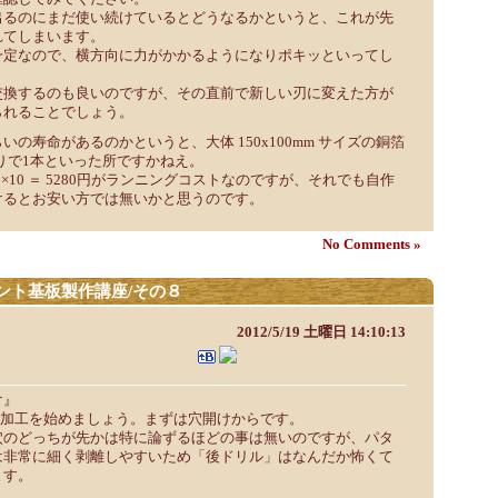
出るのにまだ使い続けているとどうなるかというと、これが先
れてしまいます。
一定なので、横方向に力がかかるようになりポキッといってし
交換するのも良いのですが、その直前で新しい刃に変えた方が
られることでしょう。
の寿命があるのかというと、大体 150x100mm サイズの銅箔
たりで1本といった所ですかねえ。
0円×10 ＝ 5280円がランニングコストなのですが、それでも自作
けるとお安い方では無いかと思うのです。
No Comments »
ント基板製作講座/その８
2012/5/19 土曜日 14:10:13
け』
DEで加工を始めましょう。まずは穴開けからです。
穴のどっちが先かは特に論ずるほどの事は無いのですが、パタ
は非常に細く剥離しやすいため「後ドリル」はなんだか怖くて
ます。