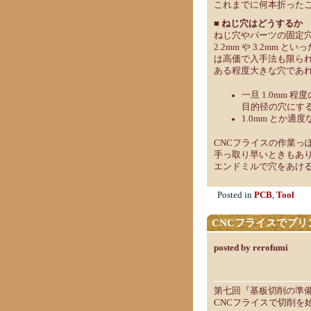
これまでに何本折った
■ ねじ穴はどうするか
ねじ穴やパーツの固定穴
2.2mm や 3.2m
は高価で入手法も限ら
ある程度大きな穴であ
一旦 1.0mm
目的径の穴にす
1.0mm とか
CNCフライスの作業っ
手っ取り早いときもあ
エンドミルで穴をあけ
Posted in
PCB
,
Tool
CNCフライスでプリ
posted by rerofumi
第七回『基板切削の準
CNCフライスで切削を