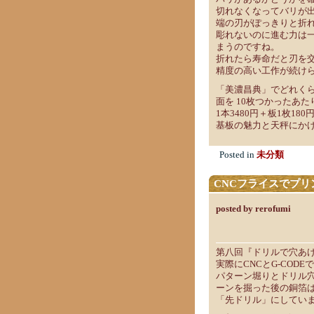
切れなくなってバリが
端の刃がぽっきりと折
彫れないのに進む力は
まうのですね。
折れたら寿命だと刃を
精度の高い工作が続け
「美濃昌典」でどれくらい
面を 10枚つかったあ
1本3480円＋板1枚18
基板の魅力と天秤にか
Posted in
未分類
CNCフライスでプリ
posted by rerofumi
第八回『ドリルで穴あ
実際にCNCとG-CO
パターン堀りとドリル
ーンを掘った後の銅箔
「先ドリル」にしてい