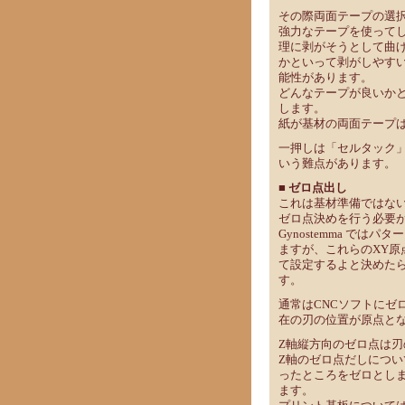
その際両面テープの選
強力なテープを使って
理に剥がそうとして曲
かといって剥がしやす
能性があります。
どんなテープが良いか
します。
紙が基材の両面テープ
一押しは「セルタック
いう難点があります。
■ ゼロ点出し
これは基材準備ではない
ゼロ点決めを行う必要
Gynostemma では
ますが、これらのXY原
て設定するよと決めたら
す。
通常はCNCソフトにゼ
在の刃の位置が原点と
Z軸縦方向のゼロ点は
Z軸のゼロ点だしにつ
ったところをゼロとしま
ます。