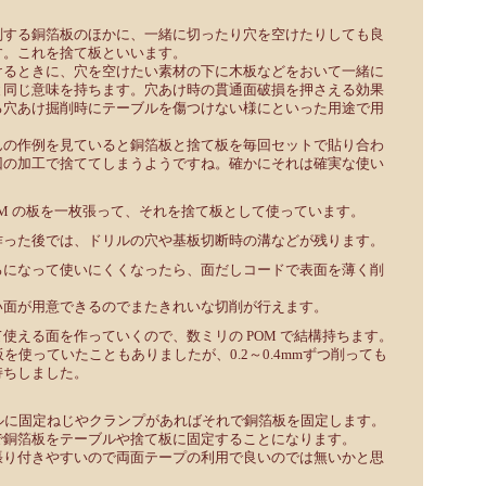
削する銅箔板のほかに、一緒に切ったり穴を空けたりしても良
す。これを捨て板といいます。
けるときに、穴を空けたい素材の下に木板などをおいて一緒に
と同じ意味を持ちます。穴あけ時の貫通面破損を押さえる効果
る穴あけ掘削時にテーブルを傷つけない様にといった用途で用
んの作例を見ていると銅箔板と捨て板を毎回セットで貼り合わ
回の加工で捨ててしまうようですね。確かにそれは確実な使い
OM の板を一枚張って、それを捨て板として使っています。
作った後では、ドリルの穴や基板切断時の溝などが残ります。
ろになって使いにくくなったら、面だしコードで表面を薄く削
い面が用意できるのでまたきれいな切削が行えます。
使える面を作っていくので、数ミリの POM で結構持ちます。
ト板を使っていたこともありましたが、0.2～0.4mmずつ削っても
持ちしました。
ルに固定ねじやクランプがあればそれで銅箔板を固定します。
で銅箔板をテーブルや捨て板に固定することになります。
張り付きやすいので両面テープの利用で良いのでは無いかと思