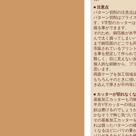
■ 注意点
パターン切削の注意点
パターン切削はフライ
す。V字型のカッター
掘る事ができます。
そのため、銅箔板が水
んで太く掘ってしまい
まで銅箔面のどこでも
市販されているプリント
る事を想定して作られて
難しく、目に見えない
個人的な経験から、プ
思います。
両面テープを加工領域
もちろんそのときに傾
き込んで厚さが不均等
■ カッターが切れなく
基板加工カッターも刃
半月V字カッターの頃
奴は磨げるのでしょう
かなそうで怖じ気づい
その基板加工カッター
れは掘ったパターンの
くなるほどにバリの量
バリがあるかどうかを