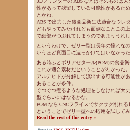
3Dプリンターの ABS などはそのものは
性があって残留している可能性があるた
とかね。
ABS で出力した後食品衛生法適合なウレ
どもやってみたけれども面倒なことこの
で細部がつぶれてしまうのであまりうれ
というわけで、ゼリー型は長年の憧れな
いうほど真面目に追っかけてはいなかっ
ある時ふとポリアセタール(POM)の食品
これが適合素材だということがわかった
アルデヒドが分解して流出する可能性がある
あることが条件。
ぐつぐつ煮るような処理をしなければ大
型ぐらいにはなるかな。
POM なら CNCフライスでサクサク削れ
ということでゼリー型への応用を試して
Read the rest of this entry »