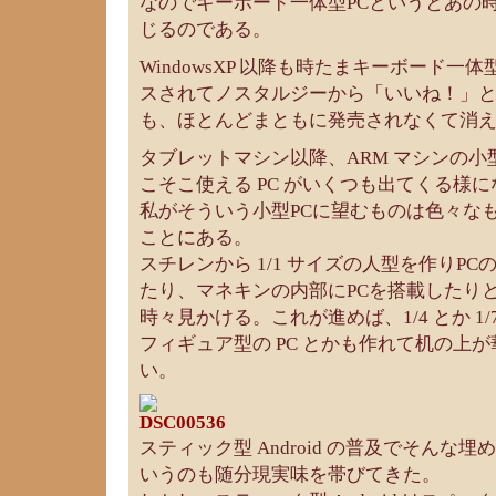
なのでキーボード一体型PCというとあの
じるのである。
WindowsXP 以降も時たまキーボード一
スされてノスタルジーから「いいね！」
も、ほとんどまともに発売されなくて消
タブレットマシン以降、ARM マシンの
こそこ使える PC がいくつも出てくる様
私がそういう小型PCに望むものは色々な
ことにある。
スチレンから 1/1 サイズの人型を作りP
たり、マネキンの内部にPCを搭載したり
時々見かける。これが進めば、1/4 とか 1
フィギュア型の PC とかも作れて机の上
い。
スティック型 Android の普及でそんな
いうのも随分現実味を帯びてきた。