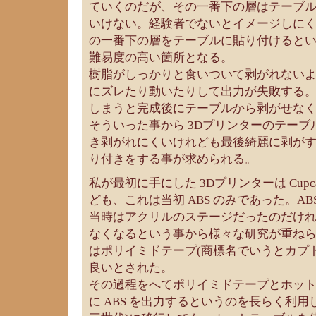
ていくのだが、その一番下の層はテーブ
いけない。経験者でないとイメージしに
の一番下の層をテーブルに貼り付けると
難易度の高い箇所となる。
樹脂がしっかりと食いついて剥がれない
にズレたり動いたりして出力が失敗する
しまうと完成後にテーブルから剥がせな
そういった事から 3Dプリンターのテー
き剥がれにくいけれども最後綺麗に剥が
り付きをする事が求められる。
私が最初に手にした 3Dプリンターは Cupc
ども、これは当初 ABS のみであった。A
当時はアクリルのステージだったのだけ
なくなるという事から様々な研究が重ね
はポリイミドテープ(商標名でいうとカプ
良いとされた。
その過程をへてポリイミドテープとホッ
に ABS を出力するというのを長らく利用してき