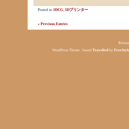
Posted in
3DCG
,
3Dプリンター
« Previous Entries
Relea
WordPress Theme : based
Travelled
by
FreeStyle