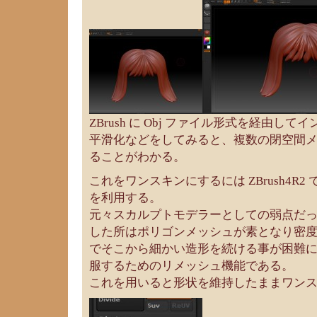
ZBrush に Obj ファイル形式を経由し
平滑化などをしてみると、複数の閉空間
ることがわかる。
これをワンスキンにするには ZBrush4R2 で
を利用する。
元々スカルプトモデラーとしての弱点だ
した所はポリゴンメッシュが素となり密
でそこから細かい造形を続ける事が困難
服するためのリメッシュ機能である。
これを用いると形状を維持したままワン