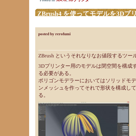
Posted in
3DCG
,
3Dプリンター
ZBrush4 を使ってモデルを3
ンにする手順
posted by rerofumi
ZBrush というそれなりなお値段するツ
3Dプリンター用のモデルは閉空間を構成
る必要がある。
ポリゴンモデラーにおいてはソリッドモ
ンメッシュを作ってそれで形状を構成し
る。