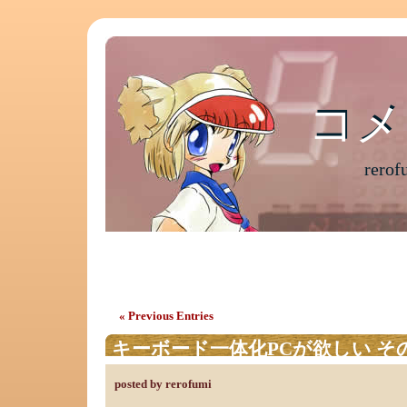
コメ
コメ
rer
Archive for the ‘3Dプリンター’ Cate
« Previous Entries
キーボード一体化PCが欲しい そ
posted by rerofumi