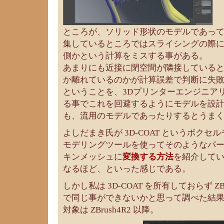
ところが、ソリッド形状のモデルであっ
集しているところではスライシングの際
側かという計算をミスする事がある。
あまりにも近接に閉空間が隣接している
か離れているのかが計算誤差で判断に失
ということを、3Dプリンターエンジニア
る事でこれを回避するようにモデルを設
も、流用のモデルであったりするとうま
よしだまき氏が 3D-COAT というボクセ
モデリングツールを使ってそのようなパ
キンメッシュに
変換する方法
を紹介して
なるほど、といった感じである。
しかし私は 3D-COAT を所有しておらず ZBr
で同じ事ができないかと思って調べた結
対象は ZBrush4R2 以降。