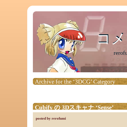
コメ
コメ
rer
Archive for the ‘3DCG’ Category
Cubify の 3Dスキャナ ‘Sense’
posted by rerofumi