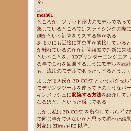
る。
ところが、ソリッド形状のモデルであっ
集しているところではスライシングの際
側かという計算をミスする事がある。
あまりにも近接に閉空間が隣接している
か離れているのかが計算誤差で判断に失
ということを、3Dプリンターエンジニア
る事でこれを回避するようにモデルを設
も、流用のモデルであったりするとうま
よしだまき氏が 3D-COAT というボクセ
モデリングツールを使ってそのようなパ
キンメッシュに
変換する方法
を紹介して
なるほど、といった感じである。
しかし私は 3D-COAT を所有しておらず ZBr
で同じ事ができないかと思って調べた結
対象は ZBrush4R2 以降。