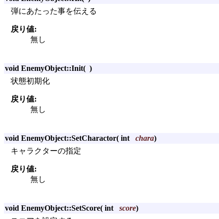
弾にあたった事を伝える
戻り値:
無し
void EnemyObject::Init
(
)
状態初期化
戻り値:
無し
void EnemyObject::SetCharactor
(
int
chara
)
キャラクターの指定
戻り値:
無し
void EnemyObject::SetScore
(
int
score
)