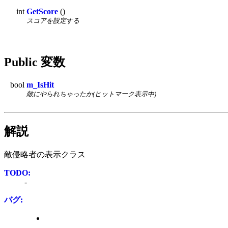
int
GetScore
()
スコアを設定する
Public 変数
bool
m_IsHit
敵にやられちゃったか(ヒットマーク表示中)
解説
敵侵略者の表示クラス
TODO:
-
バグ: