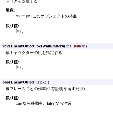
スコアを設定する
引数:
score
[in] このオブジェクトの得点
戻り値:
無し
void EnemyObject::SetWalkPattern
(
int
pattern
)
敵キャラクターの絵を指定する
戻り値:
無し
bool EnemyObject::Tick
(
)
毎フレームごとの作業(生存証明を返すだけ)
戻り値:
true なら移動中、false なら消滅