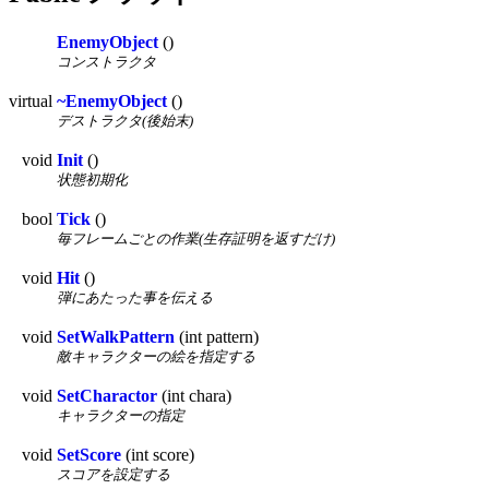
EnemyObject
()
コンストラクタ
virtual
~EnemyObject
()
デストラクタ(後始末)
void
Init
()
状態初期化
bool
Tick
()
毎フレームごとの作業(生存証明を返すだけ)
void
Hit
()
弾にあたった事を伝える
void
SetWalkPattern
(int pattern)
敵キャラクターの絵を指定する
void
SetCharactor
(int chara)
キャラクターの指定
void
SetScore
(int score)
スコアを設定する