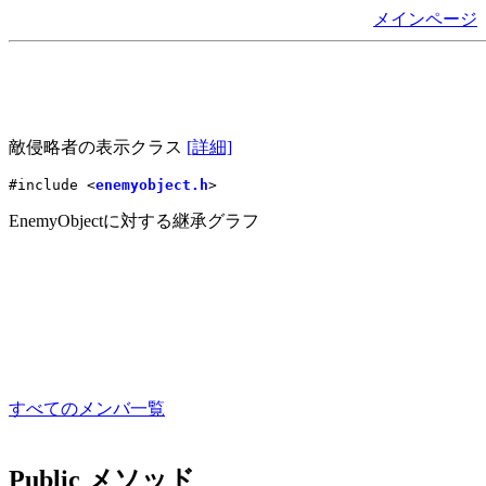
メインページ
敵侵略者の表示クラス
[詳細]
#include <
enemyobject.h
>
EnemyObjectに対する継承グラフ
すべてのメンバ一覧
Public メソッド