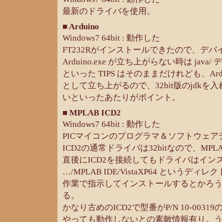
最新のドライバを使用。
■ Arduino
Windows7 64bit : 動作した
FT232Rがインストールできたので、デ
Arduino.exe が立ち上がらない時は jav
といった TIPS はそのままだけれども、Arduino
として立ち上がるので、32bit版のjdk
いといったあたりがポイント。
■ MPLAB ICD2
Windows7 64bit : 動作した
PICマイコンのプログラマ＆ソフトウェア
ICD2の通常ドライバは32bitなので、MP
直後にICD2を接続してもドライバはイン
…/MPLAB IDE/VistaXP64 という
作業で指示してインストールするとかろ
る。
かなり古めのICD2で型番がP/N 10-0031
やっても動作しないとの素敵情報有り。う