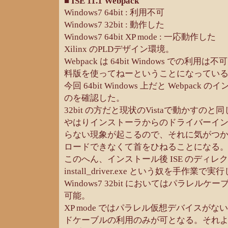
■ ISE 11.1 Webpack
Windows7 64bit : 利用不可
Windows7 32bit : 動作した
Windows7 64bit XP mode : 一応動作した
Xilinx のPLDデザイン環境。
Webpack は 64bit Windows での
料版を使ってねーということになってい
今回 64bit Windows 上だと Webpac
のを確認した。
32bit の方だと現状のVistaで動かすのと
やはりインストーラからのドライバーイ
らない現象が起こるので、それに気がつかな
ロードできなくて首をひねることになる
このへん、インストール後 ISE のディレ
install_driver.exe という奴を手作業
Windows7 32bit においてはパラレル
可能。
XP mode ではパラレル仮想デバイスがな
ドケーブルの利用のみが可となる。それより