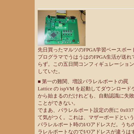
先日買ったマルツのFPGA学習ベースボ
プログラマでうはうはのFPGA生活が送
らず。この五日間コンフィギュレーショ
していた。
■ 第一の難関、増設パラレルポートの罠
Lattice の ispVM を起動してダウン
から始まるのだけれども、自動認識に失
ことができない。
でまあ、パラレルポート設定の所に 0x03
て気がつく。これは、マザーボードとい
パラレルポート時のI/Oアドレスだ。うち
ラレルポートなのでI/Oアドレスが違うは