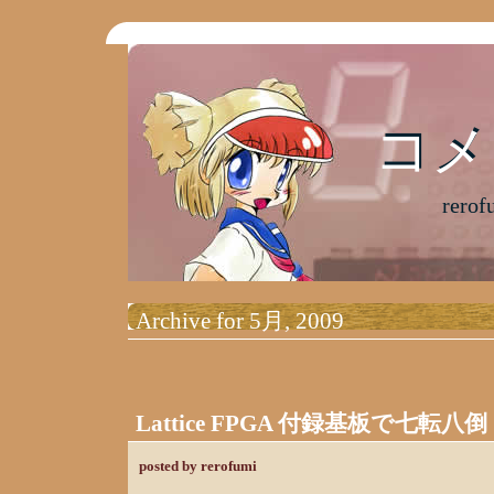
コメ
コメ
rer
Archive for 5月, 2009
Lattice FPGA 付録基板で七転八倒
posted by rerofumi