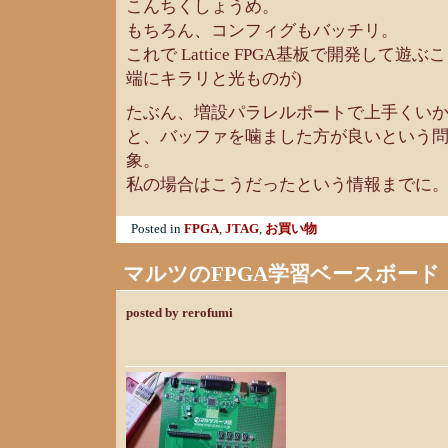
こんちくしょうめ。
もちろん、コンフィグもバッチリ。
これで Lattice FPGA基板で開発して遊
端にキラリと光ものが)
たぶん、増設パラレルポートで上手くい
と、バッファを噛ました方が良いという
象。
私の場合はこうだったという情報までに
Posted in
FPGA
,
JTAG
,
お買い物
マルツのFPGA学習ベースボード
posted by rerofumi