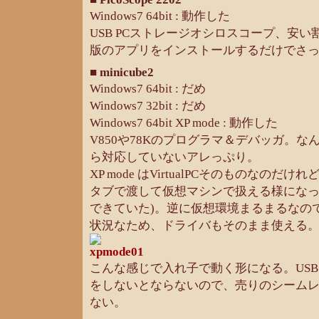
Windows7 64bit : 動作した
USB PCストレージオシロスコープ、安
版のアプリをインストールするだけでさ
■ minicube2
Windows7 64bit : だめ
Windows7 32bit : だめ
Windows7 64bit XP mode : 動作した
V850や78Kのプログラマ＆デバッガ。なん
ら対応していないアレっぷり。
XP mode はVirtualPCそのものなのだ
タブで渡して仮想マシンで扱える様になった
できていた)。逆に仮想環境まるまるなの
状況なため、ドライバもそのまま使える
こんな感じで入れ子で動く形になる。US
をしないとならないので、売りのシーム
ない。