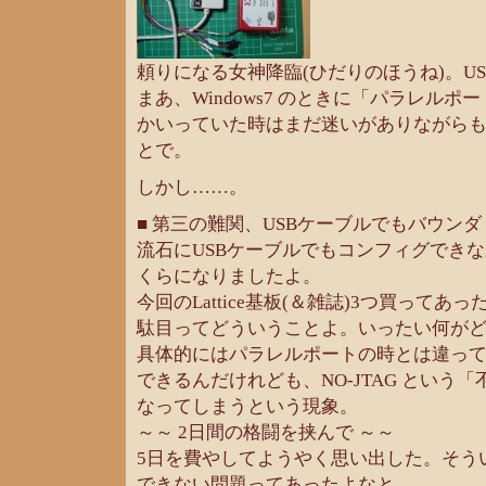
頼りになる女神降臨(ひだりのほうね)。U
まあ、Windows7 のときに「パラレル
かいっていた時はまだ迷いがありながら
とで。
しかし……。
■ 第三の難関、USBケーブルでもバウン
流石にUSBケーブルでもコンフィグでき
くらになりましたよ。
今回のLattice基板(＆雑誌)3つ買ってあ
駄目ってどういうことよ。いったい何が
具体的にはパラレルポートの時とは違っ
できるんだけれども、NO-JTAG という
なってしまうという現象。
～～ 2日間の格闘を挟んで ～～
5日を費やしてようやく思い出した。そう
できない問題ってあったよなと。