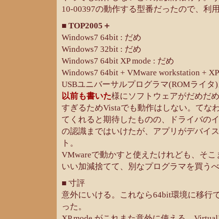
10-00397の動作する型番だったので、
■ TOP2005＋
Windows7 64bit : だめ
Windows7 32bit : だめ
Windows7 64bit XP mode : だめ
Windows7 64bit + VMware workstation + 
USBユニバーサルプログラマ(ROMライタ
以前も書いた
様にソフトウェアがだめだ
すぎるためVistaでも動作はしない。てなわけ
てくれると期待したものの、ドライバの
の認識まではいけたが、アプリがデバイ
ト。
VMwareで動かすと使えたけれども、そ
いい加減捨てて、別なプログラマを買う
■ 寸評
意外にいける。これなら64bit環境に移
った。
XP mode がこれまた意外に使える。Virt