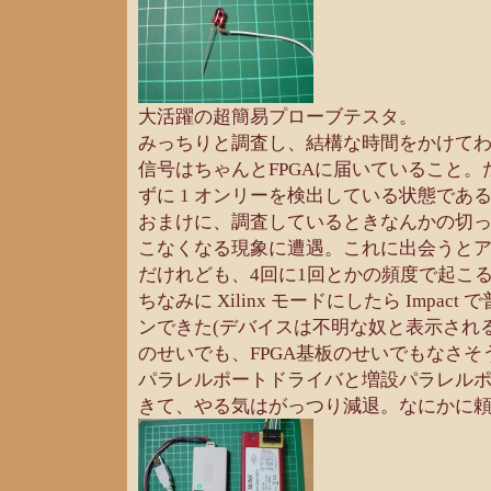
大活躍の超簡易プローブテスタ。
みっちりと調査し、結構な時間をかけてわか
信号はちゃんとFPGAに届いていること。
ずに 1 オンリーを検出している状態であ
おまけに、調査しているときなんかの切
こなくなる現象に遭遇。これに出会うと
だけれども、4回に1回とかの頻度で起こ
ちなみに Xilinx モードにしたら Impac
ンできた(デバイスは不明な奴と表示され
のせいでも、FPGA基板のせいでもなさそ
パラレルポートドライバと増設パラレル
きて、やる気はがっつり減退。なにかに