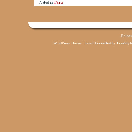
Posted in
Parts
Relea
WordPress Theme : based
Travelled
by
FreeStyle