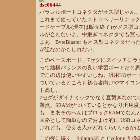
パラレルポートコネクタがオス型じゃん
これまで使っていたストロベリーリナッ
ードケーブル(現在は販売終了)がメス型
ルが合わないよ。中継ぎコネクタでも買
まあ、ByteBlaster もオス型コネクタ
が逆なのかもしれない。
このベースボード、7セグにスイッチにラ
って結構バランスの良い学習ボードだと
でこの辺は使いやすいしね。汎用I/Oポー
ついているところも初心者向けやマイコ
ト高し。
7セグがダイナミックでなく直繋ぎなので
難点。SRAMがついているとかなり汎用
も、まあそのへんはブロックRAMでなん
回路として簡単なのでおまけ的に USBコ
けれども、使える人がどれくらいいるか
この後に続く、Splatan3E と Cyclone