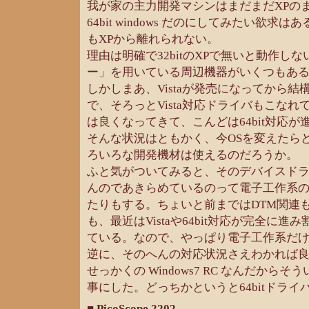
我が家の主力開発マシンはまだまだXPのまま
64bit windows だのにしてみたい欲
もXPから離れられない。
理由は明確で32bitのXPで無いと動作し
ー」を用いている周辺機器がいくつもあ
しかしまあ、Vistaが発売になってから
で、そろっとVista対応ドライバもこなれて
は良くなってきて、こんどは64bit対応
そんな状況はともかく、今OSを変えたら
ろいろな開発機材は使えるのだろうか。
ふと気がついてみると、そのデバイスド
んのであきらめているのって電子工作系
たりもする。ちょいと前まではDTM関連
も、最近はVistaや64bit対応が完全に
ている。なので、やっぱり電子工作系だ
逆に、そのへんの対応状況さえわかれば
せっかくの Windows7 RC なんだから
事にした。どっちかというと64bitドラ
■ PicoScope 2202