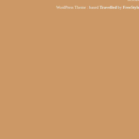
WordPress Theme : based
Travelled
by
FreeStyle