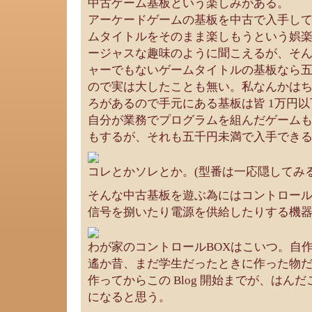
中古ゲーム基板という楽しみがある。
アーケードゲームの基板を中古で入手し
ムタイトルをそのまま楽しもうという娯
ージャスな趣味のように聞こえるが、そ
ャーでもないゲームタイトルの基板なら
ので実は大したことも無い。私なんかは
ろがあるので手元にある基板は皆 1万円
自分が業務でプログラムを組んだゲーム
もするが、それも五千円未満で入手でき
コレとかソレとか。(型番は一応隠してみる
そんな中古基板を遊ぶ為にはコントロール
信号を捌いたり電源を供給したりする機
わが家のコントロールBOXはこいつ。自
遙か昔、まだ学生だったときに作った物
作ってからこの Blog 開始までが、はん
になると思う。