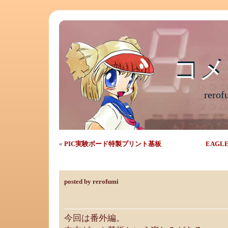
コメ
コメ
rer
«
PIC実験ボード特製プリント基板
EAGL
ゲーム基板のRGB出力
posted by rerofumi
今回は番外編。