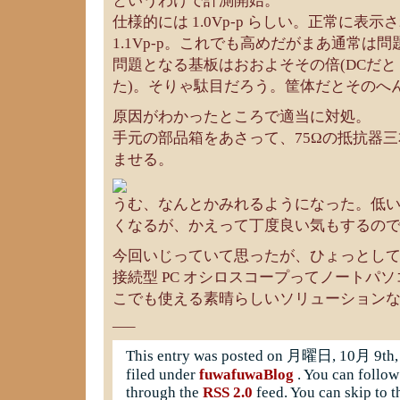
というわけで計測開始。
仕様的には 1.0Vp-p らしい。正常に表
1.1Vp-p。これでも高めだがまあ通常は
問題となる基板はおおよそその倍(DCだと 3
た)。そりゃ駄目だろう。筐体だとそのへ
原因がわかったところで適当に対処。
手元の部品箱をあさって、75Ωの抵抗器三本
ませる。
うむ、なんとかみれるようになった。低
くなるが、かえって丁度良い気もするの
今回いじっていて思ったが、ひょっとして Pico
接続型 PC オシロスコープってノートパ
こでも使える素晴らしいソリューション
—–
This entry was posted on 月曜日, 10月 9th, 
filed under
fuwafuwaBlog
. You can follow
through the
RSS 2.0
feed. You can skip to t