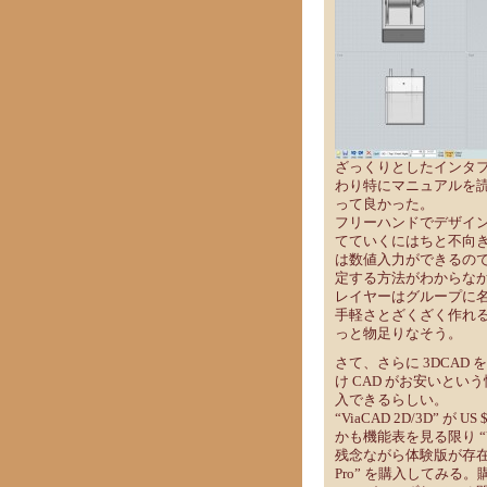
ざっくりとしたインタ
わり特にマニュアルを
って良かった。
フリーハンドでデザイ
てていくにはちと不向
は数値入力ができるの
定する方法がわからな
レイヤーはグループに
手軽さとざくざく作れ
っと物足りなそう。
さて、さらに 3DCAD を
け CAD がお安いという情
入できるらしい。
“ViaCAD 2D/3D” が U
かも機能表を見る限り “V
残念ながら体験版が存在
Pro” を購入してみる。購入時点