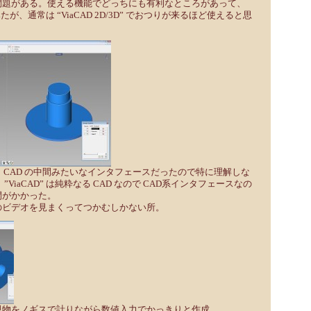
問題がある。使える機能でどっちにも有利なところがあって、
みたが、通常は “ViaCAD 2D/3D” でおつりが来るほど使えると思
ツールと CAD の中間みたいなインタフェースだったので特に理解しな
ViaCAD” は純粋なる CAD なので CAD系インタフェースなの
間がかかった。
のビデオを見まくってつかむしかない所。
現物をノギスで計りながら数値入力でかっきりと作成。