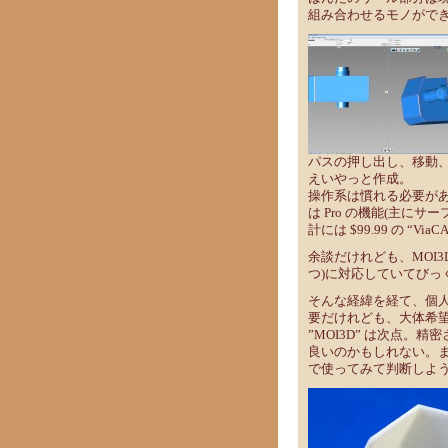
組み合わせるモノがで
パスの押し出し、移動
えいやっと作成。
操作系は慣れる必要が
は Pro の機能(主に
計には $99.99 の “Via
余談だけれども、MOI3D も
つ)に対応していてび
そんな経緯を経て、個人的
要だけれども、大体希
”MOI3D” は次点。
良いのかもしれない。ま
で使ってみて判断しよ