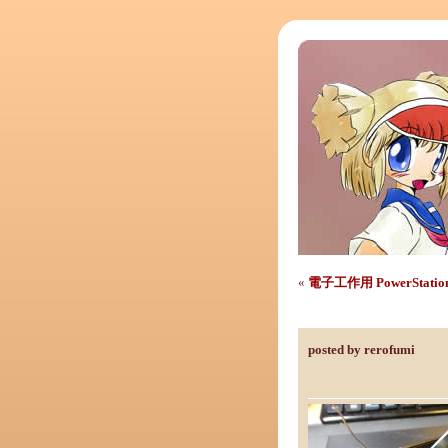
«
電子工作用 PowerStatio
はんだリール台と 3D
posted by rerofumi