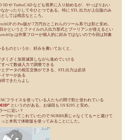
D 3D や TurboCAD なども視界に入り始めるが、やっぱりおい
なかったりして今ひとつである。特に STL 出力が上位版のみ
途としては残念なところ。
SketchUP の Pro版が 7万円台とこれらのツール系では割と安め。
と駄目かというとファイルの入出力形式とブーリアンが使えるとい
etchUp は作業フローが個人的に好みではないので今回は対象
いるものというか、好みを書いておくと、
でざくざく加算減算しながら進めていける
どすべて数値入力で調整できる
とデータの相互交換ができる、STL出力は必須
レイヤーがある
納得できたらよし
CNCフライスを使っている人たちの間で割と使われている
I3D”
というのがある。お値段も US $295 と安め。
デラーに近い？
ーでやってこれていたので NURBS系じゃなくてもーと避けて
ょっと本気で体験版を使ってみることにした。