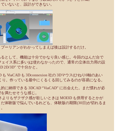
きていないと、設計ができない。
、ブーリアンがわかってしまえば後は設計するだけ。
あるとして、機能は十分でかなり良い感じ。今回のはんだ台で
サーフェイス系に多い)は使わなかったので、通常の立体出力用の設
CAD 2D/3D” で十分かと。
 ViaCAD も 3Dconnexion 社の 3Dマウス(ひねり6軸のあい
っくり。作っている最中にくるくる回してみるのが容易になる。
に納得できる 3DCAD “ViaCAD” に出会えた。まだ慣れが必
望を満たせそうな感じ。
精密さよりもザクザク感が欲しいときは MOI3D も併用するとかが
だ体験版で悩んでいるれども、体験版の期限(30日)が切れるま
う。