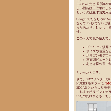
このへんだと 図脳RAPI
しい機能は上位版にしか
というのは立体出力用
Google でおなじみの 
なんで Pro版でない
ったあたり。しかし、Sk
外。
このへんで私の望んで
ブーリアン演算
サイズや位置な
ポリゴンモデラー
三面図ビューと
あとは操作系で
といったところ。
さて、3Dプリンターや
NURBS モデラーに
”MO
3DCAD というよりモ
これまでポリゴンモデラ
いたのだけれども、ち