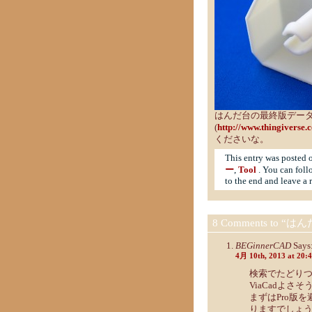
はんだ台の最終版データにつ
(
http://www.thingiverse
くださいな。
This entry was posted
ー
,
Tool
. You can foll
to the end and leave a 
8 Comments to 
BEGinnerCAD
Says
4月 10th, 2013 at 20:
検索でたどり
ViaCadよさ
まずはPro版
りますでしょ