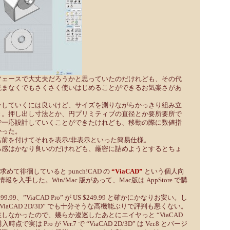
フェースで大丈夫だろうかと思っていたのだけれども、その代
読まなくでもさくさく使いはじめることができるお気楽さがあ
ンしていくには良いけど、サイズを測りながらかっきり組み立
き。押し出し寸法とか、円プリミティブの直径とか要所要所で
で一応設計していくことができたけれども、移動の際に数値指
かった。
名前を付けてそれを表示/非表示といった簡易仕様。
る感はかなり良いのだけれども、厳密に詰めようとするとちょ
求めて徘徊していると punch!CAD の
“ViaCAD”
という個人向
報を入手した。Win/Mac 版があって、Mac版は AppStore で購
S $99.99、”ViaCAD Pro” が US $249.99 と確かにかなりお安い。し
iaCAD 2D/3D” でも十分そうな高機能ぶりで評判も悪くない。
しなかったので、幾らか逡巡したあとにエイヤっと “ViaCAD
で実は Pro が Ver.7 で “ViaCAD 2D/3D” は Ver.8 とバージ