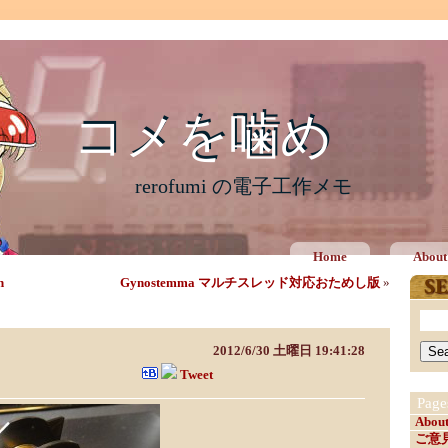
コメを噛め
コメを噛め
rerofumi の電子工作メモ
Home
About
n
Gynostemma マルチスレッド対応おためし版
»
CAD
2012/6/30 土曜日 19:41:28
Tweet
Page
Abou
ご意