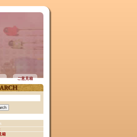
ご意見箱
s
t
見箱