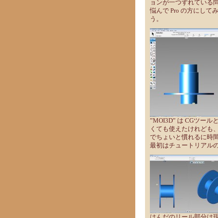
ョンが一つずれている
悩んで Pro の方にして
う。
”MOI3D” は CG
くても使えたけれども、 ”
でちょいと慣れるに時
最初はチュートリアル
はんだのリール部分は