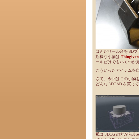
はんだリール台を 3D
斯様な小物は
Thingiver
ールだけでもいくつか
こういったアイテムを自
さて、今回はこの小物
どんな 3DCAD を
私は 3DCG の方から