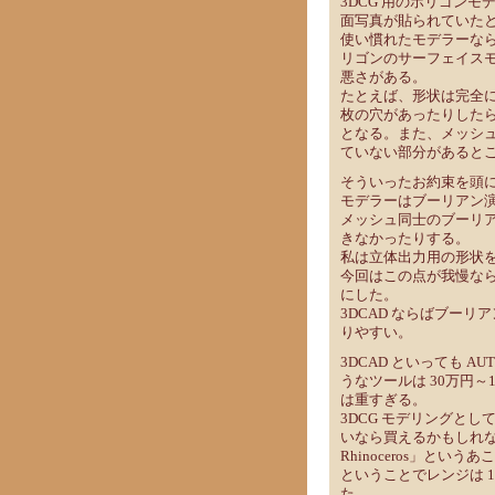
3DCG 用のポリゴンモ
面写真が貼られていた
使い慣れたモデラーな
リゴンのサーフェイスモ
悪さがある。
たとえば、形状は完全
枚の穴があったりした
となる。また、メッシ
ていない部分があると
そういったお約束を頭
モデラーはブーリアン
メッシュ同士のブーリ
きなかったりする。
私は立体出力用の形状
今回はこの点が我慢ならな
にした。
3DCAD ならばブー
りやすい。
3DCAD といっても AUT
うなツールは 30万円
は重すぎる。
3DCG モデリングとして
いなら買えるかもしれ
Rhinoceros」と
ということでレンジは 
た。