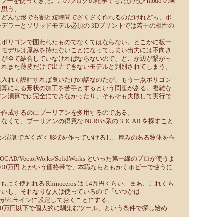
デラーを使ってきた。このブログの記事でもたびたび modo の画
と思う。
らどんな形でも割と短時間でざくざく作れるのだけれども、ポ
デラーとソリッドモデル必須の 3Dプリントでは若干の相性の
にポリゴンで囲われたものでなくてはならない。どこかに板一
らモデルは厚みを持たないことになってしまい出力には不向き
ュが全て結合していなければならないので、どこか辺が繋がっ
これまた薄皮だけで出力できないモデルと判別されてしまう。
に入れて設計すれば良いだけの話なのだが、もう一点ポリゴン
演算による形状の加工を苦手とするという問題がある。複雑な
アン演算では完全にできなかったり、そもそも失敗して実行で
を作成するのにブーリアンを多用するのである。
くて、ブーリアンの得意な NURBS系の 3DCAD を探すこと
リアン演算でざくざく形状を作っていけるし、厚みのある物体を作
OCAD/VectorWorks/SolidWorks といった第一線のプロが使うよ
～100万円 とかいう価格帯で、本職ならともかくホビーで使うに
もよく使われる Rhinoceros は 14万円くらい。まあ、これくら
ないし、それなりな人は使っているので「いつかは
いうあこがれラインに設定しておくことにする。
10万円以下で個人的に馴染むツール、という条件で探し始め