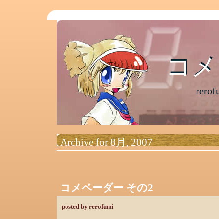
コメ
コメ
rer
Archive for 8月, 2007
コメベーダー その2
posted by rerofumi