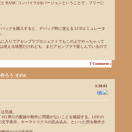
と BASIC コンパイラがβバージョンということで、フリーに
じ。
パックを購入すると、デバッグ時に使える LCDエミュレータ
る。
気に入りでアセンブラプロジェクトでもこの上でやっちゃって
ラは使える状態だけれども、まだアセンブラで楽しんでいるので
。
1 Comment »
ンを作ろう その4
3:38:01
ドは完成。
I/O 周りの配線や動作に問題がないことを確認する。LED の
への文字表示、キーマトリクスの読み込み、といった所を動作さ