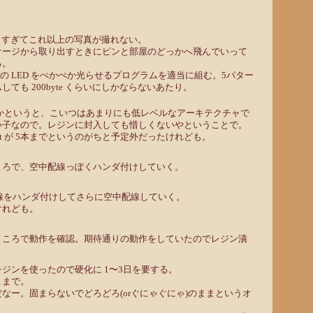
さすぎてこれ以上の写真が撮れない。
ケージから取り出すときにピンと部屋のどっかへ飛んでいって
る。
て 5つの LED をぺかぺか光らせるプログラムを適当に組む。5パター
ても 200byte くらいにしかならないあたり。
9 なのかというと、こいつはあまりにも低レベルなアーキテクチャで
い子なので。レジンに封入しても惜しくないやということで。
tput が 5本までというのがちと予定外だったけれども。
ころで、空中配線っぽくハンダ付けしていく。
ン線をハンダ付けしてさらに空中配線していく。
けれども。
ところで動作を確認。期待通りの動作をしていたのでレジン漬
ジンを使ったので硬化に 1〜3日を要する。
こまで。
なー。固まらないでどろどろ(orぐにゃぐにゃ)のままというオ