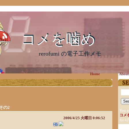
コメを噛め
コメを噛め
rerofumi の電子工作メモ
Home
About
その2
You a
コメ
2006/4/25 火曜日 0:06:52
for 4