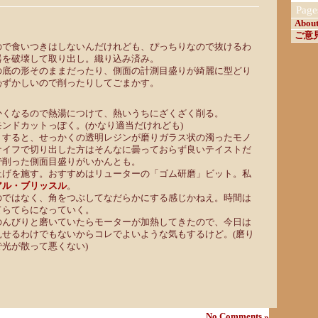
Page
Abou
ご意
ので食いつきはしないんだけれども、ぴっちりなので抜けるわ
器を破壊して取り出し。織り込み済み。
の底の形そのままだったり、側面の計測目盛りが綺麗に型どり
恥ずかしいので削ったりしてごまかす。
かくなるので熱湯につけて、熱いうちにざくざく削る。
ンドカットっぽく。(かなり適当だけれども)
りすると、せっかくの透明レジンが磨りガラス状の濁ったモノ
ナイフで切り出した方はそんなに曇っておらず良いテイストだ
で削った側面目盛りがいかんとも。
上げを施す。おすすめはリューターの「ゴム研磨」ビット。私
アル・ブリッスル
。
のではなく、角をつぶしてなだらかにする感じかねえ。時間は
てらてらになっていく。
のんびりと磨いていたらモーターが加熱してきたので、今日は
見せるわけでもないからコレでよいような気もするけど。(磨り
光が散って悪くない)
No Comments »