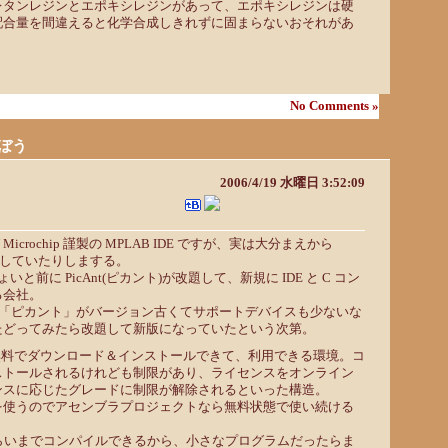
レタンレジンとエポキシレジンがあって、エポキシレジンは硬
配合量を間違えると化学合成しきれずに固まらないおそれがあ
No Comments »
選ぼう
2006/4/19 水曜日 3:52:09
Microchip 謹製の MPLAB IDE ですが、実は大分まえから
していたりしまする。
はちょいと前に PicAnt(ピカント)が改題して、新規に IDE と C コン
る会社。
の日本語版「ピカント」がバージョン古くてサポートデバイスも少ないな
たどってみたら改題して新版になっていたという次第。
E 自体は無料でダウンロード＆インストールできて、利用できる環境。コ
ストールされるけれども制限があり、ライセンスをオンライン
ンスに応じたグレードに制限が解除されるといった構造。
M を使うのでアセンブラプロジェクトなら無料状態で使い続ける
 くらいまでコンパイルできるから、小さなプログラムだったらま