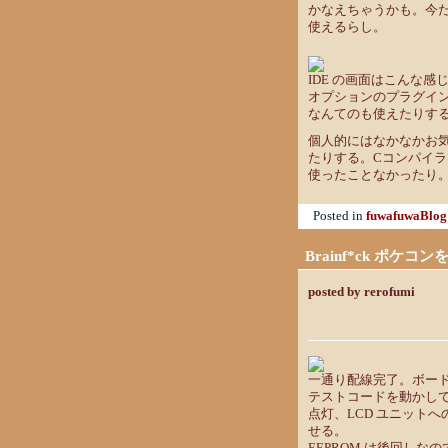
かなえちゃうかも。今だ
使えるらし。
IDE の画面はこんな感
オプションのプラグイン
なんてのも使えたりす
個人的にはなかなかお
たりする。Cコンパイ
使ったことなかったり
Posted in
fuwafuwaBlog
Brainf*ck ポケコ
posted by rerofumi
一通り配線完了。ボー
テストコードを動かして 
点灯、LCD ユニット
せる。