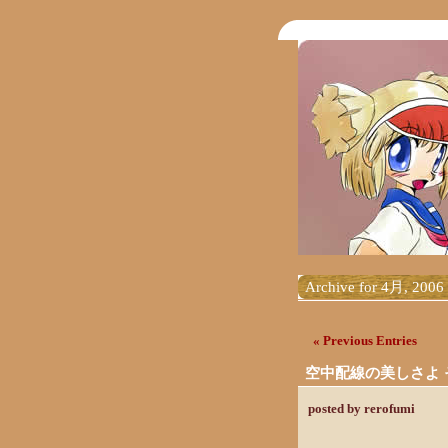
Archive for 4月, 2006
« Previous Entries
空中配線の美しさよ 
posted by rerofumi