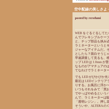
空中配線の美しさよ 
posted by rerofumi
WEB をぐるぐるして
んでフレキシブルケー
と、チップ部品も挟み
ラミネーターというと
ジャーなアイテムだ。そ
としたら？面白そうじ
早速調査して見るも、標
ップ LED は 1.0m
なものがアマチュアの
てなわけでラミネータ
でも LED がぴかぴ
最近は LEDインテリ
りする。お風呂に浮か
いつもそれをみて「買
でやっぱやめるという
んで、ラミネーターは
「透明レジン」。押し
そういや、ALTERA の