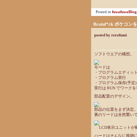
Posted in
fuwafuwaBlog
Brainf*ck ポケコ
posted by rerofumi
ソフトウエアの構想。
モードは
・プログラムエディッ
・プログラム実行
・プログラム保存(予定)
実行は RUN でワーク
部品配置のデザイン。
部品の位置をまず決定。8
裏のリードは全然繋い
LCD表示ユニット
ハードはそんなに複雑