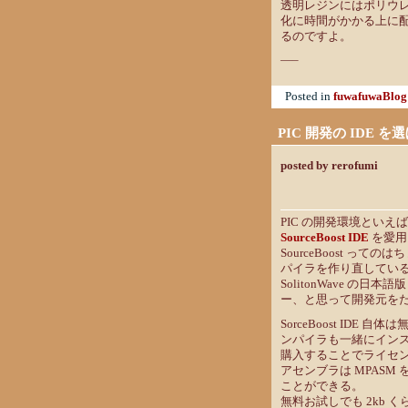
透明レジンにはポリウ
化に時間がかかる上に
るのですよ。
—–
Posted in
fuwafuwaBlog
PIC 開発の IDE を
posted by rerofumi
PIC の開発環境といえば 
SourceBoost IDE
を愛用
SourceBoost っての
パイラを作り直してい
SolitonWave 
ー、と思って開発元を
SorceBoost ID
ンパイラも一緒にイン
購入することでライセ
アセンブラは MPAS
ことができる。
無料お試しでも 2kb