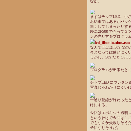
なあ。
まずはチップLED。小
お約束ではあるがパッ
無くしてしまったりす
PIC12F509 でもっ
ンの光り方をプログラムし
led_illumination.asm
なんで PIC12F50
今となっては使いにく
しかし、509 だと Ou
プログラムが出来たと
チップLED にウレタ
写真じゃわかりにくい
一通り配線が終わった
けにする。
今回はエポキシの透明レ
というわけで今回はこ
でもなんか失敗しそうだ
チになりそうだ。