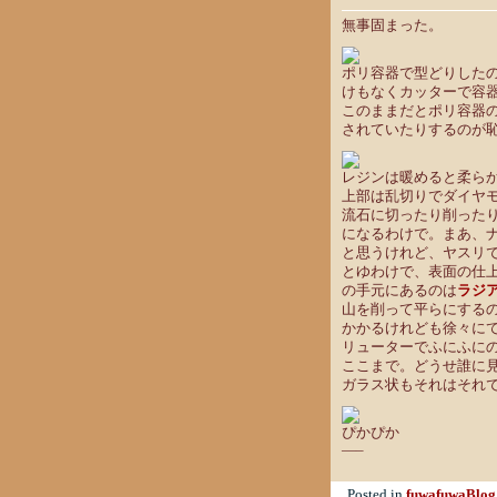
無事固まった。
ポリ容器で型どりした
けもなくカッターで容
このままだとポリ容器
されていたりするのが
レジンは暖めると柔ら
上部は乱切りでダイヤモ
流石に切ったり削った
になるわけで。まあ、
と思うけれど、ヤスリ
とゆわけで、表面の仕
の手元にあるのは
ラジ
山を削って平らにする
かかるけれども徐々に
リューターでふにふに
ここまで。どうせ誰に
ガラス状もそれはそれで
ぴかぴか
—–
Posted in
fuwafuwaBlog