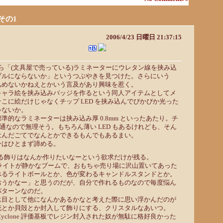
その1
2006/4/23 日曜日 21:37:15
たら「(文具屋で売っている)ラミネーターにウレタン線を挟み込
ブルにならないか」というつぶやきを見つけた。さらにいう
込めないかねえとかいう言及があり興味を惹く。
キャラ絵を挟み込みバッジを作るという同人アイテムとしてメ
こに絵だけじゃなくチップ LED を挟み込んでぴかぴか光った
ゃないか。
準的なラミネーターは挟み込み厚 0.8mm といったあたり。チ
m が普通なので無理そう。もちろん薄い LED もあるけれども、そん
はんだごてでなんとかできるもんでもあるまい。
ーはひとまず諦める。
か光る飾りはなんか作りたいなーという欲求だけが残る。
アライトが静かなブームで、おもちゃ売り場に沢山置いてあった
べるライトボールとか、色が変わるキャンドルスタンドとか。
おうかなー」と思うのだが、自分で作れるものなので毎度悩ん
パターンなのだ。
駄目として他になんかあるかなと考えた際に思い浮かんだのが
花とか貝殻とか封入して飾りにする、クリスタルなあいつ。
 Cyclone 評価基板でレジン封入された奴が無駄に格好良かった