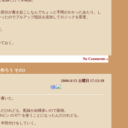
ので配線だけで未確認。
み部分が書き起こしなんでちょっと手間がかかったあたり。し
かったのでプルアップ抵抗を追加してロジックを変更。
更。
いておく。
No Comments »
ンを作ろう その3
2006/4/15 土曜日 17:13:39
を書いた。
んだけれども、配線か結構多いので面倒。
0ピン の 877 を使うことになったんだけれども。
、半田付けをしていく。