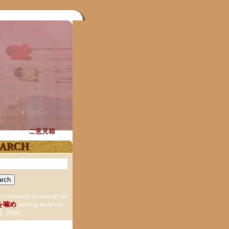
ご意見箱
re currently browsing the
を噛め
weblog archives
月, 2006 .