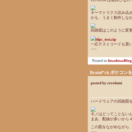
EEPROM は後回しな
キーマトリクス読み込
かも、うまく動作しな
回路図はこのように変
bfpc_test.zip
一応テストコードも置
—–
Posted in
fuwafuwaBlog
Brainf*ck ポケコ
posted by rerofumi
ハードウェアの回路図
モノはどってことない
まあ、配線が多いから 4
この図をながめながら
—–