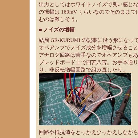
出力としてはホワイトノイズで良い感じなの
の振幅は 160mV くらいなのでそのまま
むのは難しそう。
■ ノイズの増幅
結局 GR-KURUMI の記事に沿う形にな
オペアンプでノイズ成分を増幅させるこ
アナログ回路は苦手なのでオペアンプも
ブレッドボード上で四苦八苦。お手本通
り、非反転増幅回路で組み直したり。
回路や抵抗値をとっかえひっかえしなが