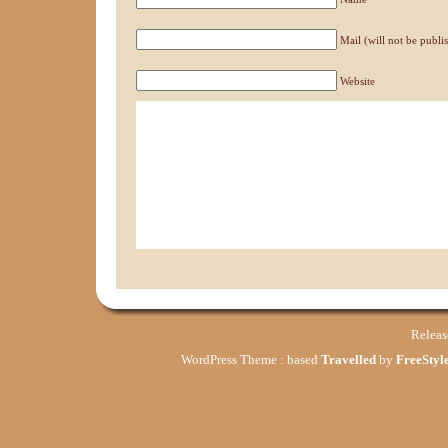
Mail (will not be publi
Website
Relea
WordPress Theme : based
Travelled
by
FreeStyle