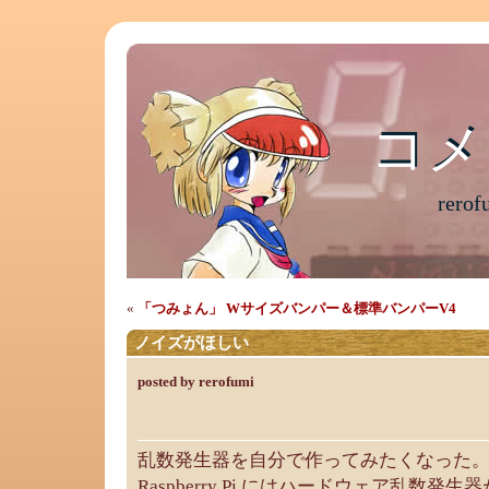
コメ
コメ
rer
«
「つみょん」 Wサイズバンパー＆標準バンパーV4
ノイズがほしい
posted by rerofumi
乱数発生器を自分で作ってみたくなった
Raspberry Pi にはハードウェア乱数