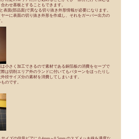
り合わせ基板とすることもできます。
)と表面(部品面)で異なる切り抜き外形情報が必要になります。
イヤーに表面の切り抜き外形を作成し、それをガーバー出力の
す。
面は小さく加工できるので素材である銅箔板の消費をセーブで
実際は切削エリア外のランドに付いてもパターンをほったりし
大外径サイズ分の素材を消費してしまいます。
いものです。
 サイズの信号ビアに 0.4mm～0.5mm のスズメッキ線を適度な