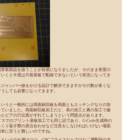
面実装部品を扱うことが容易になりましたが、そのまま密度の
ていくと今度は片面基板で配線できないという状況になってき
にジャンパー線をかける設計で解決できますがその数が多くな
どうしても必要になってきます。
というと一般的には両面銅箔板を両面ともエッチングなりの加
していました。両面銅箔板加工だと、表の加工と裏の加工で厳
いとビアの穴位置がずれてしまうという問題点があります。
イスでのプリント基板加工でも同じ話であり、G-Code生成時の
っくり返す際の原点合わせなど注意をしなければいけない場面
簡単に言うと難しいのですね。
というのを避けつつ、CNCフライスならではな二層配線の方