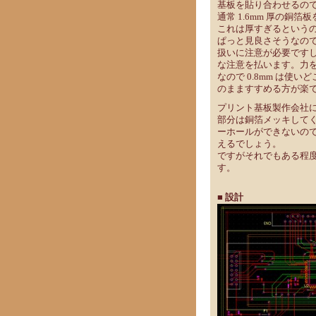
基板を貼り合わせるの
通常 1.6mm 厚の銅箔
これは厚すぎるというの
ぱっと見良さそうなので
扱いに注意が必要です
な注意を払います。力
なので 0.8mm は使
のまますすめる方が楽
プリント基板製作会社に
部分は銅箔メッキして
ーホールができないの
えるでしょう。
ですがそれでもある程
す。
■ 設計