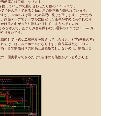
で当然厚さは二倍になります。
板を使っているので貼り合わせたら倍の 3.2mm です。
で半分の厚さである 0.8mm 厚の銅箔板も売られています。
すが、0.8mm 板は薄いため容易に反りが生じます。そのため
し、両面テープでテーブルに固定した後剥がすのにもそれなり
をかけると曲がったり割れたりしてしまうんですよね。
いどころを考えて、あまり厚さを問わない通常の工作では 1.6mm 厚
でやり良いです。
依頼して正式な二層基板を製造してもらうと、ビア(基板の穴)
くれてそこはスルーホールになります。自作基板だとこのスル
であくまで制限付きの簡易二層基板でしかないのは、制限と言
度の二層実装ができるだけで自作の可能性がグンと広がりま