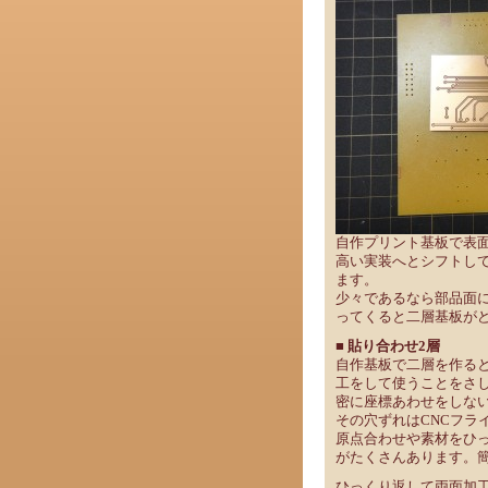
自作プリント基板で表
高い実装へとシフトし
ます。
少々であるなら部品面
ってくると二層基板が
■ 貼り合わせ2層
自作基板で二層を作る
工をして使うことをさ
密に座標あわせをしな
その穴ずれはCNCフラ
原点合わせや素材をひ
がたくさんあります。
ひっくり返して両面加工