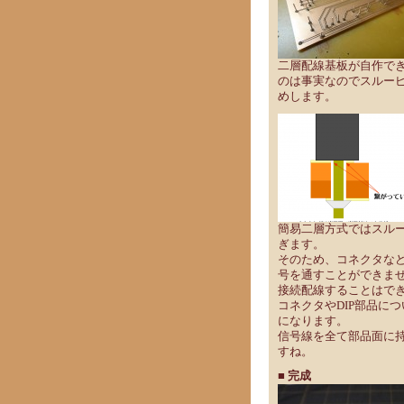
二層配線基板が自作で
のは事実なのでスルー
めします。
簡易二層方式ではスル
ぎます。
そのため、コネクタな
号を通すことができま
接続配線することはで
コネクタやDIP部品に
になります。
信号線を全て部品面に
すね。
■ 完成