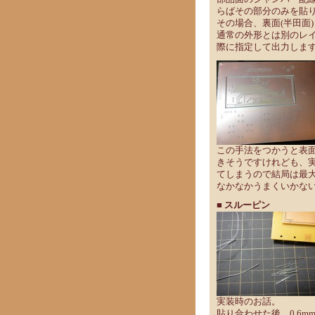
らばその部分のみを貼
その場合、裏面(半田面
通常の外形とは別のレ
際に指定して出力しま
この手法をつかうと表
きそうですけれども、
てしまうので結局は最
なかなかうまくいかな
■ スルーピン
実装時のお話。
貼り合わせた後、0.6mm