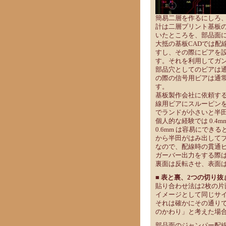
簡易二層を作るにしろ、
計は二層プリント基板
いたところを、部品面
大抵の基板CADでは配
すし、その際にビアを
す。それを利用してガ
部品穴としてのビアは通常
の際の信号用ビアは通常
す。
基板製作会社に依頼す
線用ビアにスルーピン
でランドが小さいと半
個人的な経験では 0.4
0.6mm は容易にでき
から半田がはみ出して
なので、配線時の貫通ビ
ガーバー出力をする際
裏面は反転させ、表面
■ 表と裏、2つの切り抜
貼り合わせ法は2枚の
イメージとして同じサ
それは確かにその通り
のかわり」と考えた場
部品面のジャンパー配