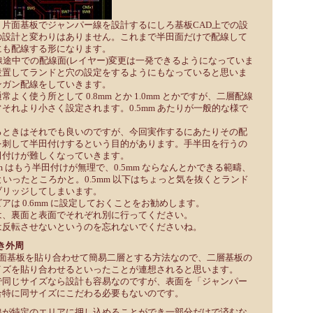
片面基板でジャンパー線を設計するにしろ基板CAD上での設
の設計と変わりはありません。これまで半田面だけで配線して
にも配線する形になります。
線途中での配線面(レイヤー)変更は一発できるようになっていま
設置してランドと穴の設定をするようにもなっていると思いま
ンガン配線をしていきます。
よく使う所として 0.8mm とか 1.0mm とかですが、二層配線
それより小さく設定されます。0.5mm あたりが一般的な様で
るときはそれでも良いのですが、今回実作するにあたりその配
を刺して半田付けするという目的があります。手半田を行うの
田付けが難しくなっていきます。
mm はもう半田付けが無理で、0.5mm ならなんとかできる範疇、
るといったところかと。0.5mm 以下はちょっと気を抜くとランド
ブリッジしてしまいます。
アは 0.6mm に設定しておくことをお勧めします。
は、裏面と表面でそれぞれ別に行ってください。
は反転させないというのを忘れないでくださいね。
き外周
片面基板を貼り合わせて簡易二層とする方法なので、二層基板の
イズを貼り合わせるといったことが連想されると思います。
で同じサイズなら設計も容易なのですが、表面を「ジャンパー
合特に同サイズにこだわる必要もないのです。
線が特定のエリアに押し込めることができ一部分だけで済むな