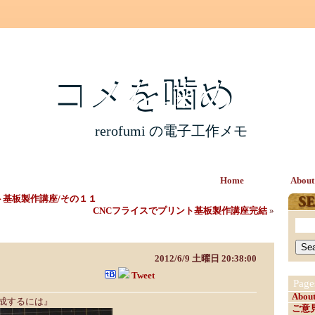
コメを噛め
コメを噛め
rerofumi の電子工作メモ
Home
About
ト基板製作講座/その１１
CNCフライスでプリント基板製作講座完結
»
ント基板製作講座/その１２
2012/6/9 土曜日 20:38:00
Tweet
Page
Abou
成するには』
ご意