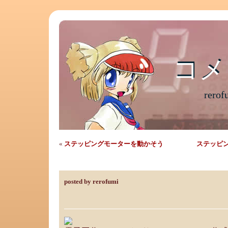
コメ
コメ
rer
«
ステッピングモーターを動かそう
ステッピ
基板の加工どうしてる？
posted by rerofumi