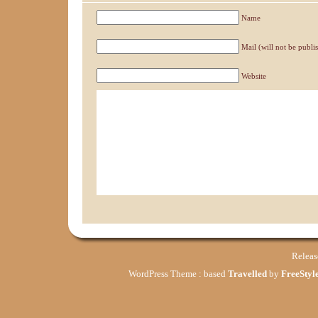
Name
Mail (will not be publi
Website
Relea
WordPress Theme : based
Travelled
by
FreeStyle