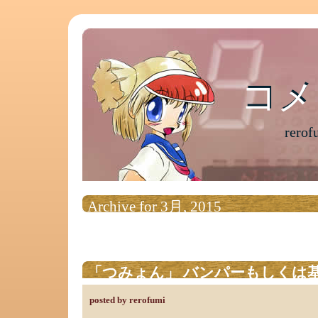
コメ
コメ
rer
Archive for 3月, 2015
「つみょん」 バンパーもしくは
posted by rerofumi