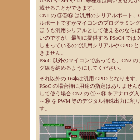
UART や SPI や I2C 等種類は問いませ
載せることができます。
CN1 の ③⑤⑥ は汎用のシリアルポート、C
ルポートですがマイコンのプログラミングに
ほうも汎用シリアルとして使えるのなら
いのですが、最初に提供する PSoC4 では X
しまっているので汎用シリアルや GPIO 
きません。
PSoC 以外のマイコンであっても、CN2
グ線を納めるようにしてください。
それ以外の 16本は汎用 GPIO となります
PSoC の場合特に用途の指定はありませんが
して使う場合 CN2 の ①～⑧ をアナログ入
～⑭ を PWM 等のデジタル特殊出力に
す。