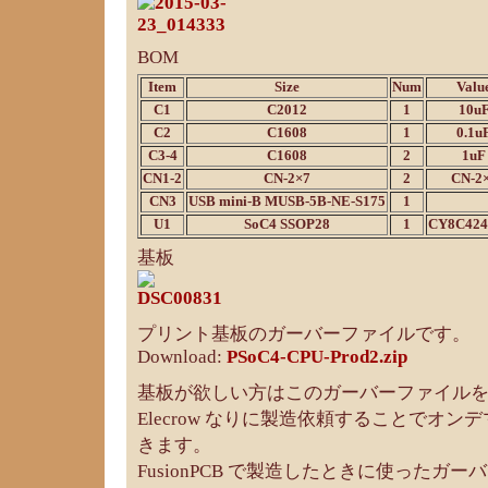
BOM
Item
Size
Num
Valu
C1
C2012
1
10u
C2
C1608
1
0.1u
C3-4
C1608
2
1uF
CN1-2
CN-2×7
2
CN-2
CN3
USB mini-B MUSB-5B-NE-S175
1
U1
SoC4 SSOP28
1
CY8C424
基板
プリント基板のガーバーファイルです。
Download:
PSoC4-CPU-Prod2.zip
基板が欲しい方はこのガーバーファイルを Fus
Elecrow なりに製造依頼することでオ
きます。
FusionPCB で製造したときに使ったガ