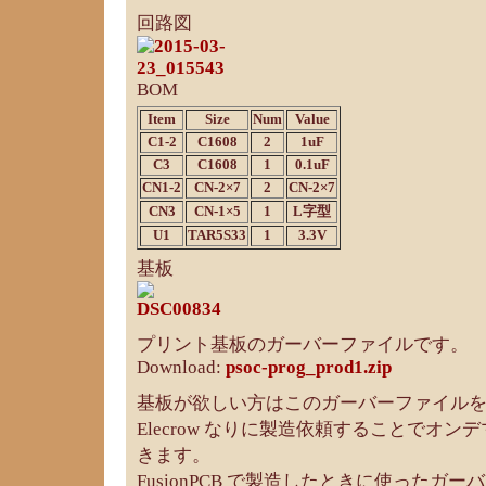
回路図
BOM
Item
Size
Num
Value
C1-2
C1608
2
1uF
C3
C1608
1
0.1uF
CN1-2
CN-2×7
2
CN-2×7
CN3
CN-1×5
1
L字型
U1
TAR5S33
1
3.3V
基板
プリント基板のガーバーファイルです。
Download:
psoc-prog_prod1.zip
基板が欲しい方はこのガーバーファイルを Fus
Elecrow なりに製造依頼することでオ
きます。
FusionPCB で製造したときに使ったガ