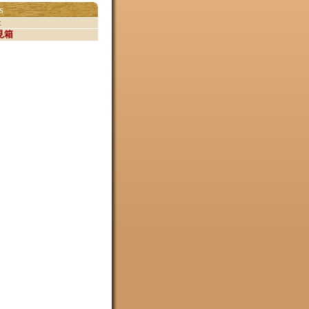
s
t
見箱