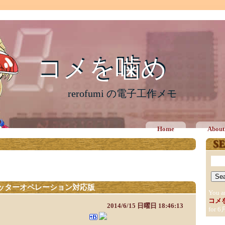
コメを噛め
コメを噛め
rerofumi の電子工作メモ
Home
About
ワンカッターオペレーション対応版
You a
コメ
2014/6/15 日曜日 18:46:13
for 6