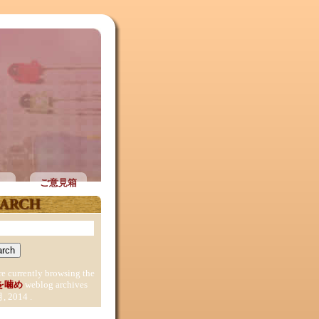
ご意見箱
re currently browsing the
を噛め
weblog archives
月, 2014 .