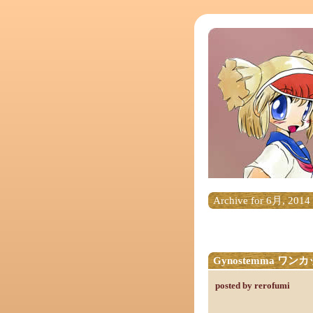
Archive for 6月, 2014
Gynostemma 
posted by rerofumi