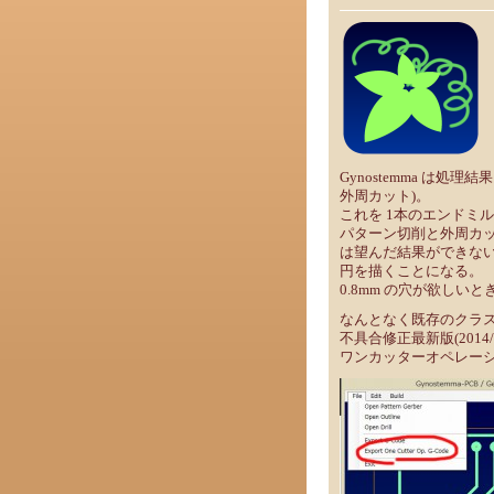
Gynostemma は処理
外周カット)。
これを 1本のエンドミル
パターン切削と外周カッ
は望んだ結果ができな
円を描くことになる。
0.8mm の穴が欲しいと
なんとなく既存のクラ
不具合修正最新版(2014/8
ワンカッターオペレーシ