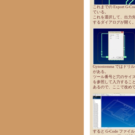
これまでの Export G-Cod
ている。
これを選択して、出力先
するダイアログが開く
Gynostemma で
がある。
ツール番号と穴のサイズ
を参照して入力するこ
あるので、ここで改め
すると G-Code ファ