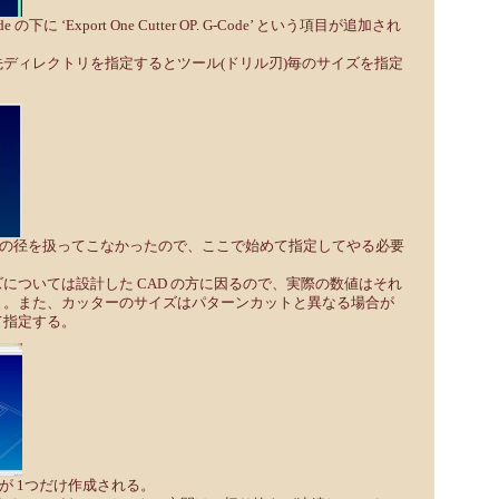
e の下に ‘Export One Cutter OP. G-Code’ という項目が追加され
ディレクトリを指定するとツール(ドリル刃)毎のサイズを指定
。
はドリルの径を扱ってこなかったので、ここで始めて指定してやる必要
については設計した CAD の方に因るので、実際の数値はそれ
と。また、カッターのサイズはパターンカットと異なる場合が
て指定する。
イルが 1つだけ作成される。