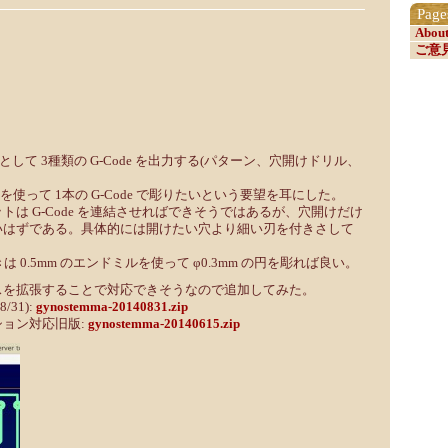
Page
Abou
ご意
結果として 3種類の G-Code を出力する(パターン、穴開けドリル、
を使って 1本の G-Code で彫りたいという要望を耳にした。
トは G-Code を連結させればできそうではあるが、穴開けだけ
いはずである。具体的には開けたい穴より細い刃を付きさして
きは 0.5mm のエンドミルを使って φ0.3mm の円を彫れば良い。
スを拡張することで対応できそうなので追加してみた。
/31):
gynostemma-20140831.zip
ョン対応旧版:
gynostemma-20140615.zip