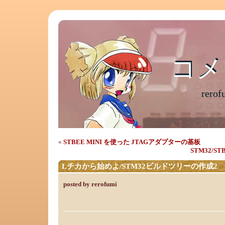
コメ
コメ
rer
«
STBEE MINI を使った JTAGアダプターの基板
STM32/S
Lチカから始めよ/STM32ビルドツリーの作成2
posted by rerofumi