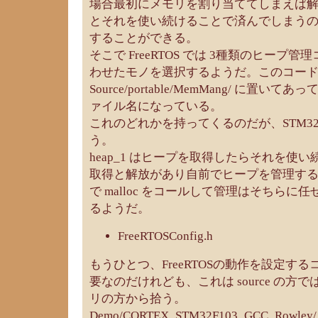
場合最初にメモリを割り当ててしまえば
とそれを使い続けることで済んでしまう
することができる。
そこで FreeRTOS では 3種類のヒープ
わせたモノを選択するようだ。このコー
Source/portable/MemMang/ に置いてあって
ァイル名になっている。
これのどれかを持ってくるのだが、STM32 の
う。
heap_1 はヒープを取得したらそれを使い続
取得と解放があり自前でヒープを管理するタイ
で malloc をコールして管理はそちら
るようだ。
FreeRTOSConfig.h
もうひとつ、FreeRTOSの動作を設定す
要なのだけれども、これは source の方では
リの方から拾う。
Demo/CORTEX_STM32F103_GCC_Ro