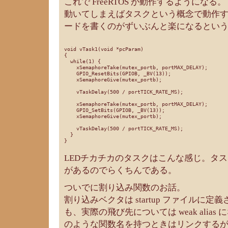
これで FreeRTOS が動作するようになる。
動いてしまえばタスクという概念で動作
ードを書くのがずいぶんと楽になるとい
void vTask1(void *pcParam)

{

  while(1) {

    xSemaphoreTake(mutex_portb, portMAX_DELAY);

    GPIO_ResetBits(GPIOB, _BV(13));

    xSemaphoreGive(mutex_portb);

    vTaskDelay(500 / portTICK_RATE_MS);

    xSemaphoreTake(mutex_portb, portMAX_DELAY);

    GPIO_SetBits(GPIOB, _BV(13));

    xSemaphoreGive(mutex_portb);

    vTaskDelay(500 / portTICK_RATE_MS);

  }

LEDチカチカのタスクはこんな感じ。タスク
があるのでらくちんである。
ついでに割り込み関数のお話。
割り込みベクタは startup ファイルに
も、実際の飛び先については weak alia
のような関数名を持つときはリンクするが、無