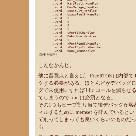
	.word	HardFault_Handler

	.word	MemManage_Handler

	.word	BusFault_Handler

	.word	UsageFault_Handler

	.word	0

	.word	0

	.word	0

	.word	0

	.word	vPortSVCHandler

	.word	DebugMon_Handler

	.word	0

	.word	xPortPendSVHandler

	.word	xPortSysTickHandler

	.word	WWDG_IRQHandler

こんなかんじ。
他に留意点と言えば、FreeRTOS は内部で 
クする必要がある。ほとんどがデバッグ
グで未使用にすれば libc コールを減ら
てしまうので libc は必須となる。
その1つもヒープ割り当て後デバッグが容
ィルするために memset を呼んでいる
て削ってしまっても良いくらいのものだ
も。