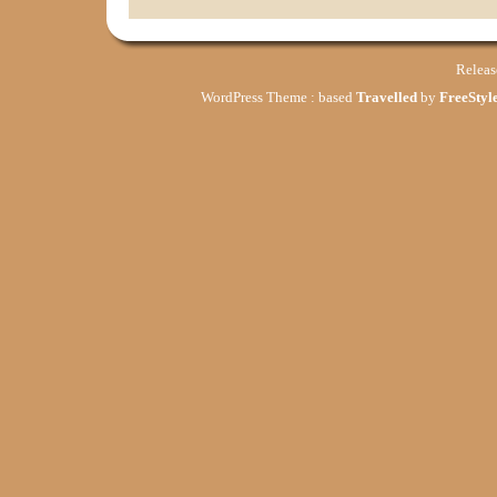
Relea
WordPress Theme : based
Travelled
by
FreeStyle