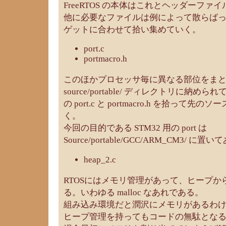
FreeRTOS の本体はこれとヘッダーファ
他に必要なファイルは例によって散らば
ゲットに合わせて拾い集めていく。
port.c
portmacro.h
このほかプロセッサ毎に異なる部位をま
source/portable/ ディレクトリに納
の port.c と portmacro.h を拾って
く。
今回の目的である STM32 用の port は
Source/portable/GCC/ARM_CM3/
heap_2.c
RTOSにはメモリ管理があって、ヒープ
る。いわゆる malloc なあれである。
組み込み環境だと潤沢にメモリがあるわ
ヒープ管理を持ってもコードの無駄とな