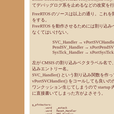
てデバッグログ系を止めるなどの改変を
FreeRTOS のソースは以上の通り。こ
をする。
FreeRTOS を動作させるためには割り込
なくてはいけない。
SVC_Handler → vPortSVCHandle
PendSV_Handler → xPortPendSV
SysTick_Handler → xPortSysTick
左が CMSIS の割り込みベクタラベル名で、左
込みエントリー名。
SVC_Handler() という割り込み関数を
vPortSVCHandler() をコールしても
ワンクッション生じてしまうので startu
に直接書いてしまった方がよさそう。
g_pfnVectors:

	.word	_estack

	.word	Reset_Handler

	.word	NMI_Handler
