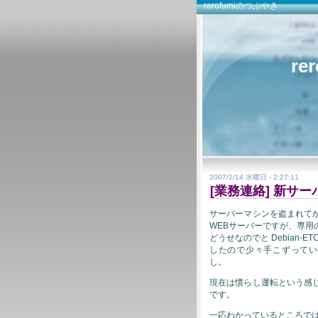
rerofumiのつぶやき
re
2007/2/14 水曜日 - 2:27:11
[業務連絡] 新サ
サーバーマシンを盗まれて
WEBサーバーですが、専用
どうせなのでと Debian-
したので少々手こずっていたあた
し。
現在は慣らし運転という感
です。
一応わかっているところで