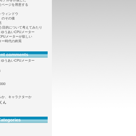
Dモデルを作成した
モページを用意する
トウィンドウ
」のその後
話
という目的について考えてみたり
向け、ゆうあいCPUメーター
も CPUメーターが欲しい
ター時代の終焉
ent comments
向け、ゆうあいCPUメーター
i
000
ルか、キャラクターか
くん
ategories