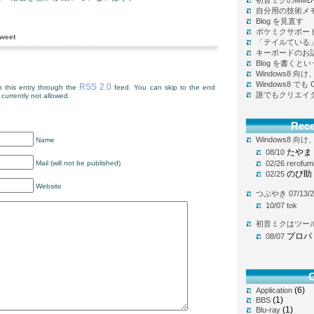
初音ミクのMM
自分用の技術メ
Blog を見直す
ポケミクサポー
weet
「テイルている
キーボードのお
Blog を書く
Windows8 
Windows8 で
RSS 2.0
 this entry through the
feed. You can skip to the end
誰でもクリエイ
currently not allowed.
Rec
Windows8 
Name
たやま
08/10
Mail (will not be published)
02/26
rerofum
のび助
02/25
Website
つぶやき 07/13/2
10/07
tok
初音ミクはツー
プロパ
08/07
C
(6)
Application
(1)
BBS
(1)
Blu-ray