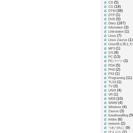
(5)
CD
(18)
CG
(38)
DTM
(1)
DTP
(5)
DVD
(187)
Diary
(3)
Infomation
(1)
Linkstation
(7)
Linux
(1)
Linux Zaurus
Linux萌え萌え
(1)
MP3
(9)
OS
(13)
PC
(3)
PCパーツ
(5)
PDA
(2)
PHS
(1)
PS3
(11)
Programing
(1)
TLS3
(3)
TV
(4)
UNIX
(1)
VR
(10)
WEB
(4)
WWW
(4)
Windows
(3)
Zaurus
(5
fuwafuwaBlog
(6)
lmbbs
(2)
network
(9)
つれづれに
(2)
ぽえりな