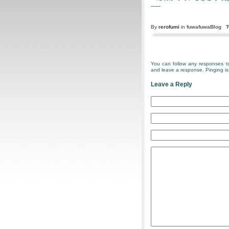
—–
By
rerofumi
in
fuwafuwaBlog
T
You can follow any responses to
and leave a response. Pinging is 
Leave a Reply