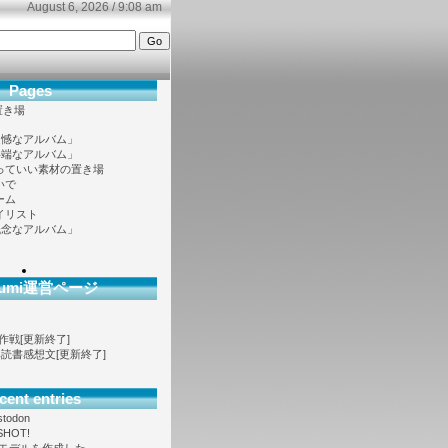
August 6, 2026 / 9:08 am
Pages
置き場
遺憾なアルバム」
半端なアルバム」
っていい素材の置き場
いで
ーム
イリスト
残念なアルバム」
ofumi運営ページ
大作戦[更新終了]
ノベ読書感想文[更新終了]
cent entries
stodon
SHOT!