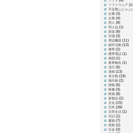
(4)
ソフト
(1
ソフトウェア
不定期ふにゃふ
(3)
仕事
(4)
企業
(9)
同人
(1)
同人誌
(8)
娯楽
(3)
市場
(11)
周辺機器
(13)
創作活動
(2)
携帯
(1)
携帯電話
(1)
格闘
(1)
業界動向
(6)
流行
(13)
漫画
(19)
未分類
(2)
掲示板
(6)
情報
(3)
映像
(8)
映画
(2)
新製品
(15)
文化
(39)
日常
(1)
日常生活
(1)
日記
(7)
書籍
(1)
怪獣
(3)
社会