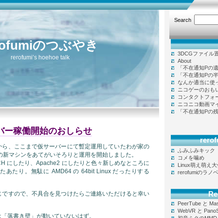
Search
rofumiのつぶやき
3DCGファイル
rerofumi’s hoehoe talk
About
「不在通知Pの
「不在通知Pの
なんか適当に使
ニコゲーのおも
コンタクトフォ
ニコニコ動画マ
「不在通知Pの
ーバー稼働開始のおしらせ
rer
から、ここまで仮サーバーにて暫定運用していたわが家の
ふみふみキック
の新マシンをあてがいそろりと運用を開始しました。
コメを噛め
ETCH にしたり、Apache2 にしたりと色々新しめなところに
Linux萌え萌え
り。無駄に AMD64 の 64bit Linux だったりする
rerofumiのラ
Re
じですので、不具合を見つけたらご連絡いただけると幸い
PeerTube と Ma
WebVR と Pano
は「落書き壁」が動いていないはず。