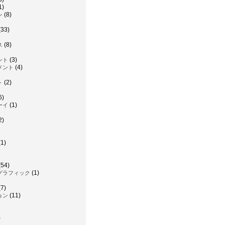
1)
(8)
ン
(33)
(8)
ス
(3)
ント
(4)
メント
(2)
ト
6)
(1)
ーイ
2)
1)
(54)
(1)
グラフィック
7)
(11)
ョン
)