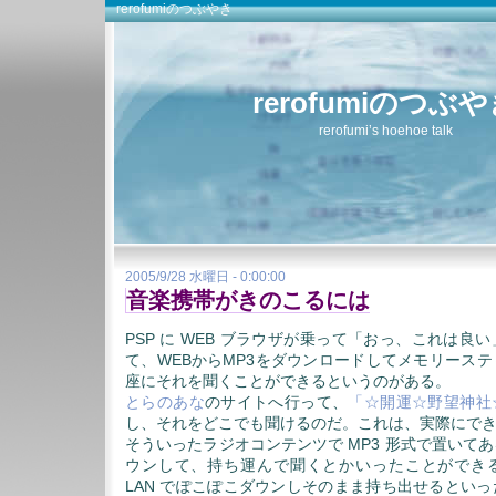
rerofumiのつぶやき
rerofumiのつぶ
rerofumi’s hoehoe talk
2005/9/28 水曜日 - 0:00:00
音楽携帯がきのこるには
PSP に WEB ブラウザが乗って「おっ、これは良
て、WEBからMP3をダウンロードしてメモリース
座にそれを聞くことができるというのがある。
とらのあな
のサイトへ行って、
「☆開運☆野望神社
し、それをどこでも聞けるのだ。これは、実際にで
そういったラジオコンテンツで MP3 形式で置いて
ウンして、持ち運んで聞くとかいったことができ
LAN でぽこぽこダウンしそのまま持ち出せるとい