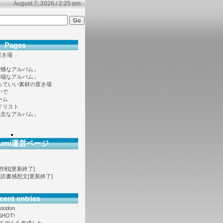
August 7, 2026 / 2:25 pm
Pages
置き場
遺憾なアルバム」
半端なアルバム」
っていい素材の置き場
いで
ーム
イリスト
残念なアルバム」
ofumi運営ページ
大作戦[更新終了]
ノベ読書感想文[更新終了]
cent entries
stodon
SHOT!