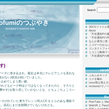
Search
rofumiのつぶやき
3DCGファイル
rerofumi’s hoehoe talk
About
「不在通知Pの
「不在通知Pの
なんか適当に使
ニコゲーのおも
コンタクトフォ
ニコニコ動画マ
「不在通知Pの
す)
rer
マーチに巻き込まれ、最近は本当にテレビアニメも見れな
ふみふみキック
裕がない)状況が続いていました。
コメを噛め
を止めてしまう悪い癖。
Linux萌え萌え
けれどもピーク時ほどではなくなってきたのと、そろりと
rerofumiのラ
を費やす)を取り戻していかないとな、とちょこちょこリハ
Re
いそびれていた東方アレンジ同人CD をとらのあな通販で
PeerTube と Ma
らい。流石にまだ全部聞けていないけれども。
WebVR と Pano