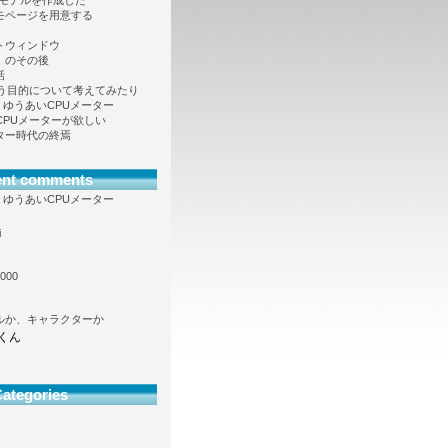
Dモデルを作成した
モページを用意する
トウィンドウ
」のその後
話
という目的について考えてみたり
向け、ゆうあいCPUメーター
も CPUメーターが欲しい
ター時代の終焉
ent comments
向け、ゆうあいCPUメーター
i
000
ルか、キャラクターか
くん
ategories