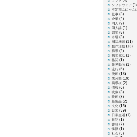
(4)
ソフト
(1
ソフトウェア
不定期ふにゃふ
(3)
仕事
(4)
企業
(9)
同人
(1)
同人誌
(8)
娯楽
(3)
市場
(11)
周辺機器
(13)
創作活動
(2)
携帯
(1)
携帯電話
(1)
格闘
(1)
業界動向
(6)
流行
(13)
漫画
(19)
未分類
(2)
掲示板
(6)
情報
(3)
映像
(8)
映画
(2)
新製品
(15)
文化
(39)
日常
(1)
日常生活
(1)
日記
(7)
書籍
(1)
怪獣
(3)
社会