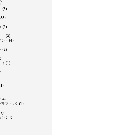
1)
(8)
ン
(33)
(8)
ス
(3)
ント
(4)
メント
(2)
ト
6)
(1)
ーイ
2)
1)
(54)
(1)
グラフィック
7)
(11)
ョン
)