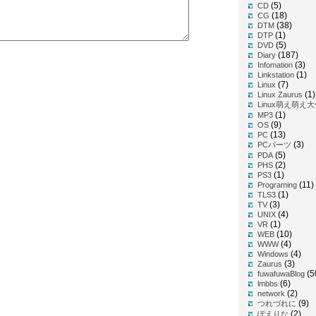
(5)
CD
(18)
CG
(38)
DTM
(1)
DTP
(5)
DVD
(187)
Diary
(3)
Infomation
(1)
Linkstation
(7)
Linux
(1)
Linux Zaurus
Linux萌え萌え
(1)
MP3
(9)
OS
(13)
PC
(3)
PCパーツ
(5)
PDA
(2)
PHS
(1)
PS3
(11)
Programing
(1)
TLS3
(3)
TV
(4)
UNIX
(1)
VR
(10)
WEB
(4)
WWW
(4)
Windows
(3)
Zaurus
(5
fuwafuwaBlog
(6)
lmbbs
(2)
network
(9)
つれづれに
(2)
ぽえりな