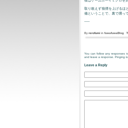
後はゲームボーイミクロを
取り敢えず狼煙を上げるほ
備ということで、裏で燻っ
—–
By
rerofumi
in
fuwafuwaBlog
T
You can follow any responses to
and leave a response. Pinging is 
Leave a Reply