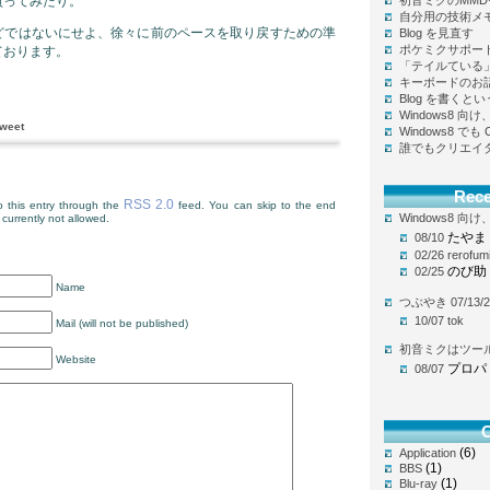
買ってみたり。
初音ミクのMM
自分用の技術メ
どではないにせよ、徐々に前のペースを取り戻すための準
Blog を見直す
ポケミクサポー
ております。
「テイルている
キーボードのお
Blog を書く
Windows8 
weet
Windows8 で
誰でもクリエイ
Rec
RSS 2.0
 this entry through the
feed. You can skip to the end
Windows8 
currently not allowed.
たやま
08/10
02/26
rerofum
のび助
02/25
Name
つぶやき 07/13/2
10/07
tok
Mail (will not be published)
初音ミクはツー
Website
プロパ
08/07
C
(6)
Application
(1)
BBS
(1)
Blu-ray