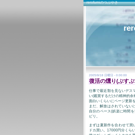
rerofumiのつぶやき
re
2005/9/18 日曜日 - 0:00:00
復活の燻り(ぶすぶ
仕事で最近類を見ないデス
い(鑑賞するだけの精神的余
面白いくらいにページ更新
まだ、解放はされていない
自分のペース(娯楽に時間
ビリ。
まずは夏新作を合わせて買
ドカ買い。17000円分く