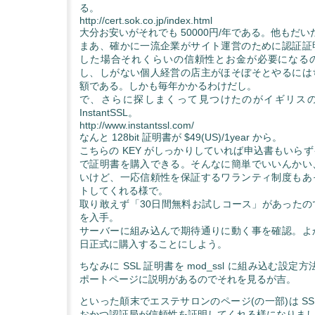
る。
http://cert.sok.co.jp/index.html
大分お安いがそれでも 50000円/年である。他もだ
まあ、確かに一流企業がサイト運営のために認証証
した場合それくらいの信頼性とお金が必要になる
し、しがない個人経営の店主がほそぼそとやるには
額である。しかも毎年かかるわけだし。
で、さらに探しまくって見つけたのがイギリスの企業
InstantSSL。
http://www.instantssl.com/
なんと 128bit 証明書が $49(US)/1year から。
こちらの KEY がしっかりしていれば申込書もいら
で証明書を購入できる。そんなに簡単でいいんかい
いけど、一応信頼性を保証するワランティ制度もあ
トしてくれる様で。
取り敢えず「30日間無料お試しコース」があったの
を入手。
サーバーに組み込んで期待通りに動く事を確認。よ
日正式に購入することにしよう。
ちなみに SSL 証明書を mod_ssl に組み込む設定方法は 
ポートページに説明があるのでそれを見るが吉。
といった顛末でエステサロンのページ(の一部)は SS
おかつ認証局が信頼性を証明してくれる様になりま