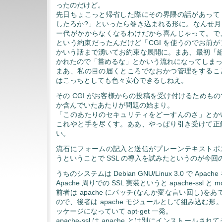
ったのだけど。
先日ちょこっと帰省した際にその界隈の話があって
したろか?」といったら巻き込まれる形に。なんせ月
ー代がかからなくなるわけだから喜んじゃって。で
という約束だったんだけど「CGI を使うのでお前
かいう話まで湧いてお約束な展開に。まあ、最初「組
かれたので「嘗めるな」とかいう流れになってしま
まあ、私の目の届くところでなおかつ管理をするこ
はこっちとしても色々安心できるしねえ。
その CGI がお客様からの投稿を受け付けるためも
か含んでいたあたりが問題の始まり。
「このあたりのセキュリティをどーすんのさ」とか
これやと手を尽くす。ああ、やっぱり引き受けて正
い。
流石にフォームの記入と送信がプレーンテキストポ
うということで SSL の導入を試みたというのが今回
うちのシステムは Debian GNU/Linux 3.0 で Apa
Apache 周りでの SSL 実装というと apache-ssl と m
前者は apache にパッチ(なんか変な言い回し)をあて
ので、後者は apache モジュールとして組み込む形。ど
ッケージになっていて apt-get 一発。
apache-ssl は apache とは別にインストール