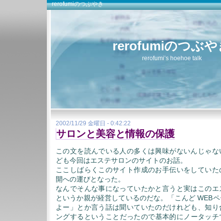
rerofumiのつぶやき
rerofumiのつぶ
rerofumi’s hoehoe talk
2002/11/29 金曜日 - 0:42:22
サロンと美容と情報の保護
この文を読んでいる人の多くは興味がないんじゃな
ども今回はエステサロンのサイトのお話。
ここしばらくこのサイト作成のお手伝いをしていた
開への運びとなった。
なんでそんな事になっていたかと言うと実はこのエ
というか親が経営しているのだな。「こんど WEB
よー」とか言う話は聞いていたのだけれども、知り
ングするということだったので基本的にノータッチ