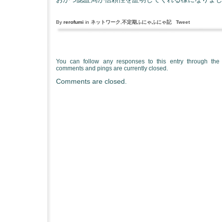
By
rerofumi
in
ネットワーク
,
不定期ふにゃふにゃ記
Tweet
You can follow any responses to this entry through th
comments and pings are currently closed.
Comments are closed.