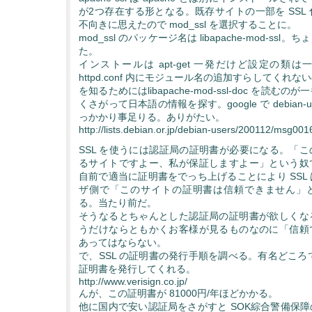
が2つ存在する形となる。既存サイトの一部を SSL
不向きに思えたので mod_ssl を選択することに。
mod_ssl のパッケージ名は libapache-mod-ss
た。
インストールは apt-get 一発だけど設定の類
httpd.conf 内にモジュール名の追加すらしてくれ
を知るためにはlibapache-mod-ssl-doc を読む
くさがって日本語の情報を探す。google で debian-u
っかかり事足りる。ありがたい。
http://lists.debian.or.jp/debian-users/200112/msg001
SSL を使うには認証局の証明書が必要になる。「
るサイトですよー、私が保証しますよー」という奴
自前で適当に証明書をでっち上げることにより SSL
ザ側で「このサイトの証明書は信頼できません」
る。当たり前だ。
そうなるとちゃんとした認証局の証明書が欲しくな
うだけならともかくお客様が見るものなのに「信頼
あってはならない。
で、SSL の証明書の発行手順を調べる。有名どころでは V
証明書を発行してくれる。
http://www.verisign.co.jp/
んが、この証明書が 81000円/年ほどかかる。
他に国内で安い認証局をさがすと SOK綜合警備保