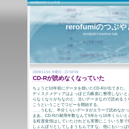
rerofumiのつぶやき
rerofumiのつぶ
rerofumi’s hoehoe talk
2009/11/16 月曜日 - 22:58:59
CD-Rが読めなくなっていた
ちょうど10年前にデータを焼いたCD-Rが出てきた。
ディスクメディアはよっぽど几帳面に整理しないと
らなくなりがちなのと、古いデータなので読めるうち
こうということでコピーを開始する。
……うむむ、半分くらいデータがエラーで読めなか
まあ、CD-Rの耐用年数なんて5年から15年くらい
る程度覚悟はしていたけれども実際にこういう形で
しょんぼりとしてしまうもんですな。他にもいっぱ