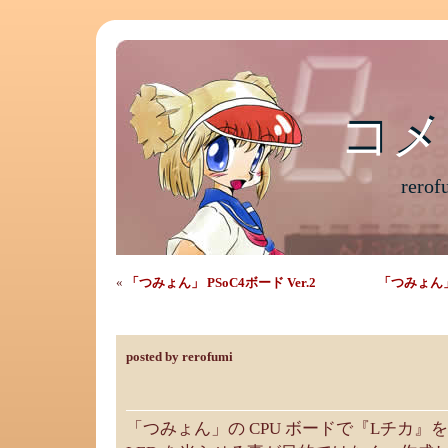
コメ
コメ
rer
«
「つみょん」 PSoC4ボード Ver.2
「つみょん」
「つみょん」 LEDテストボード
posted by rerofumi
「つみょん」の CPU ボードで『Lチカ