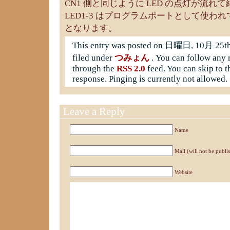
CN1 側と同じように LED の点灯が流
LED1-3 はプログラムポートとして使わ
となります。
This entry was posted on 日曜日, 10月 25th,
filed under
つみょん
. You can follow any r
through the
RSS 2.0
feed. You can skip to t
response. Pinging is currently not allowed.
Leave a Reply
Name
Mail (will not be publi
Website