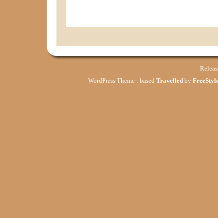
Relea
WordPress Theme : based
Travelled
by
FreeStyle