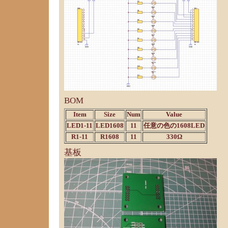
BOM
Item
Size
Num
Value
LED1-11
LED1608
11
任意の色の1608LED
R1-11
R1608
11
330Ω
基板